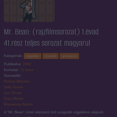
Mr. Bean: (rajzfilmsorozat) 1.évad
41.rész
teljes sorozat magyarul
Kategóriák:
vígjáték
családi
animáció
Publikálva:
2002
Korhatár:
12 éves
Szereplők:
Rowan Atkinson
Sally Grace
Jon Glover
Gary Martin
Morwenna Banks
A "Mr. Bean" című népszerű brit száguldó vígjátékon alapuló