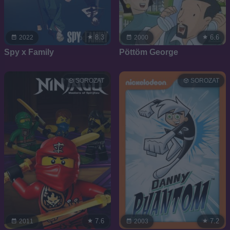
8.3
6.6
2022
2000
Spy x Family
Pöttöm George
SOROZAT
SOROZAT
7.6
7.2
2011
2003