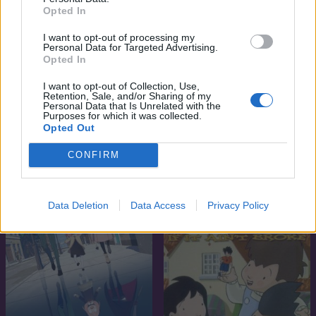
Opted In
I want to opt-out of processing my
Personal Data for Targeted Advertising.
Opted In
I want to opt-out of Collection, Use,
Retention, Sale, and/or Sharing of my
Personal Data that Is Unrelated with the
5.9
7.8
2009
2014
Purposes for which it was collected.
Opted Out
Hot Wheels  Az 5-ös osztag
Noragami
CONFIRM
SOROZAT
SOROZAT
Data Deletion
Data Access
Privacy Policy