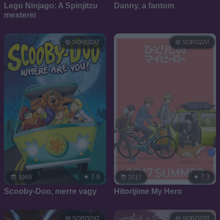
Lego Ninjago: A Spinjitzu
Danny, a fantom
mesterei
SOROZAT
SOROZAT
7.9
7.3
1969
2017
Scooby-Doo, merre vagy
Hitorijime My Hero
SOROZAT
SOROZAT