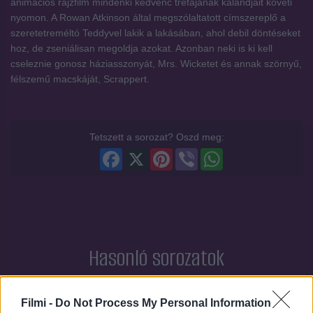
animációs rajzfilm mindenki kedvenc tréfájának kalandjait követi
nyomon. A Rowan Atkinson által megszólaltatott címszereplő a
szeretetreméltó Teddyvel lakik a lakásában, ahol debil döntéseket
hoz, de zseniálisan megoldja azokat. Azonban neki is ki kell
cseleznie gonosz háziasszonyát, Mrs. Wicketet és annak szörnyű,
félszemű macskáját, Scrappert.
Tetszett a sorozat? Oszd meg:
Facebook
X
Pinterest
Viber
WhatsApp
Hasonló sorozatok
SOROZAT
SOROZAT
Filmi -
Do Not Process My Personal Information