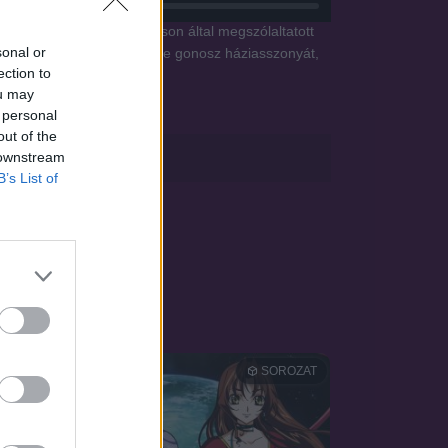
eti nyomon. A Rowan Atkinson által megszólaltatott
sonal or
an neki is ki kell cseleznie gonosz háziasszonyát,
ection to
ou may
 personal
out of the
sApp
 downstream
B’s List of
OZAT
SOROZAT