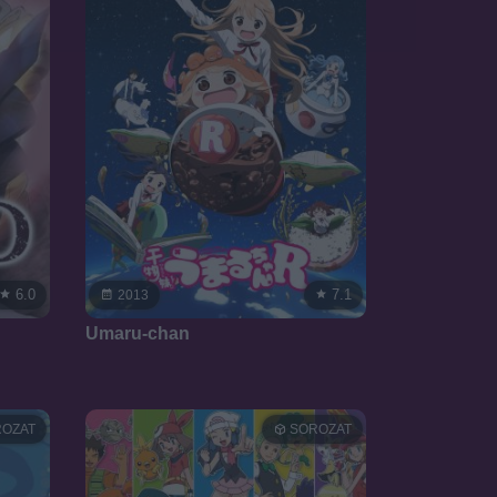
6.0
7.1
2013
Umaru-chan
OZAT
SOROZAT