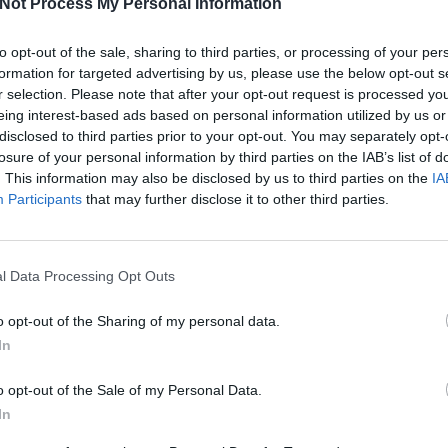
Not Process My Personal Information
 alapuló animációs rajzfilm mindenki kedvenc tréfájának kalandjait köv
to opt-out of the sale, sharing to third parties, or processing of your per
sában, ahol debil döntéseket hoz, de zseniálisan megoldja azokat. Azonb
formation for targeted advertising by us, please use the below opt-out s
, Scrappert.
r selection. Please note that after your opt-out request is processed y
eing interest-based ads based on personal information utilized by us or
disclosed to third parties prior to your opt-out. You may separately opt-
Facebook
X
Pinterest
Viber
What
losure of your personal information by third parties on the IAB’s list of
Tetszett a sorozat? Oszd meg:
. This information may also be disclosed by us to third parties on the
IA
Participants
that may further disclose it to other third parties.
l Data Processing Opt Outs
Hasonló sorozatok
o opt-out of the Sharing of my personal data.
In
SOROZAT
SOR
o opt-out of the Sale of my Personal Data.
In