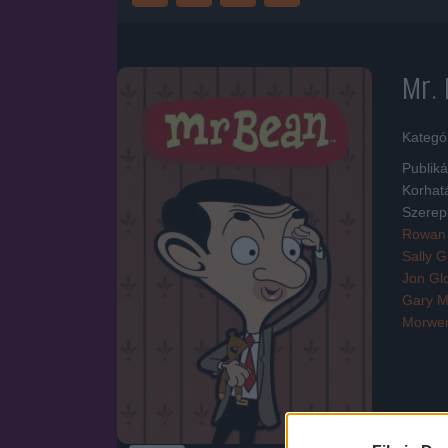
Mr. 
Kategó
Publiká
Korhat
Szerep
Rowan 
Sally 
Jon Gl
Gary M
Morwe