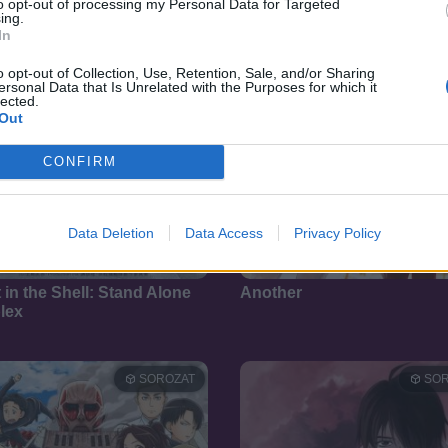
to opt-out of processing my Personal Data for Targeted
ing.
In
o opt-out of Collection, Use, Retention, Sale, and/or Sharing
ersonal Data that Is Unrelated with the Purposes for which it
lected.
Out
CONFIRM
Data Deletion
Data Access
Privacy Policy
8.5
02
2012
 in the Shell: Stand Alone
Another
lex
SOROZAT
SOR