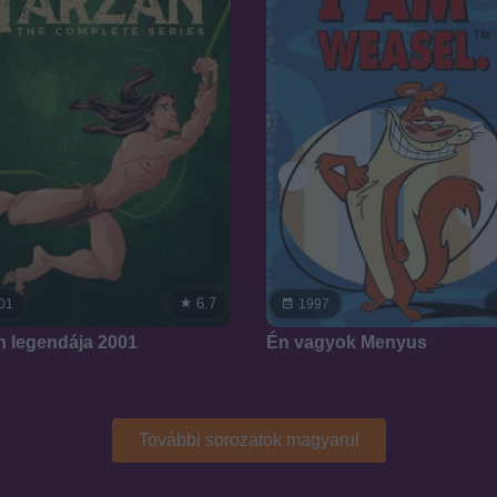
6.7
01
1997
n legendája 2001
Én vagyok Menyus
További sorozatok magyarul