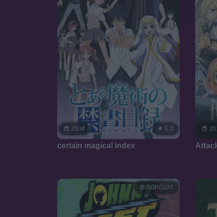
6.8
2008
20
certain magical index
Attac
SOROZAT