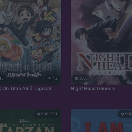
7.2
15
2006
k On Titan Alsó Tagozat
Night Head Genesis
SOROZAT
SOR