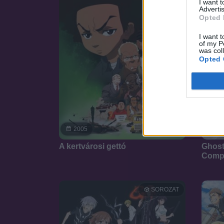
I want 
Advertis
Opted 
I want t
of my P
was col
Opted 
8.5
2005
20
A kertvárosi gettó
Ghost
Comp
SOROZAT