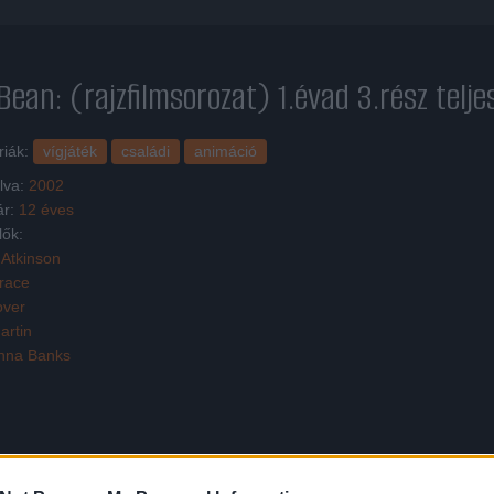
Bean: (rajzfilmsorozat) 1.évad 3.rész
telje
riák:
vígjáték
családi
animáció
lva:
2002
ár:
12 éves
lők:
Atkinson
Grace
over
artin
nna Banks