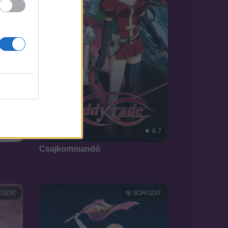
7.5
6.7
2002
Csajkommandó
OZAT
SOROZAT