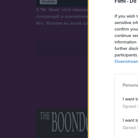
Filmi -
Do 
Hirdetés
A "Mr. Bean" című népszerű brit száguldó vígjátékon
If you wish 
címszereplő a szeretetreméltó Teddyvel lakik a laká
sensitive in
Mrs. Wicketet és annak szörnyű, félszemű macskáját
confirm you
continue se
information 
further disc
participants
Downstream 
Persona
I want t
Opted 
SOROZAT
I want t
Opted 