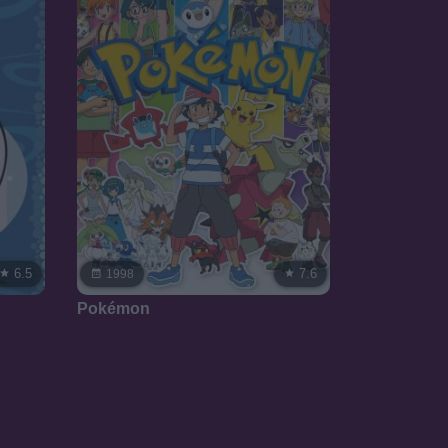
6.5
7.6
1998
Pokémon