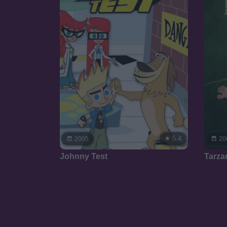
5.4
2005
20
Johnny Test
Tarza