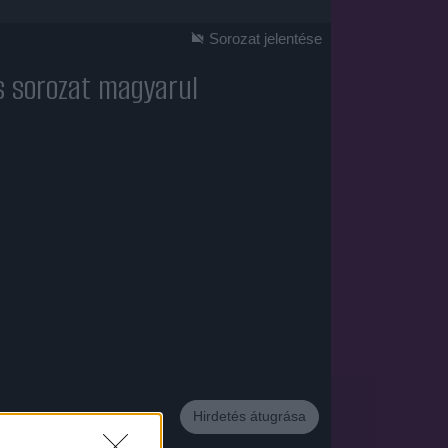
Sorozat jelentése
s sorozat magyarul
Hirdetés átugrása