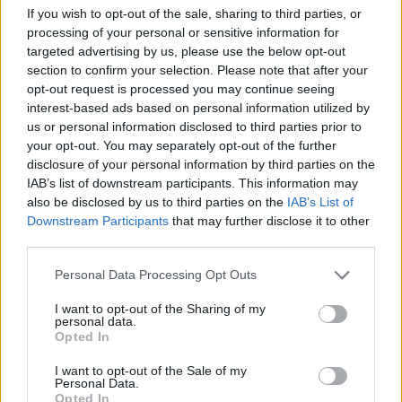
If you wish to opt-out of the sale, sharing to third parties, or
processing of your personal or sensitive information for
targeted advertising by us, please use the below opt-out
section to confirm your selection. Please note that after your
opt-out request is processed you may continue seeing
interest-based ads based on personal information utilized by
us or personal information disclosed to third parties prior to
your opt-out. You may separately opt-out of the further
disclosure of your personal information by third parties on the
IAB’s list of downstream participants. This information may
also be disclosed by us to third parties on the
IAB’s List of
Downstream Participants
that may further disclose it to other
8.6
8.0
2001
2000
third parties.
Providence a rejtélyes
Bújj, bújj, szellem!
kisváros
Personal Data Processing Opt Outs
I want to opt-out of the Sharing of my
SOROZAT
SOROZAT
personal data.
Opted In
I want to opt-out of the Sale of my
Personal Data.
Opted In