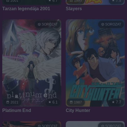
6.7
7.5
2001
1995
Tarzan legendája 2001
Slayers
SOROZAT
SOROZAT
6.1
7.7
2021
1987
Platinum End
City Hunter
SOROZAT
SOROZAT