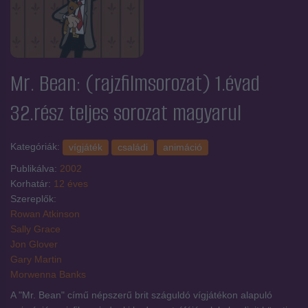
Mr. Bean: (rajzfilmsorozat) 1.évad
32.rész
teljes sorozat magyarul
Kategóriák:
vígjáték
családi
animáció
Publikálva:
2002
Korhatár:
12 éves
Szereplők:
Rowan Atkinson
Sally Grace
Jon Glover
Gary Martin
Morwenna Banks
A "Mr. Bean" című népszerű brit száguldó vígjátékon alapuló