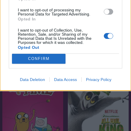
I want to opt-out of processing my
Personal Data for Targeted Advertising.
Opted In
I want to opt-out of Collection, Use,
Retention, Sale, and/or Sharing of my
Personal Data that Is Unrelated with the
Purposes for which it was collected.
Opted Out
8.3
6.8
1994
2003
CONFIRM
Louie élete
Lilo és Stitch
SOROZAT
SOROZAT
Data Deletion
Data Access
Privacy Policy