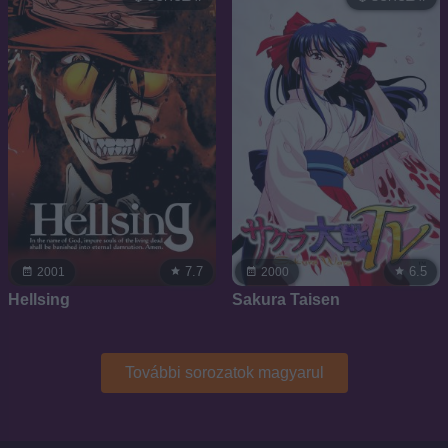
7.7
6.5
2001
2000
Hellsing
Sakura Taisen
További sorozatok magyarul