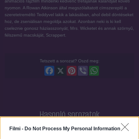
animációs rajzfilm mindenki kedvenc tréfájának kalandjait követi
nyomon. A Rowan Atkinson által megszólaltatott címszereplő a
szeretetreméltó Teddyvel lakik a lakásában, ahol debil döntéseket
hoz, de zseniálisan megoldja azokat. Azonban neki is ki kell
cseleznie gonosz háziasszonyát, Mrs. Wicketet és annak szörnyű,
félszemű macskáját, Scrappert.
Tetszett a sorozat? Oszd meg:
Facebook
X
Pinterest
Viber
WhatsApp
Hasonló sorozatok
Filmi -
Do Not Process My Personal Information
SOROZAT
SOROZAT