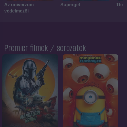
Az univerzum
Supergirl
The Y
védelmezői
Premier filmek / sorozatok