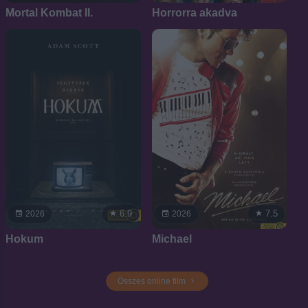
Mortal Kombat II.
Horrorra akadva
6.9
7.5
2026
2026
Hokum
Michael
Összes online film