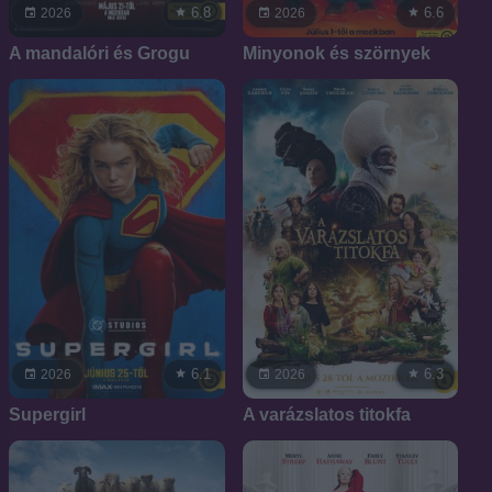
6.8
6.6
2026
2026
A mandalóri és Grogu
Minyonok és szörnyek
6.1
6.3
2026
2026
Supergirl
A varázslatos titokfa