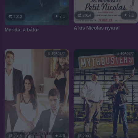
7.1
2014
7.1
2012
A kis Nicolas nyaral
Merida, a bátor
SOROZAT
SOROZAT
4.9
2015
2003