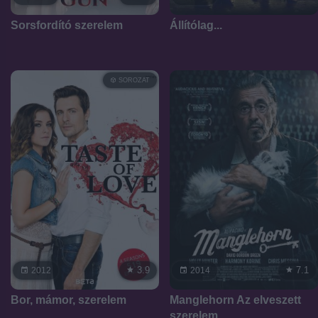
Sorsfordító szerelem
Állítólag...
SOROZAT
3.9
7.1
2012
2014
Bor, mámor, szerelem
Manglehorn Az elveszett
szerelem