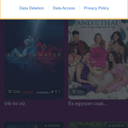
Data Deletion
Data Access
Privacy Policy
SOROZAT
SOROZAT
6.7
2020
2021
Vér és víz
És egyszer csak...
SOROZAT
SOROZAT