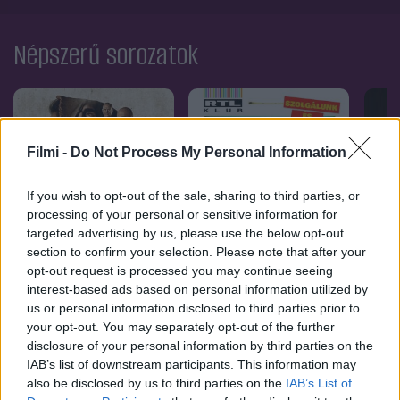
Népszerű sorozatok
Filmi -
Do Not Process My Personal Information
If you wish to opt-out of the sale, sharing to third parties, or
processing of your personal or sensitive information for
targeted advertising by us, please use the below opt-out
section to confirm your selection. Please note that after your
opt-out request is processed you may continue seeing
interest-based ads based on personal information utilized by
us or personal information disclosed to third parties prior to
9.2
6.5
2017
2019
2
your opt-out. You may separately opt-out of the further
Kiválasztott
Jófiúk
Lego 
disclosure of your personal information by third parties on the
Spinj
IAB’s list of downstream participants. This information may
also be disclosed by us to third parties on the
IAB’s List of