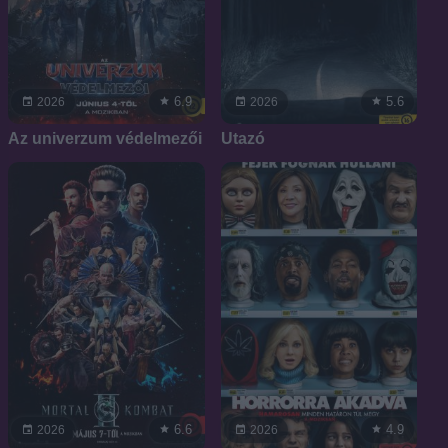
6.9
5.6
2026
2026
Az univerzum védelmezői
Utazó
6.6
4.9
2026
2026