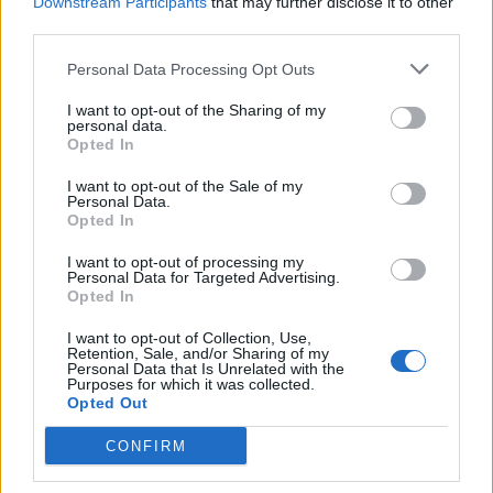
Downstream Participants
that may further disclose it to other
third parties.
Éppen online nézik
Personal Data Processing Opt Outs
I want to opt-out of the Sharing of my
personal data.
SOROZAT
SOROZAT
Opted In
I want to opt-out of the Sale of my
Personal Data.
Opted In
I want to opt-out of processing my
Personal Data for Targeted Advertising.
Opted In
I want to opt-out of Collection, Use,
Retention, Sale, and/or Sharing of my
Personal Data that Is Unrelated with the
Purposes for which it was collected.
Opted Out
8.6
2009
2013
CONFIRM
Ezel
Candice Renoir