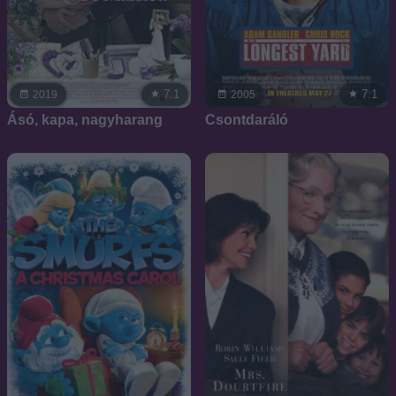
7.1
7.1
2019
2005
Ásó, kapa, nagyharang
Csontdaráló