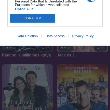
Personal Data that Is Unrelated with the
Purposes for which it was collected.
Opted Out
CONFIRM
Data Deletion
Data Access
Privacy Policy
7.1
7.1
2014
2011
Pancho, a milliomos kutya
Jack és Jill