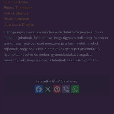
Hugh Jackman
Emma Thompson
Patrick Stewart
Bryan Cranston
Julia Louis-Dreyfus
George egy juhász, aki minden este detektívregényeket olvas
kedvenc juhainak, feltételezve, hogy úgysem értik meg. Azonban
amikor egy rejtélyes eset megzavarja a farm életét, a juhok
rájönnek, hogy nekik kell a detektívek szerepét átvenniük. A
nyomokat követve és emberi gyanúsítottakat vizsgálva
bebizonyítják, hogy a juhok is lehetnek zseniális nyomozók.
Tetszett a film? Oszd meg:
Facebook
X
Pinterest
Viber
WhatsApp