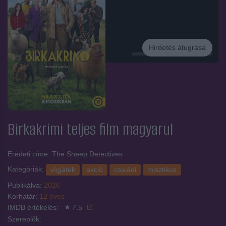
Hirdetés átugrása
Hirdetés
Birkakrimi
teljes film magyarul
Eredeti címe: The Sheep Detectives
Kategóriák:
vígjáték
akció
családi
misztikus
Publikálva:
2026
Korhatár:
12 éves
IMDB értékelés:
7.5
Szereplők: