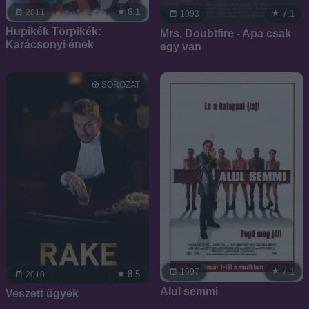
6.1
2011
7.1
1993
Hupikék Törpikék:
Mrs. Doubtfire - Apa csak
Karácsonyi ének
egy van
SOROZAT
7.1
1997
8.5
2010
Alul semmi
Veszett ügyek