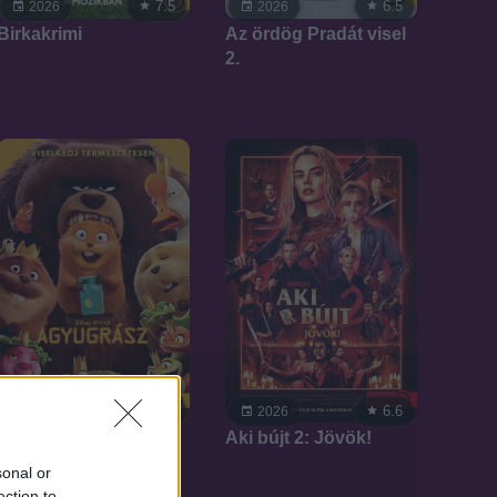
7.5
6.5
2026
2026
Birkakrimi
Az ördög Pradát visel
2.
7.4
6.6
2026
2026
Agyugrász
Aki bújt 2: Jövök!
sonal or
ection to