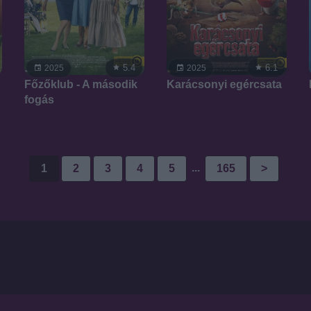
5.4
6.1
2025
2025
Főzőklub - A második
Karácsonyi egércsata
fogás
...
1
2
3
4
5
165
>