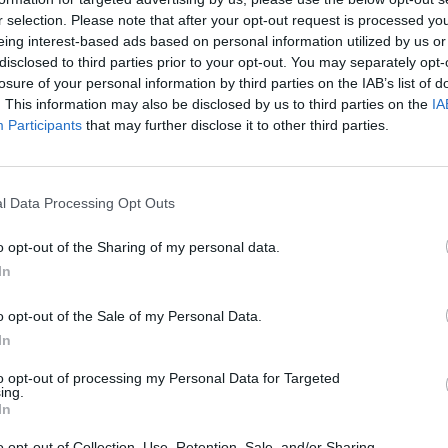
r selection. Please note that after your opt-out request is processed y
eing interest-based ads based on personal information utilized by us or
disclosed to third parties prior to your opt-out. You may separately opt-
losure of your personal information by third parties on the IAB’s list of
. This information may also be disclosed by us to third parties on the
IA
Participants
that may further disclose it to other third parties.
l Data Processing Opt Outs
o opt-out of the Sharing of my personal data.
In
4.7
7.5
2026
2026
Bele a tököm
Kész dráma
o opt-out of the Sale of my Personal Data.
In
to opt-out of processing my Personal Data for Targeted
ing.
In
o opt-out of Collection, Use, Retention, Sale, and/or Sharing