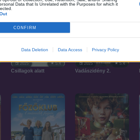
ersonal Data that Is Unrelated with the Purposes for which it
lected.
Out
CONFIRM
Data Deletion
Data Access
Privacy Policy
5.4
5.4
2025
2025
Csillagok alatt
Vadászidény 2.