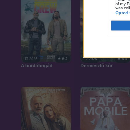
of my P
was col
Opted 
6.4
6.4
2026
2026
A bontóbrigád
Dermesztő kór