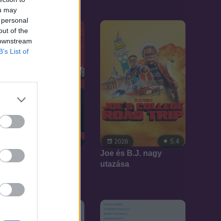
ou may
 personal
out of the
 downstream
B’s List of
6.5
5.4
2026
2026
Meg fognak ölni
Joe és B.J. nagy
utazása