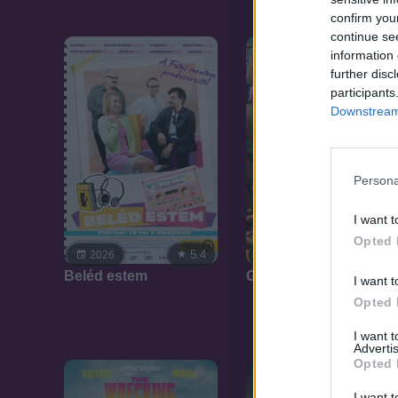
confirm you
continue se
information 
further disc
participants
Downstream 
Persona
I want t
Opted 
5.4
6.7
2026
2026
Beléd estem
GOAT - Will, a bajnok
I want t
Opted 
I want 
Advertis
Opted 
I want t