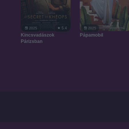
5.4
2025
2025
Kincsvadászok
Pápamobil
Párizsban