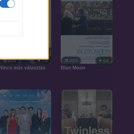
7.5
6.8
2025
2025
Nincs más választás
Blue Moon