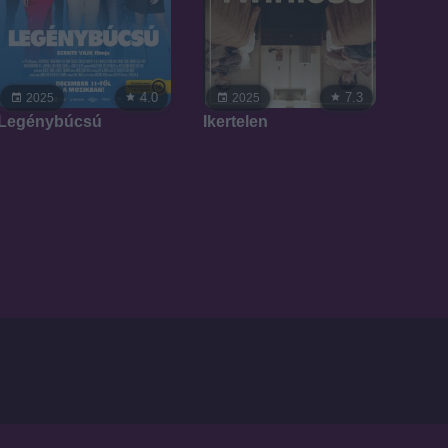
4.0
7.3
2025
2025
Legénybúcsú
Ikertelen