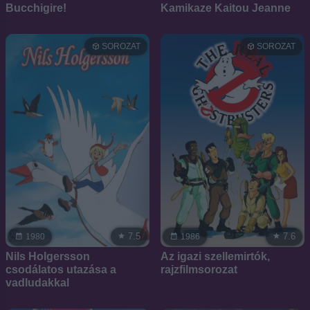
Bucchigire!
Kamikaze Kaitou Jeanne
SOROZAT
SOROZAT
7.5
7.6
1980
1986
Nils Holgersson
Az igazi szellemirtók,
csodálatos utazása a
rajzfilmsorozat
vadludakkal