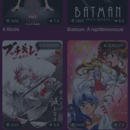
7.8
9.0
2005
1992
A főnök
Batman: A rajzfilmsorozat
SOROZAT
SOROZAT
5.8
7.3
2022
1999