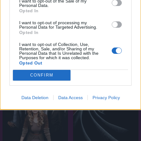
I want to opt-out of the Sale of my
Personal Data.
Opted In
I want to opt-out of processing my
Personal Data for Targeted Advertising.
Opted In
I want to opt-out of Collection, Use,
Retention, Sale, and/or Sharing of my
7.1
8.2
2006
2011
Personal Data that Is Unrelated with the
Purposes for which it was collected.
Kirarin Revolution
Gumball csodálatos világa
Opted Out
CONFIRM
SOROZAT
SOROZAT
Data Deletion
Data Access
Privacy Policy