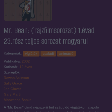
Mr. Bean: (rajzfilmsorozat) 1.évad
23.rész
teljes sorozat magyarul
Kategóriák:
vígjáték
családi
animáció
Publikálva:
2002
Korhatár:
12 éves
Szereplők:
Rowan Atkinson
Sally Grace
Jon Glover
Gary Martin
Morwenna Banks
A "Mr. Bean" című népszerű brit száguldó vígjátékon alapuló