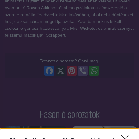
animációs rajzfilm mindenki kedvenc tréfájának kalandjait követi
nyomon. A Rowan Atkinson által megszólaltatott címszereplő a
szeretetreméltó Teddyvel lakik a lakásában, ahol debil döntéseket
hoz, de zseniálisan megoldja azokat. Azonban neki is ki kell
cseleznie gonosz háziasszonyát, Mrs. Wicketet és annak szörnyű,
félszemű macskáját, Scrappert.
Tetszett a sorozat? Oszd meg:
Facebook
X
Pinterest
Viber
WhatsApp
Hasonló sorozatok
SOROZAT
SOROZAT