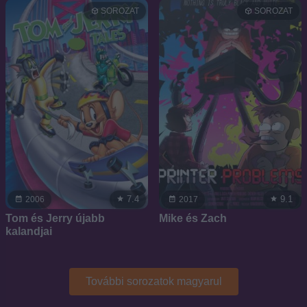
SOROZAT
SOROZAT
7.4
9.1
2006
2017
Tom és Jerry újabb
Mike és Zach
kalandjai
További sorozatok magyarul