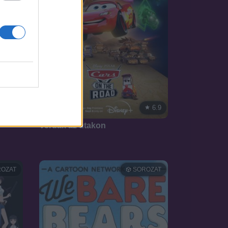
6.6
6.9
2022
Verdák az utakon
OZAT
SOROZAT