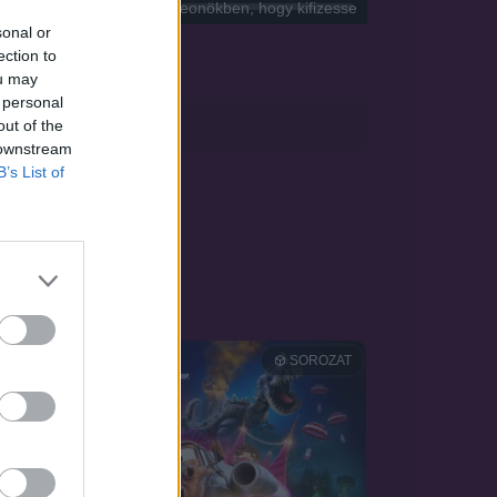
e az alacsony szintű dungeonökben, hogy kifizesse
sonal or
ection to
ou may
 personal
sApp
out of the
 downstream
B’s List of
OZAT
SOROZAT