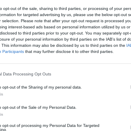
ghoz képest is szánalmas. Mégis fáradhatatlanul vadászik a szörnyekr
to opt-out of the sale, sharing to third parties, or processing of your per
t.
formation for targeted advertising by us, please use the below opt-out s
r selection. Please note that after your opt-out request is processed y
eing interest-based ads based on personal information utilized by us or
Facebook
X
Pinterest
Viber
What
Tetszett a sorozat? Oszd meg:
disclosed to third parties prior to your opt-out. You may separately opt-
losure of your personal information by third parties on the IAB’s list of
. This information may also be disclosed by us to third parties on the
IA
Participants
that may further disclose it to other third parties.
Hasonló sorozatok
l Data Processing Opt Outs
o opt-out of the Sharing of my personal data.
In
SOROZAT
SOR
o opt-out of the Sale of my Personal Data.
In
to opt-out of processing my Personal Data for Targeted
ing.