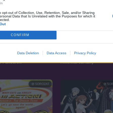
In
o opt-out of Collection, Use, Retention, Sale, and/or Sharing
ersonal Data that Is Unrelated with the Purposes for which it
lected.
Out
CONFIRM
Data Deletion
Data Access
Privacy Policy
7.3
98
2005
r Pandúrok
Amerikai sárkány
SOROZAT
SOR