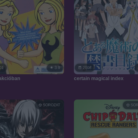
3.9
01
2008
 akcióban
certain magical index
SOROZAT
SOR