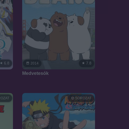
6.8
7.8
2014
Medvetesók
OZAT
SOROZAT