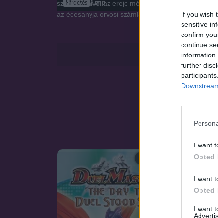
Hirdetés
számon, mivel az ereje még a legalacsonyabb E-ran
If you wish 
az édesanyja orvosi számláit és a húga iskoláztatásá
sensitive in
confirm you
continue se
information 
further disc
participants
Downstream 
Persona
I want t
Opted 
SOROZAT
I want t
Opted 
I want 
Advertis