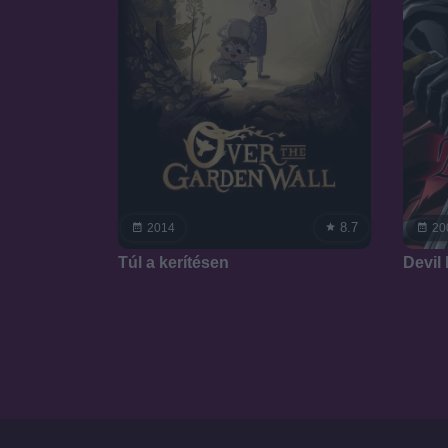
8.7
2014
20
Túl a kerítésen
Devil