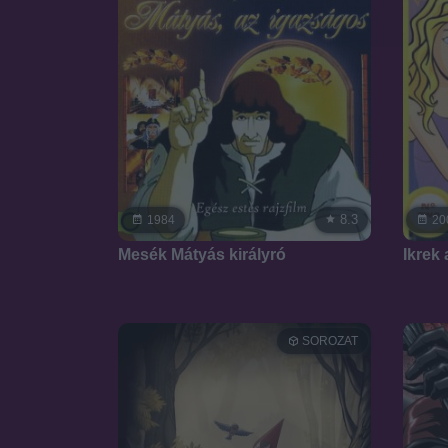
8.3
1984
20
Mesék Mátyás királyró
Ikrek
SOROZAT