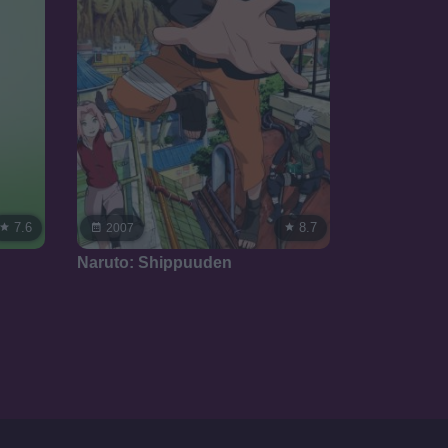
7.6
8.7
2007
Naruto: Shippuuden