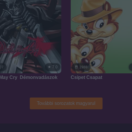
7.0
07
1988
 May Cry  Démonvadászok
Csipet Csapat
További sorozatok magyarul