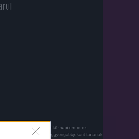
arul
tiák elleni küzdelemhez a hétköznapi emberek
Hirdetés átugrása
yen Vadász, akit a világ leggyengébbjeként tartanak