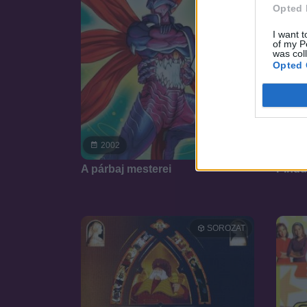
Opted 
I want t
of my P
was col
Opted 
5.4
2002
19
A párbaj mesterei
Pindú
SOROZAT