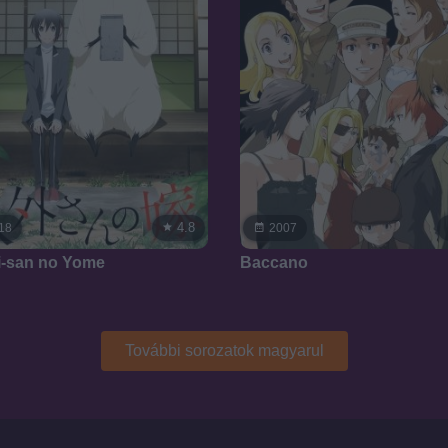
4.8
18
2007
i-san no Yome
Baccano
További sorozatok magyarul