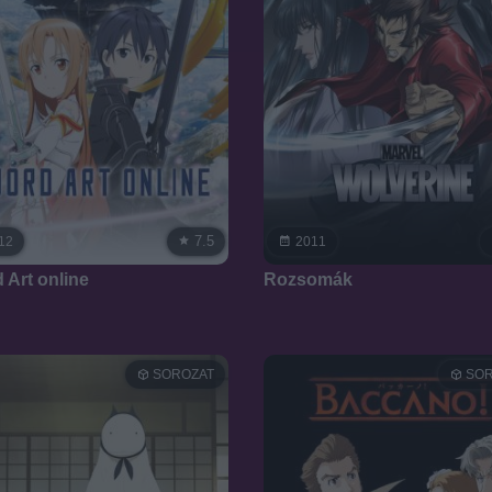
7.5
12
2011
 Art online
Rozsomák
SOROZAT
SOR