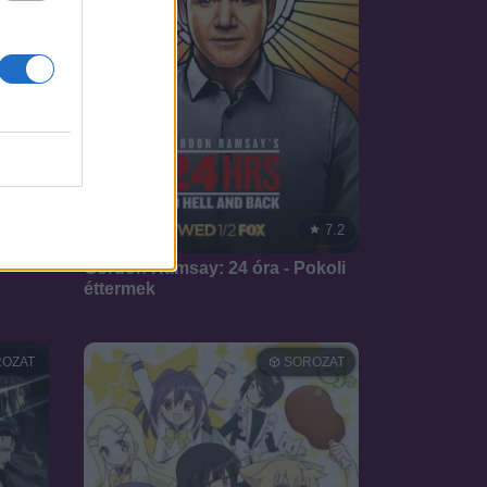
8.5
7.2
2018
Gordon Ramsay: 24 óra - Pokoli
éttermek
OZAT
SOROZAT