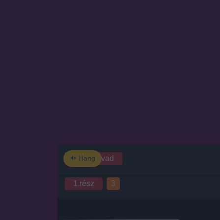
1
2.évad
Hang
1.rész
3