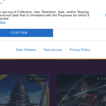
In
o opt-out of Collection, Use, Retention, Sale, and/or Sharing
ersonal Data that Is Unrelated with the Purposes for which it
lected.
Out
CONFIRM
Data Deletion
Data Access
Privacy Policy
8.6
21
2004
zhetetlen
Samurai Champloo
SOROZAT
SOR