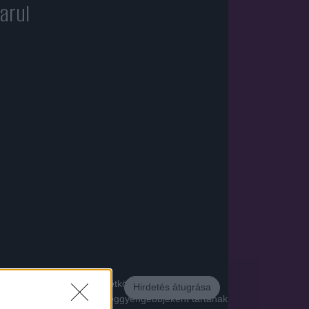
arul
tiák elleni küzdelemhez a hétköznapi emberek
Hirdetés átugrása
yen Vadász, akit a világ leggyengébbjeként tartanak