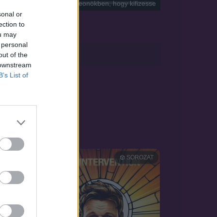
e az alacsony szintű dungeonökben, hogy kifizesse
sonal or
ection to
ou may
 personal
sApp
out of the
 downstream
B’s List of
OZAT
SOROZAT