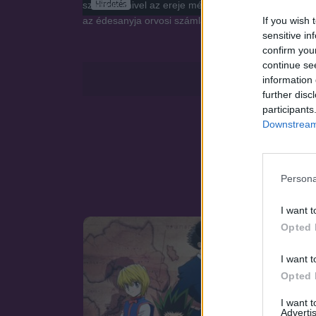
Hirdetés
számon, mivel az ereje még a legalacsonyabb E-ran
If you wish 
az édesanyja orvosi számláit és a húga iskoláztatásá
sensitive in
confirm you
continue se
information 
further disc
participants
Downstream 
Persona
I want t
Opted 
SOROZAT
I want t
Opted 
I want 
Advertis