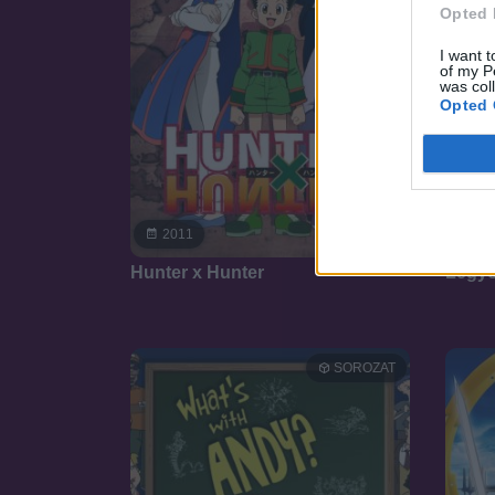
Opted 
I want t
of my P
was col
Opted 
9.0
2011
20
Hunter x Hunter
Legyő
SOROZAT