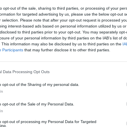
ghoz képest is szánalmas. Mégis fáradhatatlanul vadászik a szörnyekr
to opt-out of the sale, sharing to third parties, or processing of your per
t.
formation for targeted advertising by us, please use the below opt-out s
r selection. Please note that after your opt-out request is processed y
eing interest-based ads based on personal information utilized by us or
Facebook
X
Pinterest
Viber
What
Tetszett a sorozat? Oszd meg:
disclosed to third parties prior to your opt-out. You may separately opt-
losure of your personal information by third parties on the IAB’s list of
. This information may also be disclosed by us to third parties on the
IA
Participants
that may further disclose it to other third parties.
Hasonló sorozatok
l Data Processing Opt Outs
o opt-out of the Sharing of my personal data.
In
SOROZAT
SOR
o opt-out of the Sale of my Personal Data.
In
to opt-out of processing my Personal Data for Targeted
ing.