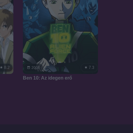
8.2
7.3
2008
Ben 10: Az idegen erő