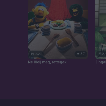
8.7
2022
20
Ne ölelj meg, rettegek
Jinga