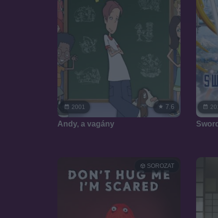
7.6
2001
20
Andy, a vagány
Sword
SOROZAT