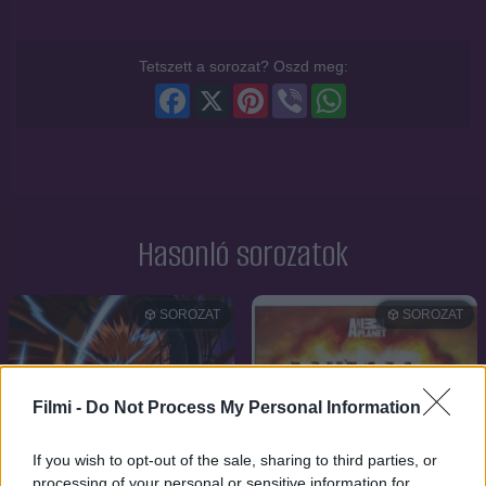
Tetszett a sorozat? Oszd meg:
Facebook
X
Pinterest
Viber
WhatsApp
Hasonló sorozatok
SOROZAT
SOROZAT
Filmi -
Do Not Process My Personal Information
If you wish to opt-out of the sale, sharing to third parties, or
processing of your personal or sensitive information for