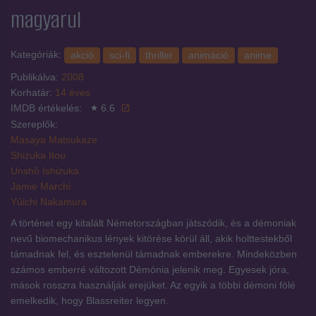
magyarul
Kategóriák:
akció
sci-fi
thriller
animáció
anime
Publikálva:
2008
Korhatár:
14 éves
IMDB értékelés:
6.6
Szereplők:
Masaya Matsukaze
Shizuka Itou
Unshô Ishizuka
Jamie Marchi
Yûichi Nakamura
A történet egy kitalált Németországban játszódik, és a démoniak
nevű biomechanikus lények kitörése körül áll, akik holttestekből
támadnak fel, és esztelenül támadnak emberekre. Mindeközben
számos emberré változott Démónia jelenik meg. Egyesek jóra,
mások rosszra használják erejüket. Az egyik a többi démoni fölé
emelkedik, hogy Blassreiter legyen.