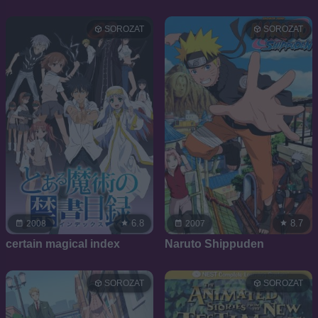
SOROZAT
SOROZAT
6.8
8.7
2008
2007
certain magical index
Naruto Shippuden
SOROZAT
SOROZAT