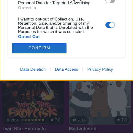
Personal Data for Targeted Advertising.
Opted In
5.4
7.2
2002
2019
A párbaj mesterei
Hitoribocchi no Marumaru
I want to opt-out of Collection, Use,
Seikatsu
Retention, Sale, and/or Sharing of my
Personal Data that Is Unrelated with the
Purposes for which it was collected.
Opted Out
SOROZAT
SOROZAT
CONFIRM
Data Deletion
Data Access
Privacy Policy
7.0
7.8
2016
2014
Twin Star Exorcists
Medvetesók