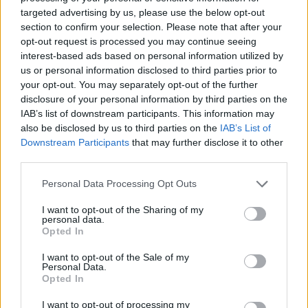
targeted advertising by us, please use the below opt-out
section to confirm your selection. Please note that after your
opt-out request is processed you may continue seeing
interest-based ads based on personal information utilized by
us or personal information disclosed to third parties prior to
7.6
7.3
2015
2009
your opt-out. You may separately opt-out of the further
disclosure of your personal information by third parties on the
Ushio to Tora
Kihalásra felkészülni!
IAB’s list of downstream participants. This information may
also be disclosed by us to third parties on the
IAB’s List of
SOROZAT
SOROZAT
Downstream Participants
that may further disclose it to other
third parties.
Personal Data Processing Opt Outs
I want to opt-out of the Sharing of my
personal data.
Opted In
I want to opt-out of the Sale of my
Personal Data.
Opted In
I want to opt-out of processing my