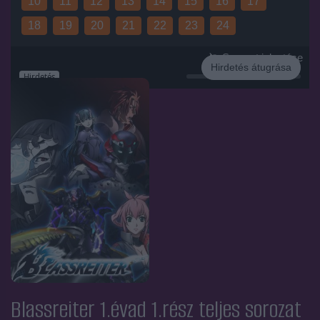
10
11
12
13
14
15
16
17
18
19
20
21
22
23
24
Sorozat jelentése
Hirdetés átugrása
Hirdetés
Blassreiter 1.évad 1.rész
teljes sorozat