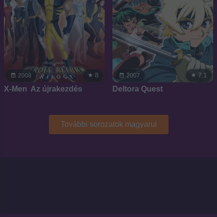
8
7.1
2008
2007
X-Men  Az újrakezdés
Deltora Quest
További sorozatok magyarul