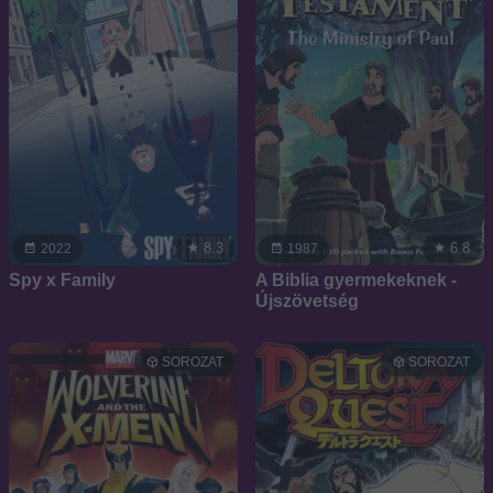
8.3
6.8
2022
1987
Spy x Family
A Biblia gyermekeknek -
Újszövetség
SOROZAT
SOROZAT