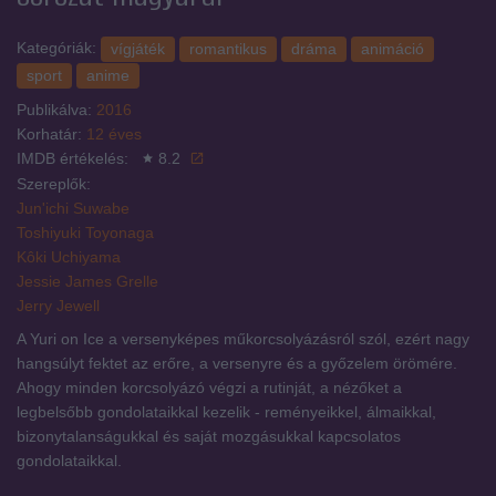
Kategóriák:
vígjáték
romantikus
dráma
animáció
sport
anime
Publikálva:
2016
Korhatár:
12 éves
IMDB értékelés:
8.2
Szereplők:
Jun'ichi Suwabe
Toshiyuki Toyonaga
Kôki Uchiyama
Jessie James Grelle
Jerry Jewell
A Yuri on Ice a versenyképes műkorcsolyázásról szól, ezért nagy
hangsúlyt fektet az erőre, a versenyre és a győzelem örömére.
Ahogy minden korcsolyázó végzi a rutinját, a nézőket a
legbelsőbb gondolataikkal kezelik - reményeikkel, álmaikkal,
bizonytalanságukkal és saját mozgásukkal kapcsolatos
gondolataikkal.