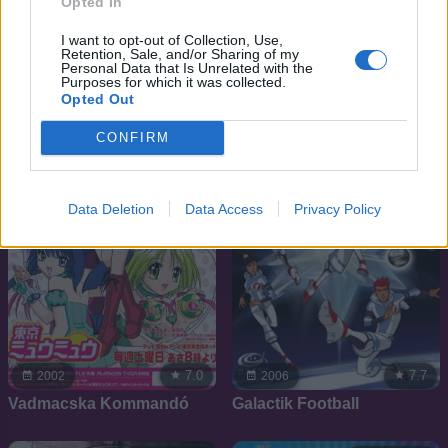
Opted In
7.5
8.2
2010
1998
I want to opt-out of Collection, Use,
Giant Killing
Trigun
Retention, Sale, and/or Sharing of my
Personal Data that Is Unrelated with the
Purposes for which it was collected.
Opted Out
SOROZAT
SOROZAT
CONFIRM
Data Deletion
Data Access
Privacy Policy
7.0
7.7
2002
2006
Vadmacska Kommandó
Galactik Football