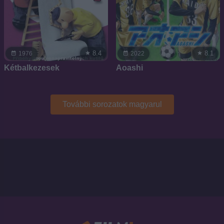
8.4
8.1
1976
2022
Kétbalkezesek
Aoashi
További sorozatok magyarul