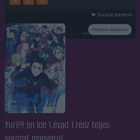
10
11
12
Sorozat jelentése
Hirdetés átugrása
Hirdetés
Yuri!!! on Ice 1.évad 1.rész
teljes
sorozat magyarul