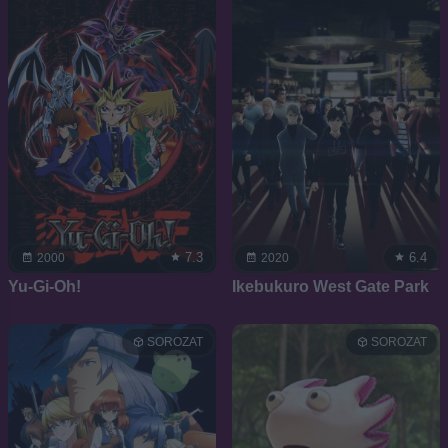
7.3
6.4
2000
2020
Yu-Gi-Oh!
Ikebukuro West Gate Park
SOROZAT
SOROZAT