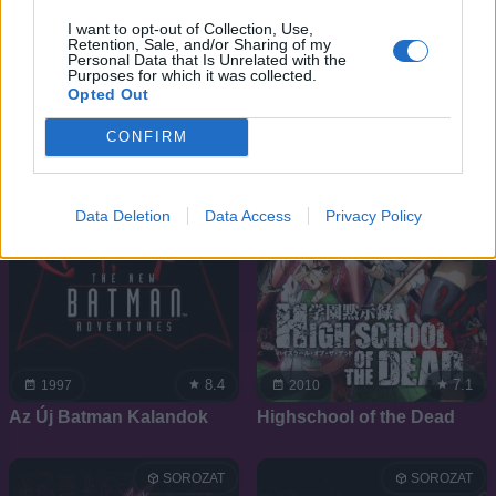
mesterei
I want to opt-out of Collection, Use,
Retention, Sale, and/or Sharing of my
Personal Data that Is Unrelated with the
Purposes for which it was collected.
SOROZAT
SOROZAT
Opted Out
CONFIRM
Data Deletion
Data Access
Privacy Policy
8.4
7.1
1997
2010
Az Új Batman Kalandok
Highschool of the Dead
SOROZAT
SOROZAT