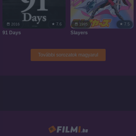
7.6
7.5
2016
1995
91 Days
Slayers
További sorozatok magyarul