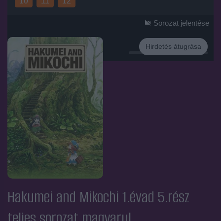
10
11
12
Sorozat jelentése
Hirdetés átugrása
Hirdetés
Hakumei and Mikochi 1.évad 5.rész
teljes sorozat magyarul