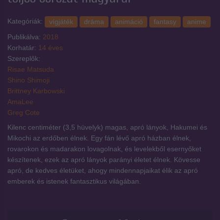
Kategóriák:
vígjáték
dráma
animáció
fantasy
anime
Publikálva:
2018
Korhatár:
14 éves
Szereplők:
Risae Matsuda
Shino Shimoji
Brittney Karbowski
AmaLee
Greg Cote
Kilenc centiméter (3,5 hüvelyk) magas, apró lányok, Hakumei és
Mikochi az erdőben élnek. Egy fán lévő apró házban élnek,
rovarokon és madarakon lovagolnak, és levelekből esernyőket
készítenek, ezek az apró lányok parányi életet élnek. Kövesse
apró, de kedves életüket, ahogy mindennapjaikat élik az apró
emberek és istenek fantasztikus világában.