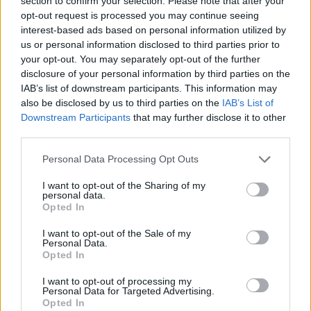
section to confirm your selection. Please note that after your
opt-out request is processed you may continue seeing
interest-based ads based on personal information utilized by
7.3
5.0
2006
2015
us or personal information disclosed to third parties prior to
your opt-out. You may separately opt-out of the further
Ez kész! Pénz!
Bikini Warriors
disclosure of your personal information by third parties on the
IAB’s list of downstream participants. This information may
SOROZAT
SOROZAT
also be disclosed by us to third parties on the
IAB’s List of
Downstream Participants
that may further disclose it to other
third parties.
Personal Data Processing Opt Outs
I want to opt-out of the Sharing of my
personal data.
Opted In
I want to opt-out of the Sale of my
Personal Data.
Opted In
I want to opt-out of processing my
7.0
7.6
Personal Data for Targeted Advertising.
2000
2011
Opted In
Tündi Bündi Barátok
Lego Ninjago: A Spinjitzu