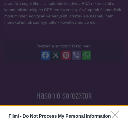
arzenálja segíti őket - a laptoptól kezdve a PDA-n keresztül a
kommunikátorokig és GPS rendszerekig. A vámpírok és banditák
most minden eddiginél keményebb időszak elé néznek, nem
menekülhetnek szörnyű tetteik következménye elől.
Tetszett a sorozat? Oszd meg:
Facebook
X
Pinterest
Viber
WhatsApp
Hasonló sorozatok
SOROZAT
SOROZAT
Filmi -
Do Not Process My Personal Information