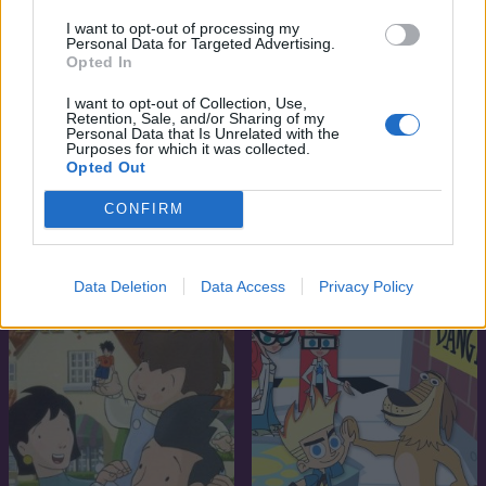
I want to opt-out of processing my
Personal Data for Targeted Advertising.
Opted In
I want to opt-out of Collection, Use,
Retention, Sale, and/or Sharing of my
Personal Data that Is Unrelated with the
6.7
6.7
2002
2022
Purposes for which it was collected.
Opted Out
Digimonok: Az új kaland
Én vagyok Groot
CONFIRM
SOROZAT
SOROZAT
Data Deletion
Data Access
Privacy Policy