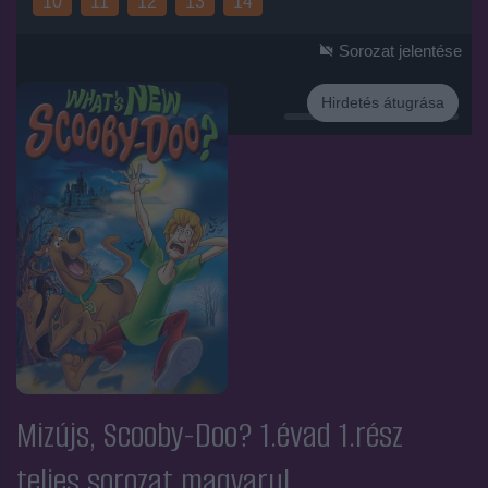
10
11
12
13
14
Sorozat jelentése
Hirdetés átugrása
Hirdetés
Mizújs, Scooby-Doo? 1.évad 1.rész
teljes sorozat magyarul