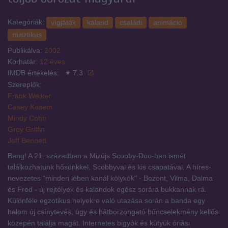
Kategóriák:
vígjáték
kaland
családi
animáció
misztikus
Publikálva:
2002
Korhatár:
12 éves
IMDB értékelés:
7.3
Szereplők:
Frank Welker
Casey Kasem
Mindy Cohn
Grey Griffin
Jeff Bennett
Bang! A 21. században a Mizújs Scooby-Doo-ban ismét
találkozhatunk hősünkkel, Scobbyval és kis csapatával. A híres-
nevezetes "minden lében kanál kölykök" - Bozont, Vilma, Dalma
és Fred - új rejtélyek és kalandok egész sorára bukkannak rá.
Különféle egzotikus helyekre való utazása során a banda egy
halom új csínytevés, ügy és hátborzongató bűncselekmény kellős
közepén találja magát. Internetes bigyók és kütyük óriási