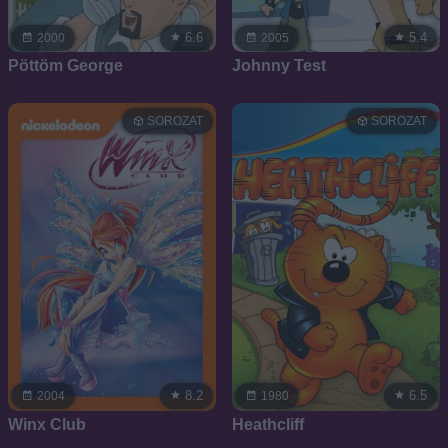
6.6
5.4
2000
2005
Pöttöm George
Johnny Test
SOROZAT
SOROZAT
8.2
6.5
2004
1980
Winx Club
Heathcliff