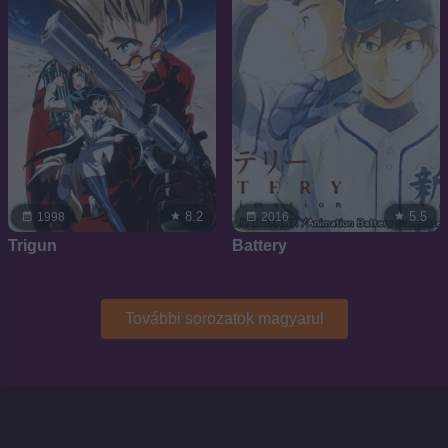
8.2
5.5
1998
2016
Trigun
Battery
További sorozatok magyarul