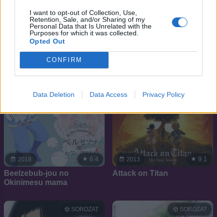
I want to opt-out of Collection, Use,
Retention, Sale, and/or Sharing of my
Personal Data that Is Unrelated with the
SOROZAT
SOROZAT
Purposes for which it was collected.
Opted Out
CONFIRM
Data Deletion
Data Access
Privacy Policy
6.4
9.1
2018
2013
Beelzebub-jou no
Attack on Titan
Okinimesu mama
SOROZAT
SOROZAT