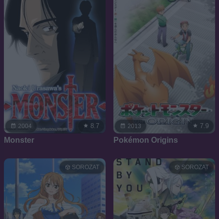
8.7
7.9
2004
2013
Monster
Pokémon Origins
SOROZAT
SOROZAT