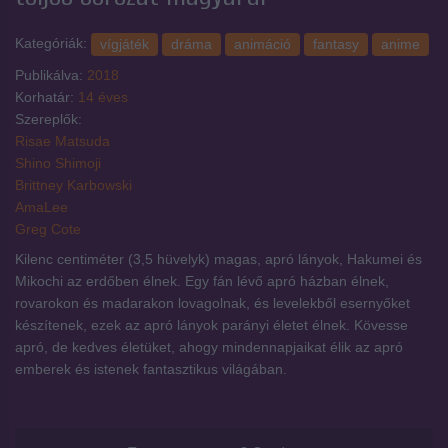
Kategóriák:
vígjáték
dráma
animáció
fantasy
anime
Publikálva:
2018
Korhatár:
14 éves
Szereplők:
Risae Matsuda
Shino Shimoji
Brittney Karbowski
AmaLee
Greg Cote
Kilenc centiméter (3,5 hüvelyk) magas, apró lányok, Hakumei és
Mikochi az erdőben élnek. Egy fán lévő apró házban élnek,
rovarokon és madarakon lovagolnak, és levelekből esernyőket
készítenek, ezek az apró lányok parányi életet élnek. Kövesse
apró, de kedves életüket, ahogy mindennapjaikat élik az apró
emberek és istenek fantasztikus világában.