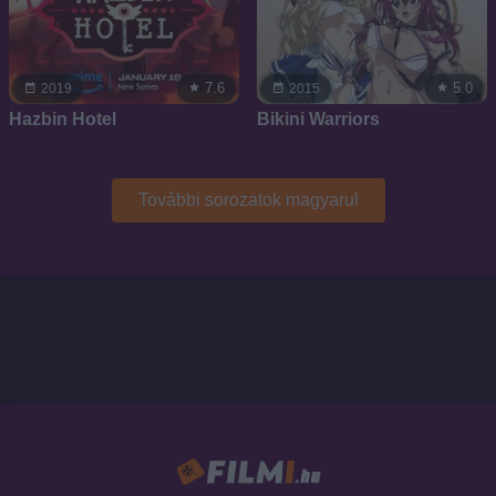
7.6
5.0
2019
2015
Hazbin Hotel
Bikini Warriors
További sorozatok magyarul