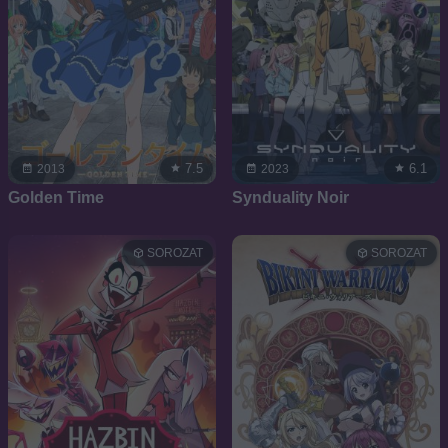
7.5
6.1
2013
2023
Golden Time
Synduality Noir
SOROZAT
SOROZAT