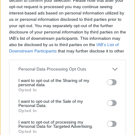
section to confirm your selection. Please note that after your
opt-out request is processed you may continue seeing
interest-based ads based on personal information utilized by
7.8
8.6
2005
2005
us or personal information disclosed to third parties prior to
your opt-out. You may separately opt-out of the further
Méz és lóhere
Gintama
disclosure of your personal information by third parties on the
IAB’s list of downstream participants. This information may
SOROZAT
SOROZAT
also be disclosed by us to third parties on the
IAB’s List of
Downstream Participants
that may further disclose it to other
third parties.
Personal Data Processing Opt Outs
I want to opt-out of the Sharing of my
personal data.
Opted In
I want to opt-out of the Sale of my
Personal Data.
Opted In
I want to opt-out of processing my
5.9
6.0
Personal Data for Targeted Advertising.
2007
2007
Opted In
School Days
A dinoszauruszok királya