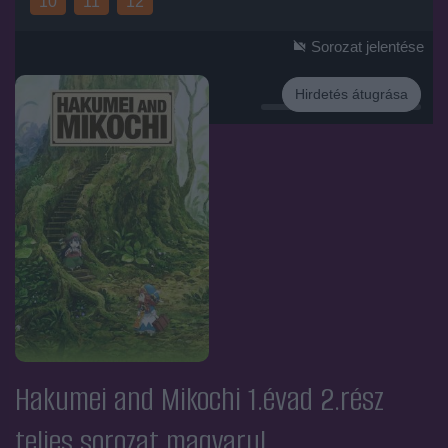
10
11
12
Sorozat jelentése
Hirdetés átugrása
Hirdetés
Hakumei and Mikochi 1.évad 2.rész
teljes sorozat magyarul