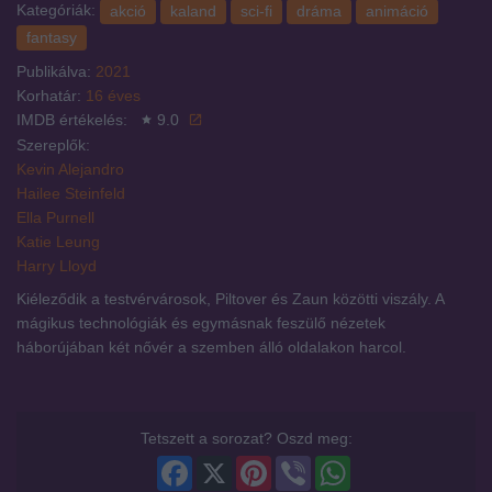
Kategóriák:
akció
kaland
sci-fi
dráma
animáció
fantasy
Publikálva:
2021
Korhatár:
16 éves
IMDB értékelés:
9.0
Szereplők:
Kevin Alejandro
Hailee Steinfeld
Ella Purnell
Katie Leung
Harry Lloyd
Kiéleződik a testvérvárosok, Piltover és Zaun közötti viszály. A
mágikus technológiák és egymásnak feszülő nézetek
háborújában két nővér a szemben álló oldalakon harcol.
Tetszett a sorozat? Oszd meg:
Facebook
X
Pinterest
Viber
WhatsApp