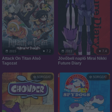
7.2
7.4
2015
2011
Attack On Titan Alsó
Jövőbeli napló Mirai Nikki
Tagozat
Future Diary
SOROZAT
SOROZAT