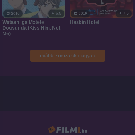
6.5
7.6
2016
2019
Watashi ga Motete
Hazbin Hotel
Dousunda (Kiss Him, Not
Me)
További sorozatok magyarul