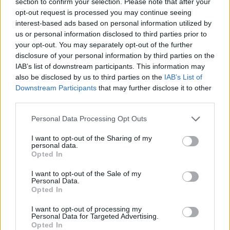
section to confirm your selection. Please note that after your
6.7
8.1
2001
2013
opt-out request is processed you may continue seeing
Tarzan legendája 2001
Steven Universe
interest-based ads based on personal information utilized by
us or personal information disclosed to third parties prior to
your opt-out. You may separately opt-out of the further
SOROZAT
SOROZAT
disclosure of your personal information by third parties on the
IAB’s list of downstream participants. This information may
also be disclosed by us to third parties on the
IAB’s List of
Downstream Participants
that may further disclose it to other
third parties.
Personal Data Processing Opt Outs
I want to opt-out of the Sharing of my
personal data.
Opted In
I want to opt-out of the Sale of my
Personal Data.
6.9
7.8
2013
2014
Opted In
Date A Live
Noragami
I want to opt-out of processing my
Personal Data for Targeted Advertising.
Opted In