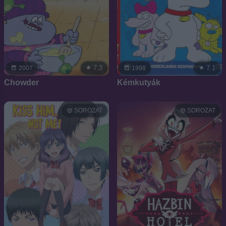
7.3
7.1
2007
1998
Chowder
Kémkutyák
SOROZAT
SOROZAT