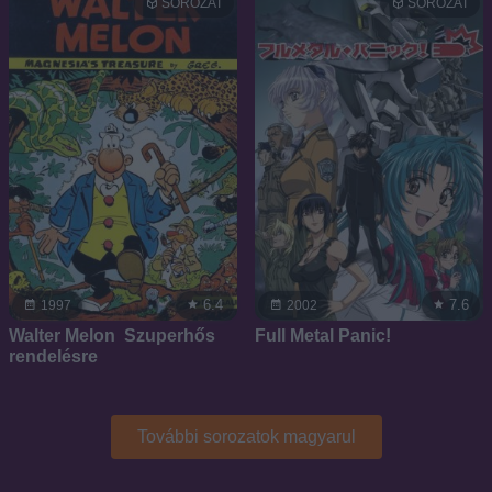
SOROZAT
SOROZAT
6.4
7.6
1997
2002
Walter Melon  Szuperhős
Full Metal Panic!
rendelésre
További sorozatok magyarul