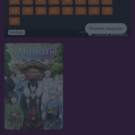
10
11
12
13
14
15
16
17
18
19
20
21
22
23
24
25
26
Hirdetés átugrása
Hirdetés
Sorozat jelentése