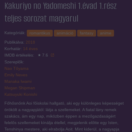
Kakuriyo no Yadomeshi 1.évad 1.rész
teljes sorozat magyarul
Kategóriák:
romantikus
animáció
fantasy
anime
Publikálva:
2018
Korhatár:
14 éves
IMDB értékelés:
7.6
Szereplők:
Nao Tôyama
Emily Neves
Manaka Iwami
Megan Shipman
Katsuyuki Konishi
Főhősnőnk Aoi főiskolai hallgató, aki egy különleges képességet
örökölt a nagyapjától: látja a szellemeket. A fiatal lány remek
szakács, ám egy nap, miközben éppen a mezőgazdaságért
felelős szellemeket kínálja étellel, megjelenik előtte egy Isten,
Tenshinya mestere, aki elrabolja Aoit. Mint kiderül, a nagyapja