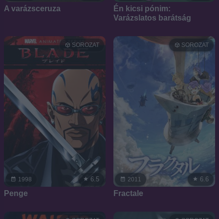
A varázsceruza
Én kicsi pónim:
Varázslatos barátság
SOROZAT
SOROZAT
6.5
6.6
1998
2011
Penge
Fractale