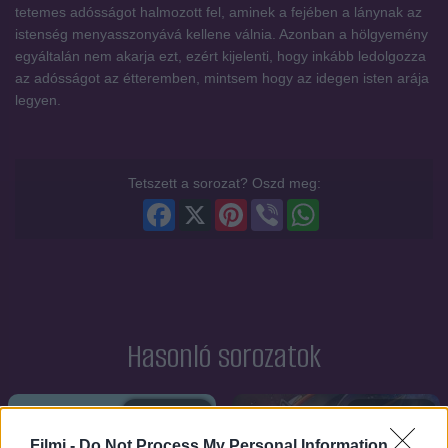
tetemes adósságot halmozott fel, aminek a fejében a lánynak az
istenség menyasszonyává kellene válnia. Azonban a hölgyemény
egyáltalán nem akarja ezt, ezért kijelenti, hogy inkább ledolgozza
az adósságot az étteremben, mintsem hogy az idegen isten arája
legyen.
Tetszett a sorozat? Oszd meg:
Facebook
X
Pinterest
Viber
WhatsApp
Hasonló sorozatok
SOROZAT
SOROZAT
Filmi -
Do Not Process My Personal Information