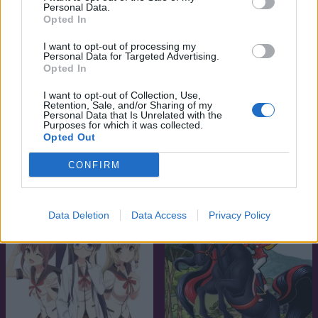
Personal Data.
Opted In
I want to opt-out of processing my
Personal Data for Targeted Advertising.
Opted In
I want to opt-out of Collection, Use,
Retention, Sale, and/or Sharing of my
5.9
8.2
2014
2011
Personal Data that Is Unrelated with the
Purposes for which it was collected.
Transformers: Robots in
Gumball csodálatos világa
Opted Out
Disguise
CONFIRM
SOROZAT
SOROZAT
Data Deletion
Data Access
Privacy Policy