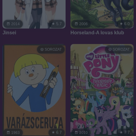
5.7
6.0
2014
2006
Jinsei
Horseland-A lovas klub
SOROZAT
SOROZAT
6.7
7.7
1963
2010