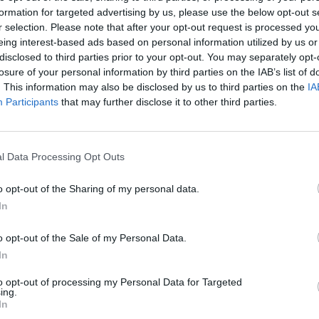
formation for targeted advertising by us, please use the below opt-out s
r selection. Please note that after your opt-out request is processed y
Facebook
X
Pinterest
Viber
What
Tetszett a sorozat? Oszd meg:
eing interest-based ads based on personal information utilized by us or
disclosed to third parties prior to your opt-out. You may separately opt-
losure of your personal information by third parties on the IAB’s list of
. This information may also be disclosed by us to third parties on the
IA
Participants
that may further disclose it to other third parties.
Hasonló sorozatok
l Data Processing Opt Outs
SOROZAT
SOR
o opt-out of the Sharing of my personal data.
In
o opt-out of the Sale of my Personal Data.
In
to opt-out of processing my Personal Data for Targeted
ing.
In