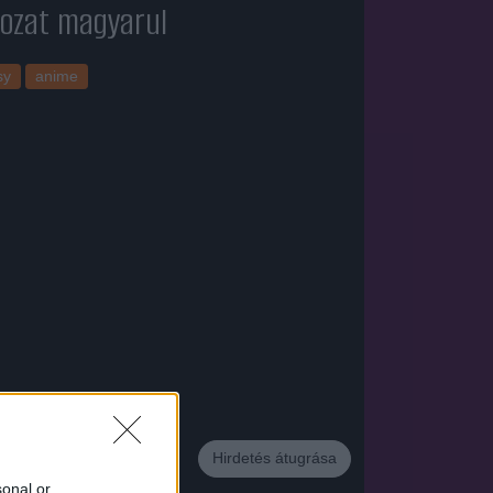
rozat magyarul
sy
anime
 közt.
Hirdetés átugrása
sonal or