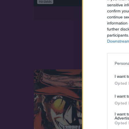
Hirdetés
sensitive in
confirm you
continue se
information 
further disc
participants
Downstream 
Persona
SOROZAT
I want t
Opted 
I want t
Opted 
I want 
Advertis
Opted 