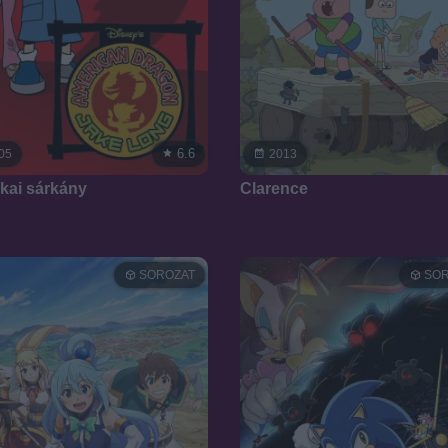
6.6
05
2013
kai sárkány
Clarence
SOROZAT
SOR