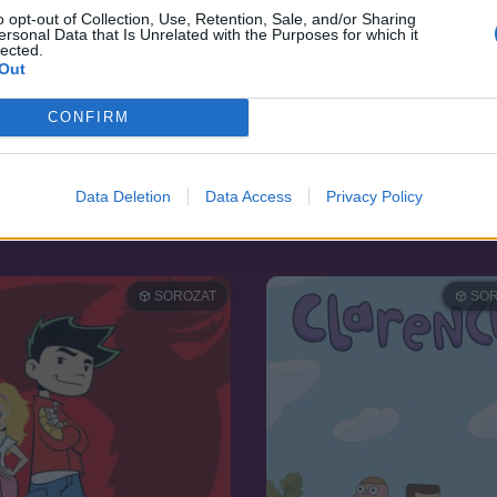
o opt-out of Collection, Use, Retention, Sale, and/or Sharing
ersonal Data that Is Unrelated with the Purposes for which it
lected.
Out
CONFIRM
7.2
91
2005
Data Deletion
Data Access
Privacy Policy
yes
Moby Dick és a Mu titka
SOROZAT
SOR