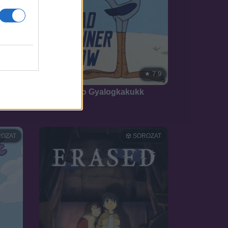
8.0
7.9
1966
Kengyelfuto Gyalogkakukk
OZAT
SOROZAT