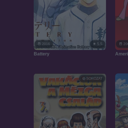
5.5
2016
20
Battery
Ameri
SOROZAT