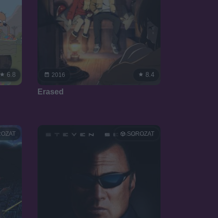
6.8
8.4
2016
Erased
OZAT
SOROZAT