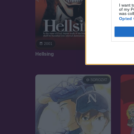
I want t
of my P
was col
Opted 
7.7
2001
19
Hellsing
3x3 e
SOROZAT