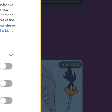
ection to
ou may
sApp
 personal
out of the
 downstream
B’s List of
OZAT
SOROZAT