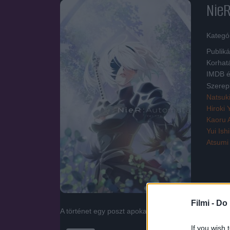
NieR
Kategó
Publiká
Korhat
IMDB é
Szerep
Natsuk
Hiroki
Kaoru 
Yui Ish
Atsumi
Filmi -
Do 
A történet egy poszt apokaliptikus világban játszód
If you wish 