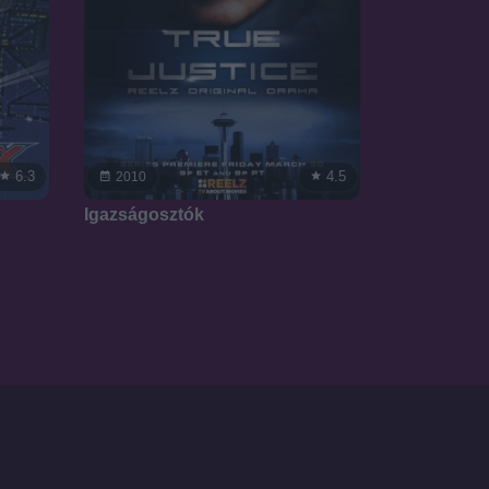
6.3
4.5
2010
Igazságosztók