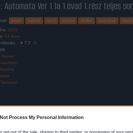
: Automata Ver 1.1a 1.évad 1.rész
teljes so
riák:
akció
kaland
sci-fi
dráma
thriller
animáció
fanta
lva:
2023
ár:
14 éves
rtékelés:
7.3
lők:
i Hanae
 Yasumoto
Akiyama
ikawa
 Tanezaki
Not Process My Personal Information
ik, melyben egy hosszan elhúzódó háború zajlik az androidok és a gépek
to opt-out of the sale, sharing to third parties, or processing of your per