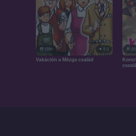
8.3
1980
20
Vakáción a Mézga család
KonoS
csodá