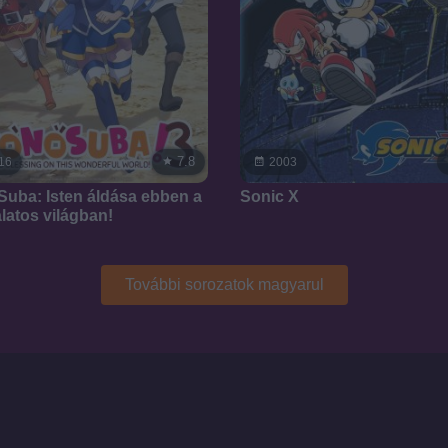
7.8
16
2003
uba: Isten áldása ebben a
Sonic X
latos világban!
További sorozatok magyarul