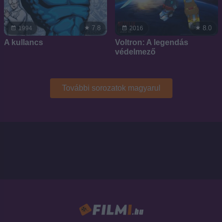
7.8
8.0
1994
2016
A kullancs
Voltron: A legendás
védelmező
További sorozatok magyarul