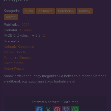
Kategóriák:
akció
animáció
történelmi
fantasy
anime
Publikálva:
2022
Korhatár:
12 éves
IMDB értékelés:
5.8
Szereplők:
Nobuaki Kanemitsu
Mariko Honda
Tomohiro Ômachi
Kôichi Sôma
Kotori Koiwai
Annak érdekében, hogy megőrizzék a békét és a rendet Kiotóban
elindítanak egy szigorúan titkos hadműveletet.
Tetszett a sorozat? Oszd meg:
Facebook
X
Pinterest
Viber
WhatsApp