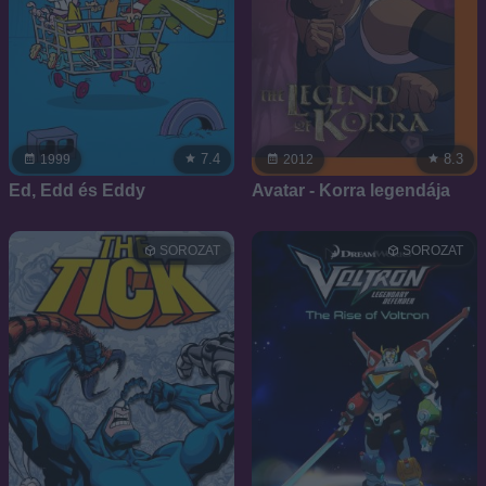
7.4
8.3
1999
2012
Ed, Edd és Eddy
Avatar - Korra legendája
SOROZAT
SOROZAT