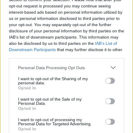
7.7
7.2
1992
2023
opt-out request is processed you may continue seeing
interest-based ads based on personal information utilized by
Sailor Moon
Watamote
us or personal information disclosed to third parties prior to
your opt-out. You may separately opt-out of the further
SOROZAT
SOROZAT
disclosure of your personal information by third parties on the
IAB’s list of downstream participants. This information may
also be disclosed by us to third parties on the
IAB’s List of
Downstream Participants
that may further disclose it to other
third parties.
Personal Data Processing Opt Outs
I want to opt-out of the Sharing of my
personal data.
Opted In
I want to opt-out of the Sale of my
Personal Data.
Opted In
7.6
7.2
1988
1992
I want to opt-out of processing my
Csipet Csapat
Nyekk, a macska
Personal Data for Targeted Advertising.
Opted In