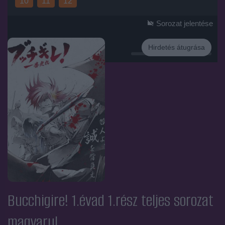
10
11
12
Sorozat jelentése
Hirdetés átugrása
Hirdetés
Bucchigire! 1.évad 1.rész
teljes sorozat
magyarul