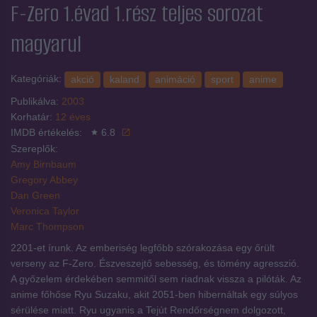
F-Zero 1.évad 1.rész
teljes sorozat
magyarul
Kategóriák:
akció
kaland
animáció
sport
anime
Publikálva:
2003
Korhatár:
12 éves
IMDB értékelés:
6.8
Szereplők:
Amy Birnbaum
Gregory Abbey
Dan Green
Veronica Taylor
Marc Thompson
2201-et írunk. Az emberiség legfőbb szórakozása egy őrült
verseny az F-Zero. Észveszejtő sebesség, és tömény agresszió.
A győzelem érdekében semmitől sem riadnak vissza a pilóták. Az
anime főhőse Ryu Suzaku, akit 2051-ben hibernáltak egy súlyos
sérülése miatt. Ryu ugyanis a Tejút Rendőrségnem dolgozott,