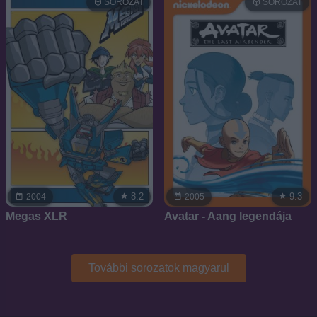
SOROZAT
SOROZAT
8.2
9.3
2004
2005
Megas XLR
Avatar - Aang legendája
További sorozatok magyarul