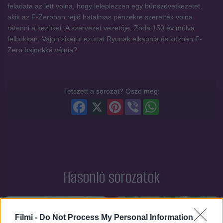
feladata az lett volna, hogy leleplezzen egy bűnszövetkezetet,
akik az F-Zeroban rejlő hatalmas pénzekre szerették volna
rátenni a kezüket. A szervezet vezetője, Zoda 150 év múlva
felbukkan. Vajon sikerül ezúttal Ryunak elkapnia és közben F-
Zero bajnokká válnia?
Tetszett a sorozat? Oszd meg:
Facebook
X
Pinterest
Viber
WhatsApp
Hasonló sorozatok
SOROZAT
SOROZAT
Filmi -
Do Not Process My Personal Information