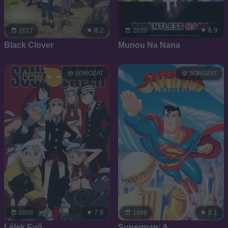
8.2
6.9
2017
2020
Black Clover
Munou Na Nana
SOROZAT
SOROZAT
7.8
8.1
2008
1996
Lélek Evő
Superman: A