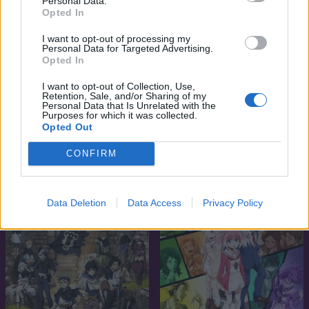
Personal Data.
Opted In
I want to opt-out of processing my
Personal Data for Targeted Advertising.
Opted In
I want to opt-out of Collection, Use,
Retention, Sale, and/or Sharing of my
6.9
7.2
2019
2011
Personal Data that Is Unrelated with the
Purposes for which it was collected.
Isekai Quartet
Aa! Megami-sama!
Opted Out
CONFIRM
SOROZAT
SOROZAT
Data Deletion
Data Access
Privacy Policy