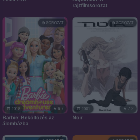
rajzfilmsorozat
SOROZAT
SOROZAT
6.7
7.2
2018
2001
Barbie: Beköltözés az
Noir
álomházba