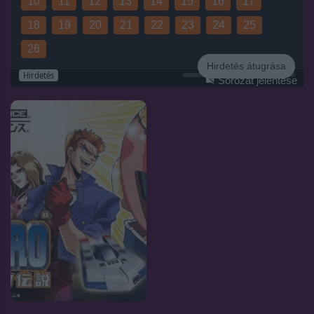
10
11
12
13
14
15
16
17
18
19
20
21
22
23
24
25
26
Hirdetés átugrása
Hirdetés
Sorozat jelentése