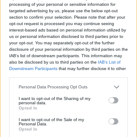
processing of your personal or sensitive information for
targeted advertising by us, please use the below opt-out
section to confirm your selection. Please note that after your
opt-out request is processed you may continue seeing
interest-based ads based on personal information utilized by
us or personal information disclosed to third parties prior to
your opt-out. You may separately opt-out of the further
7.5
7.7
2016
2010
disclosure of your personal information by third parties on the
Justice League Action
Én kicsi pónim:
IAB’s list of downstream participants. This information may
Varázslatos barátság
also be disclosed by us to third parties on the
IAB’s List of
Downstream Participants
that may further disclose it to other
third parties.
SOROZAT
SOROZAT
Personal Data Processing Opt Outs
I want to opt-out of the Sharing of my
personal data.
Opted In
I want to opt-out of the Sale of my
Personal Data.
Opted In