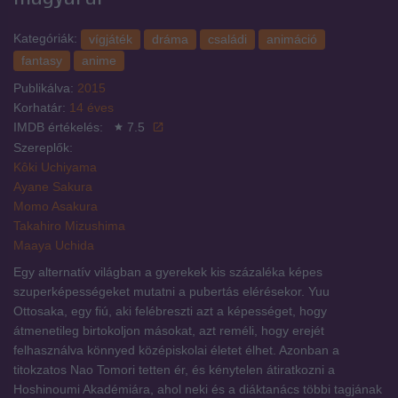
Kategóriák:
vígjáték
dráma
családi
animáció
fantasy
anime
Publikálva:
2015
Korhatár:
14 éves
IMDB értékelés:
7.5
Szereplők:
Kôki Uchiyama
Ayane Sakura
Momo Asakura
Takahiro Mizushima
Maaya Uchida
Egy alternatív világban a gyerekek kis százaléka képes
szuperképességeket mutatni a pubertás elérésekor. Yuu
Ottosaka, egy fiú, aki felébreszti azt a képességet, hogy
átmenetileg birtokoljon másokat, azt reméli, hogy erejét
felhasználva könnyed középiskolai életet élhet. Azonban a
titokzatos Nao Tomori tetten ér, és kénytelen átiratkozni a
Hoshinoumi Akadémiára, ahol neki és a diáktanács többi tagjának