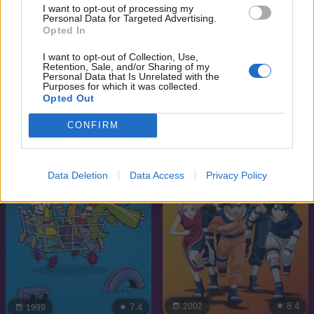
I want to opt-out of processing my
Personal Data for Targeted Advertising.
Opted In
8.4
6.5
I want to opt-out of Collection, Use,
2018
1980
Retention, Sale, and/or Sharing of my
Mo Dao Zu Shi
Heathcliff
Personal Data that Is Unrelated with the
Purposes for which it was collected.
Opted Out
SOROZAT
SOROZAT
CONFIRM
Data Deletion
Data Access
Privacy Policy
8.4
2002
7.4
1999