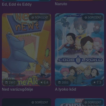
Naruto
Ed, Edd és Eddy
SOROZAT
SOROZAT
6.4
7.3
1997
2003
Ned varázsgőtéje
A lyoko kód
SOROZAT
SOROZAT