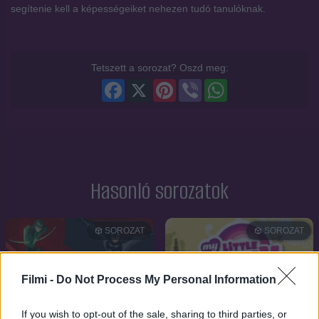
segítenie kell a képességeiket nehezen tudó tanulóknak.
Tetszett a sorozat? Oszd meg:
Facebook
X
Pinterest
Viber
WhatsApp
Hasonló sorozatok
SOROZAT
SOROZAT
Filmi -
Do Not Process My Personal Information
If you wish to opt-out of the sale, sharing to third parties, or