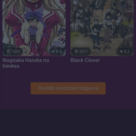
6.4
8.2
2008
2017
Nogizaka Haruka no
Black Clover
himitsu
További sorozatok magyarul