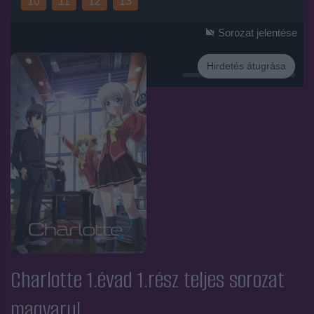
10
11
12
13
Sorozat jelentése
Hirdetés átugrása
Hirdetés
Charlotte 1.évad 1.rész
teljes sorozat
magyarul