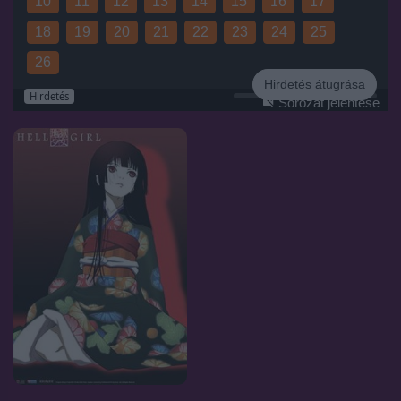
10
11
12
13
14
15
16
17
18
19
20
21
22
23
24
25
26
Hirdetés átugrása
Hirdetés
Sorozat jelentése