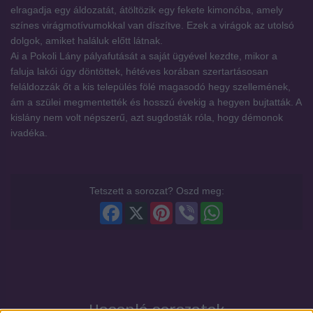
elragadja egy áldozatát, átöltözik egy fekete kimonóba, amely
színes virágmotívumokkal van díszítve. Ezek a virágok az utolsó
dolgok, amiket haláluk előtt látnak.
Ai a Pokoli Lány pályafutását a saját ügyével kezdte, mikor a
faluja lakói úgy döntöttek, hétéves korában szertartásosan
feláldozzák őt a kis település fölé magasodó hegy szellemének,
ám a szülei megmentették és hosszú évekig a hegyen bujtatták. A
kislány nem volt népszerű, azt sugdosták róla, hogy démonok
ivadéka.
Tetszett a sorozat? Oszd meg:
Facebook
X
Pinterest
Viber
WhatsApp
Hasonló sorozatok