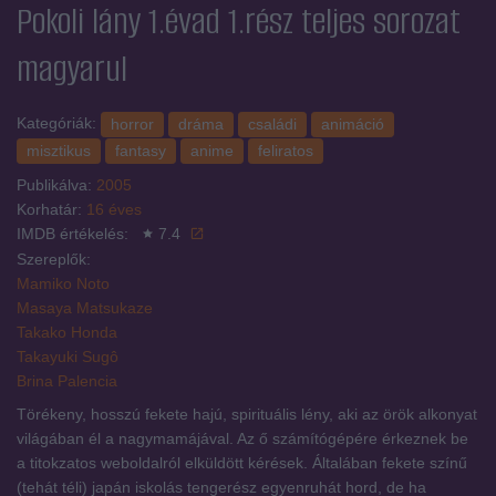
Pokoli lány 1.évad 1.rész
teljes sorozat
magyarul
Kategóriák:
horror
dráma
családi
animáció
misztikus
fantasy
anime
feliratos
Publikálva:
2005
Korhatár:
16 éves
IMDB értékelés:
7.4
Szereplők:
Mamiko Noto
Masaya Matsukaze
Takako Honda
Takayuki Sugô
Brina Palencia
Törékeny, hosszú fekete hajú, spirituális lény, aki az örök alkonyat
világában él a nagymamájával. Az ő számítógépére érkeznek be
a titokzatos weboldalról elküldött kérések. Általában fekete színű
(tehát téli) japán iskolás tengerész egyenruhát hord, de ha