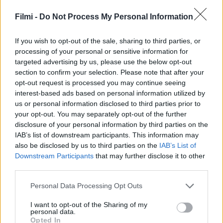
Filmi -
Do Not Process My Personal Information
SOROZAT
SOROZAT
If you wish to opt-out of the sale, sharing to third parties, or
processing of your personal or sensitive information for
targeted advertising by us, please use the below opt-out
section to confirm your selection. Please note that after your
opt-out request is processed you may continue seeing
interest-based ads based on personal information utilized by
us or personal information disclosed to third parties prior to
your opt-out. You may separately opt-out of the further
disclosure of your personal information by third parties on the
IAB’s list of downstream participants. This information may
also be disclosed by us to third parties on the
IAB’s List of
Downstream Participants
that may further disclose it to other
7.0
7.3
2011
2021
third parties.
Kung Fu Panda: A
Wonder Egg Priority
Personal Data Processing Opt Outs
rendkívüliség legendája
I want to opt-out of the Sharing of my
personal data.
SOROZAT
SOROZAT
Opted In