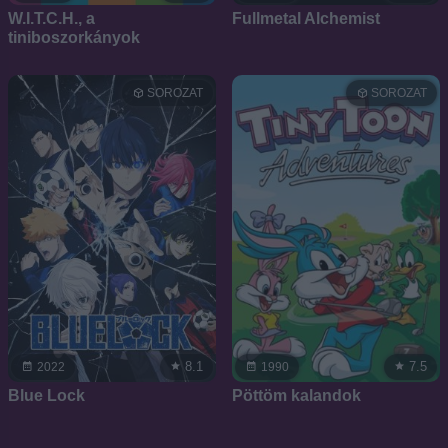
W.I.T.C.H., a
Fullmetal Alchemist
tiniboszorkányok
SOROZAT
SOROZAT
8.1
7.5
2022
1990
Blue Lock
Pöttöm kalandok