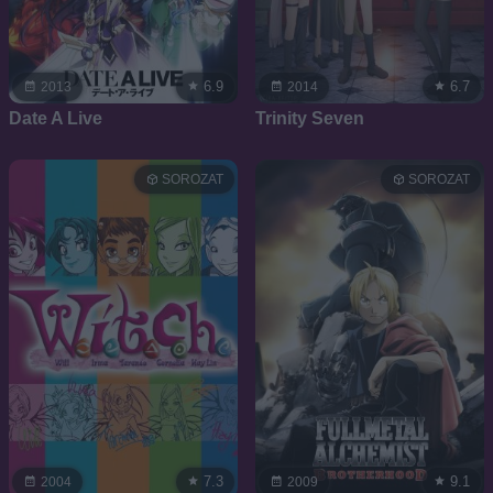
6.9
6.7
2013
2014
Date A Live
Trinity Seven
SOROZAT
SOROZAT
7.3
9.1
2004
2009