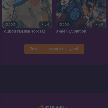
6.4
7.8
2005
2000
Toupou rajzfilm sorozat
X-men Evolution
További sorozatok magyarul