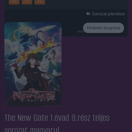
10
11
12
Sorozat jelentése
Hirdetés átugrása
Hirdetés
The New Gate 1.évad 9.rész
teljes
sorozat magyarul