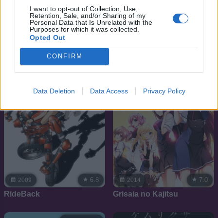
6.9
7.6
2002
2016
I want to opt-out of Collection, Use,
Retention, Sale, and/or Sharing of my
Mr. Bean: (rajzfilmsorozat)
91 Days
Personal Data that Is Unrelated with the
Purposes for which it was collected.
Opted Out
SOROZAT
SOROZAT
CONFIRM
Data Deletion
Data Access
Privacy Policy
6.8
7.0
2009
2014
RideBack
Grisaia no Kajitsu