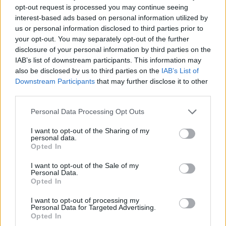
opt-out request is processed you may continue seeing
interest-based ads based on personal information utilized by
us or personal information disclosed to third parties prior to
your opt-out. You may separately opt-out of the further
8.5
7.6
2002
2023
disclosure of your personal information by third parties on the
Ghost in the Shell: Stand
Mashle
IAB’s list of downstream participants. This information may
Alone Complex
also be disclosed by us to third parties on the
IAB’s List of
Downstream Participants
that may further disclose it to other
third parties.
SOROZAT
SOROZAT
Personal Data Processing Opt Outs
I want to opt-out of the Sharing of my
personal data.
Opted In
I want to opt-out of the Sale of my
Personal Data.
Opted In
I want to opt-out of processing my
Personal Data for Targeted Advertising.
Opted In