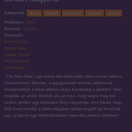
Kategóriák:
akció
kaland
animáció
fantasy
anime
Publikálva:
2024
Korhatár:
14 éves
Szereplők:
Kenshô Ono
Asami Seto
Kaede Hondo
Miho Okasaki
Yûki Hoshi
"The New Gate" egy online élet-halál játék, több tízezer játékos
részvételével. Shinnek, a legügyesebb veterán játékosnak
köszönhetően a többi játékos végre kiszabadul a játékból. Shin
megölte az utolsó főnököt, és azt hiszi, hogy végre meg tud
szökni, amikor egy titokzatos fény megvakítja. Arra ébred, hogy
500 évvel később a játék világában találja magát! Így kezdődik
egy új fejezet egy felülmúlhatatlan legendás játékos életében!