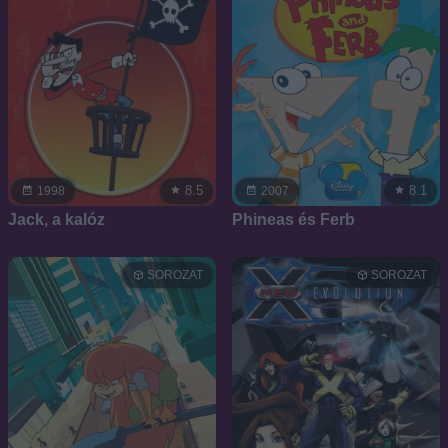
8.5
8.1
1998
2007
Jack, a kalóz
Phineas és Ferb
SOROZAT
SOROZAT