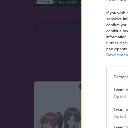
Hirdetés
találja magát! Így kezdődik egy új fejezet egy felülm
If you wish 
sensitive in
confirm you
continue se
information 
further disc
participants
Downstream 
Persona
SOROZAT
I want t
Opted 
I want t
Opted 
I want 