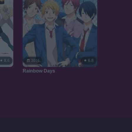
8.6
6.8
2016
Rainbow Days