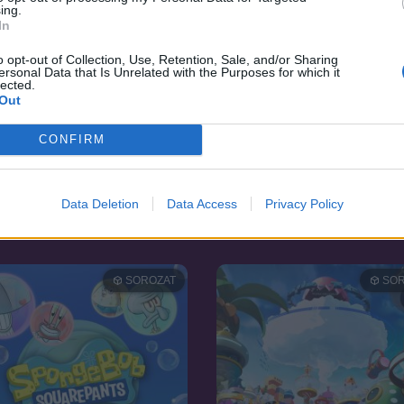
ing.
In
o opt-out of Collection, Use, Retention, Sale, and/or Sharing
ersonal Data that Is Unrelated with the Purposes for which it
lected.
Out
CONFIRM
6.1
01
2012
cs ikrek
Robotics;Notes
Data Deletion
Data Access
Privacy Policy
SOROZAT
SOR