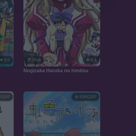
9.0
6.4
2008
Nogizaka Haruka no himitsu
OZAT
SOROZAT