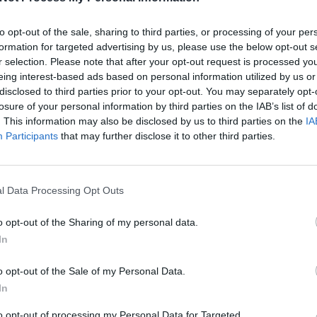
úlhatatlan legendás játékos életében!
to opt-out of the sale, sharing to third parties, or processing of your per
formation for targeted advertising by us, please use the below opt-out s
Facebook
X
Pinterest
Viber
What
r selection. Please note that after your opt-out request is processed y
Tetszett a sorozat? Oszd meg:
eing interest-based ads based on personal information utilized by us or
disclosed to third parties prior to your opt-out. You may separately opt-
losure of your personal information by third parties on the IAB’s list of
. This information may also be disclosed by us to third parties on the
IA
Participants
that may further disclose it to other third parties.
Hasonló sorozatok
l Data Processing Opt Outs
SOROZAT
SOR
o opt-out of the Sharing of my personal data.
In
o opt-out of the Sale of my Personal Data.
In
to opt-out of processing my Personal Data for Targeted