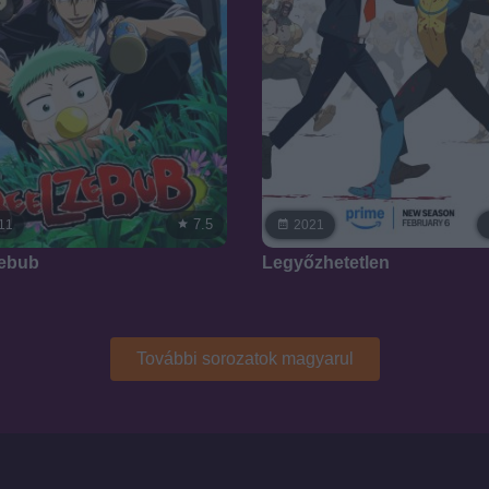
7.5
11
2021
ebub
Legyőzhetetlen
További sorozatok magyarul