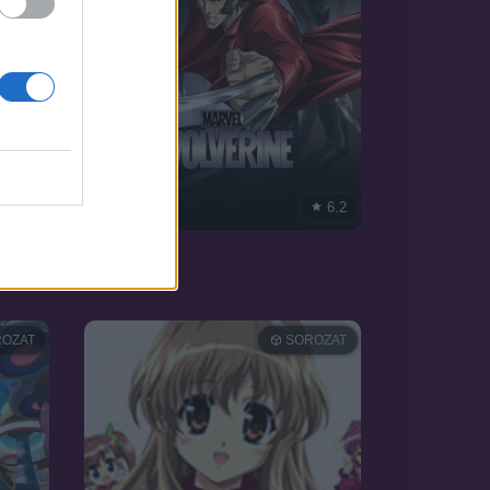
6.8
6.2
2011
Rozsomák
OZAT
SOROZAT