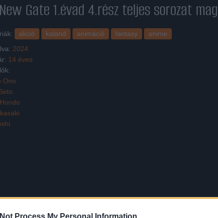
New Gate 1.évad 4.rész
teljes sorozat mag
riák:
akció
kaland
animáció
fantasy
anime
lva:
2024
ár:
14 éves
lők:
ô Ono
Seto
 Hondo
kasaki
oshi
zezer játékos részvételével. Shinnek, a legügyesebb veterán játékosnak
zi, hogy végre meg tud szökni, amikor egy titokzatos fény megvakítja. A
Not Process My Personal Information