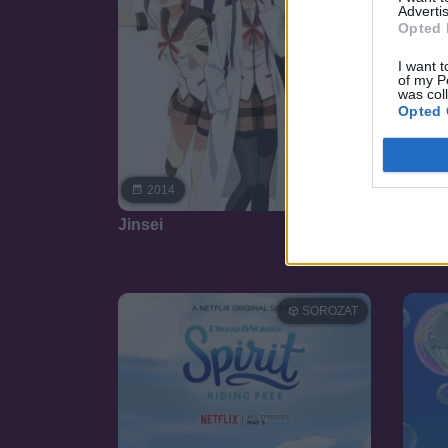
Advertis
Opted 
I want t
of my P
was col
Opted 
5.7
2014
20
Jinsei
A Gör
SOROZAT