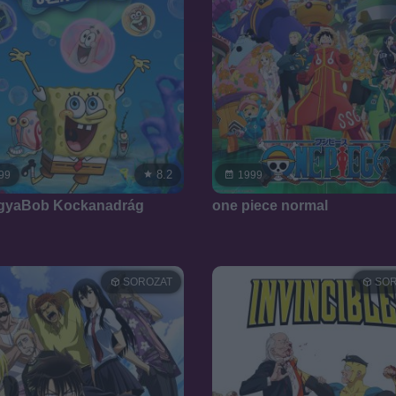
8.2
99
1999
gyaBob Kockanadrág
one piece normal
SOROZAT
SOR