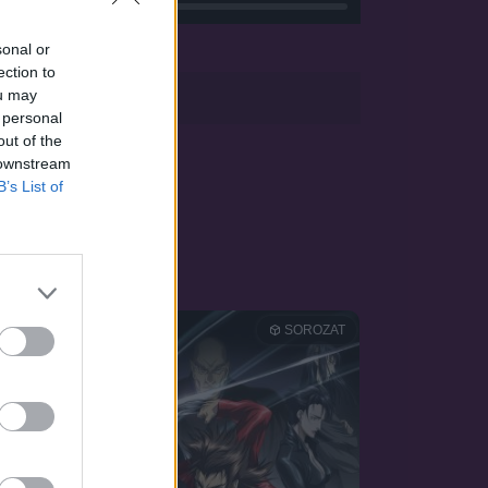
sonal or
ection to
sApp
ou may
 personal
out of the
 downstream
B’s List of
OZAT
SOROZAT