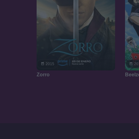
2015
20
Zorro
Beelz