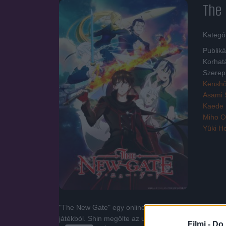
The 
Kategó
Publiká
Korhat
Szerep
Kensh
Asami 
Kaede
Miho O
Yûki H
"The New Gate" egy online élet-halál játék, több tí
játékból. Shin megölte az utolsó főnököt, és azt his
Filmi -
Do 