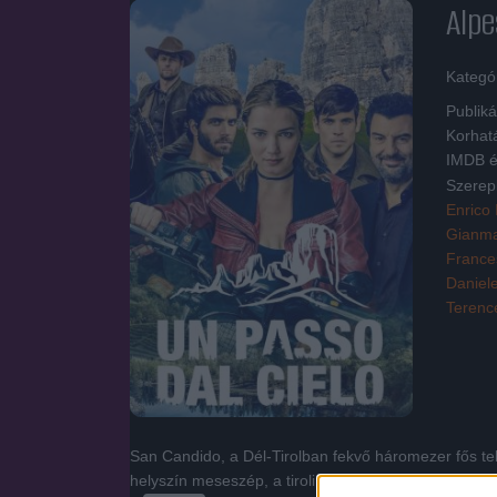
Alpe
Kategó
Publiká
Korhat
IMDB é
Szerep
Enrico 
Gianma
France
Daniele
Terence
San Candido, a Dél-Tirolban fekvő háromezer fős tel
helyszín meseszép, a tiroli hegyek, a kristálytiszt