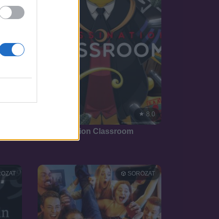
6.8
8.0
2013
Assassination Classroom
OZAT
SOROZAT