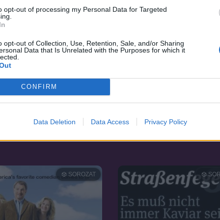
to opt-out of processing my Personal Data for Targeted
ing.
In
o opt-out of Collection, Use, Retention, Sale, and/or Sharing
ersonal Data that Is Unrelated with the Purposes for which it
lected.
Out
CONFIRM
7.0
13
1983
Data Deletion
Data Access
Privacy Policy
 és a szellem
Gógyi felügyelő
SOROZAT
SOR