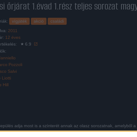
si őrjárat 1.évad 1.rész
teljes sorozat mag
riák:
vígjáték
akció
családi
lva:
2011
ár:
12 éves
rtékelés:
6.9
lők:
Ianniello
rco Pozzoli
sco Salvi
 Liotti
 Hill
epülés adja most is a színterét annak az olasz sorozatnak, amelyből a 
a tavak, a gazdag élővilág, farkasokkal más vadakkal lenyűgöző hátteret