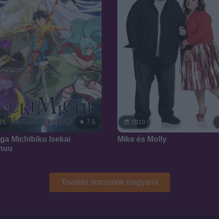
7.6
21
2010
 ga Michibiku Isekai
Mike és Molly
huu
További sorozatok magyarul