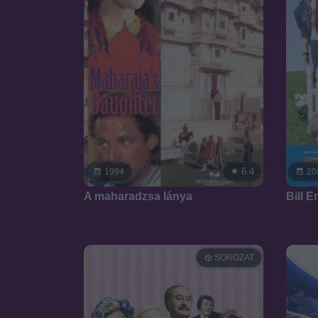
6.4
1994
20
A maharadzsa lánya
Bill E
SOROZAT