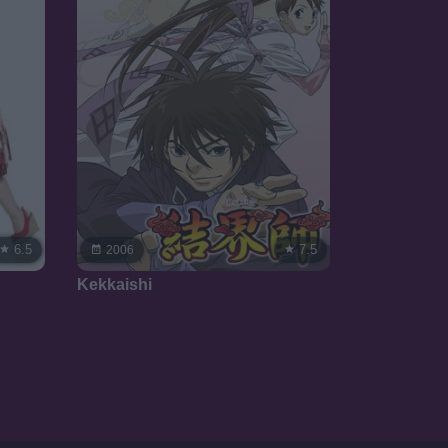
6.5
7.5
2006
Kekkaishi