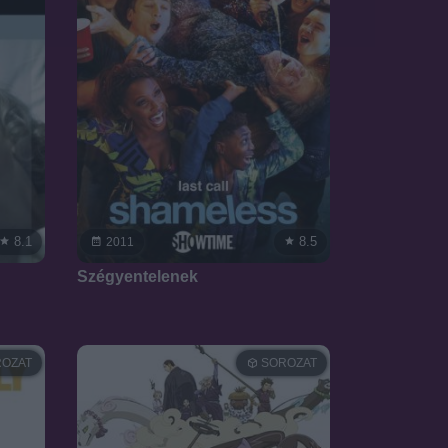
8.1
8.5
2011
Szégyentelenek
OZAT
SOROZAT