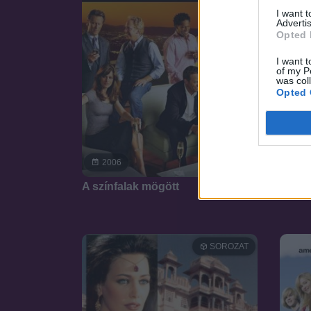
I want 
Advertis
Opted 
I want t
of my P
was col
Opted 
8.3
2006
20
A színfalak mögött
Binny
SOROZAT