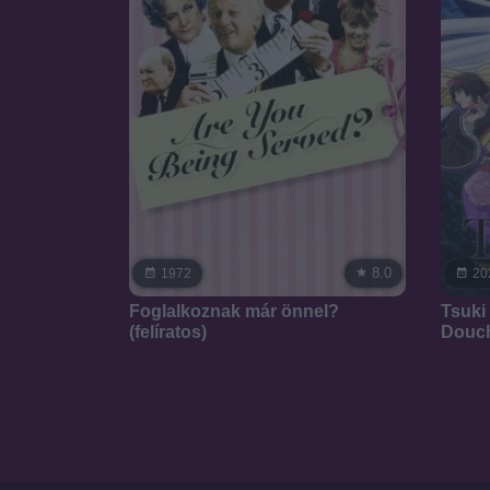
8.0
1972
20
Foglalkoznak már önnel?
Tsuki
(felíratos)
Douc