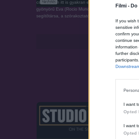
Hirdetés
csal, hiszen itt is gyakran előfordulnak bűnesetek, 
Filmi -
Do 
gyönyörű Eva (Rocio Munoz Morales) párjaként, egés
segítőtársa, a szórakoztató, nagycsaládos Huber, v
If you wish 
sensitive in
confirm you
continue se
information 
further disc
participants
Downstream 
Persona
I want t
SOROZAT
Opted 
I want t
Opted 