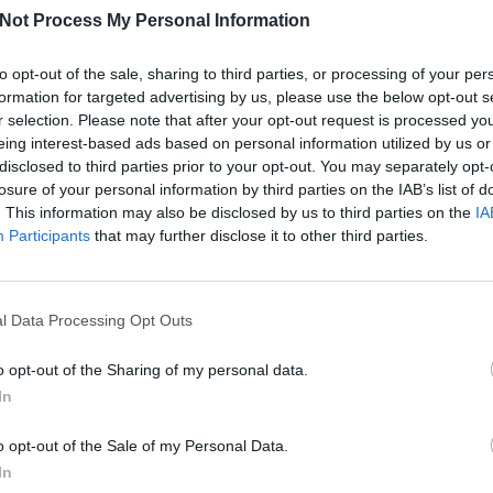
amiket meg kell oldania a Nápolyból származó Vincenzo Nappi (Enrico Iann
Not Process My Personal Information
zen addig, míg a híres rapper, Fedez egy filmes stábbal be nem teszi
agy az erdész Tommaso, akinek az élete tovább bonyolódik Natasha old
to opt-out of the sale, sharing to third parties, or processing of your per
formation for targeted advertising by us, please use the below opt-out s
r selection. Please note that after your opt-out request is processed y
Facebook
X
Pinterest
Viber
What
eing interest-based ads based on personal information utilized by us or
Tetszett a sorozat? Oszd meg:
disclosed to third parties prior to your opt-out. You may separately opt-
losure of your personal information by third parties on the IAB’s list of
. This information may also be disclosed by us to third parties on the
IA
Participants
that may further disclose it to other third parties.
Hasonló sorozatok
l Data Processing Opt Outs
o opt-out of the Sharing of my personal data.
SOROZAT
SOR
In
o opt-out of the Sale of my Personal Data.
In