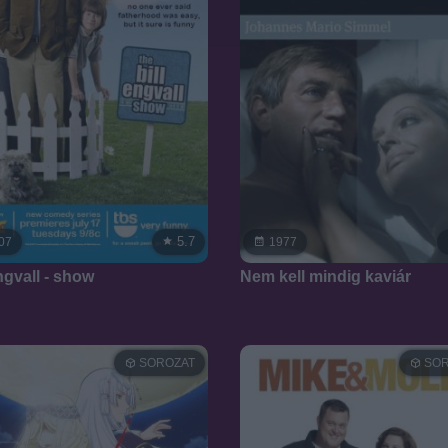
5.7
07
1977
ngvall - show
Nem kell mindig kaviár
SOROZAT
SOR