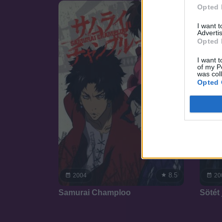
Opted 
SOROZAT
I want 
Advertis
Opted 
I want t
of my P
was col
Opted 
8.5
2004
20
Samurai Champloo
Sötét 