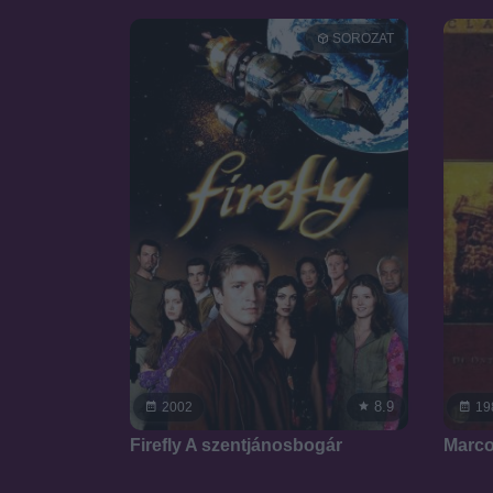
SOROZAT
8.9
2002
19
Firefly A szentjánosbogár
Marco