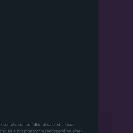
Hirdetés átugrása
k az udvariasan felkínált szállodai luxus-
borút és a brit monarchia rendszerében élnek.