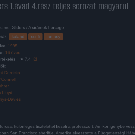
ers 1.évad 4.rész
teljes sorozat magyarul
címe: Sliders / A sirámok hercege
riák:
kaland
sci-fi
fantasy
lva:
1995
ár:
16 éves
rtékelés:
7.4
lők:
nt Derricks
'Connell
uhrer
a Lloyd
hys-Davies
rcsa, különleges tisztelettel kezeli a professzort. Amikor igénybe veszi
lágban San Francisco sheriffje. Amerika elvesztette a Függetlenségi Há