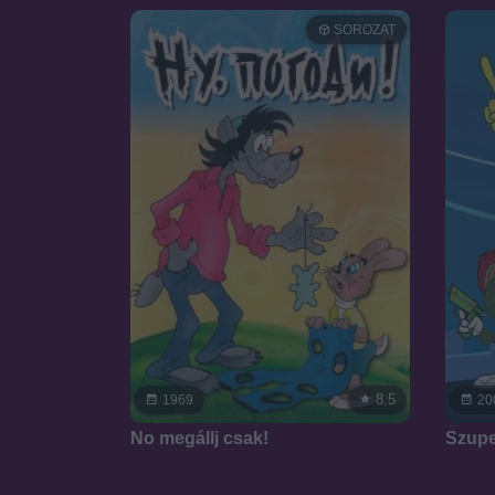
SOROZAT
8.5
1969
20
No megállj csak!
Szupe