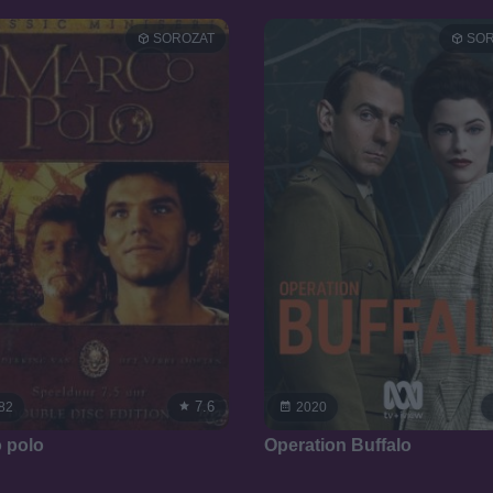
SOROZAT
SOR
7.6
82
2020
 polo
Operation Buffalo