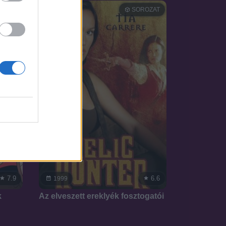
OZAT
SOROZAT
7.9
6.6
1999
k
Az elveszett ereklyék fosztogatói