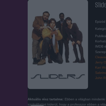
Slid
Epizód 
Kategó
Publiká
Korhat
IMDB é
Szerep
Cleava
Jerry O
Kari W
Sabrin
John R
Aktuális rész tartalma:
Ebben a világban mindenki fu
szolgáltatást kiderül, hogy a professzor ebben a vi