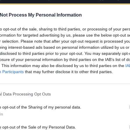
os egyetemista már régóta foglalkozik az időutazás gondolatával. Foly
Not Process My Personal Information
mos dimenziókban utazni. Házuk pincéjében jó néhány kísérletet végzet
t szorgalmasan látogatja az egyetem fizika tanszékét, ahol Arturo prof
to opt-out of the sale, sharing to third parties, or processing of your per
tai is. Egy véletlen baleset következtében azonban hirtelen megnyílik 
formation for targeted advertising by us, please use the below opt-out s
mban vannak, ahol minden ijesztően más. A világok közti csúszás ham
r selection. Please note that after your opt-out request is processed y
dik, máskor olyanba, ahol vírusos betegségek burjánzanak, vagy földala
eing interest-based ads based on personal information utilized by us or
disclosed to third parties prior to your opt-out. You may separately opt-
losure of your personal information by third parties on the IAB’s list of
. This information may also be disclosed by us to third parties on the
IA
Facebook
X
Pinterest
Viber
What
Participants
that may further disclose it to other third parties.
Tetszett a sorozat? Oszd meg:
l Data Processing Opt Outs
o opt-out of the Sharing of my personal data.
Hasonló sorozatok
In
o opt-out of the Sale of my Personal Data.