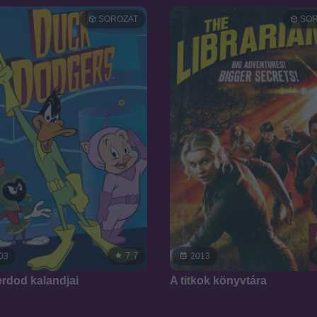
SOROZAT
SOR
7.7
03
2013
rdod kalandjai
A titkok könyvtára