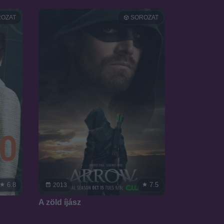
OZAT
SOROZAT
6.8
7.5
2013
A zöld íjász