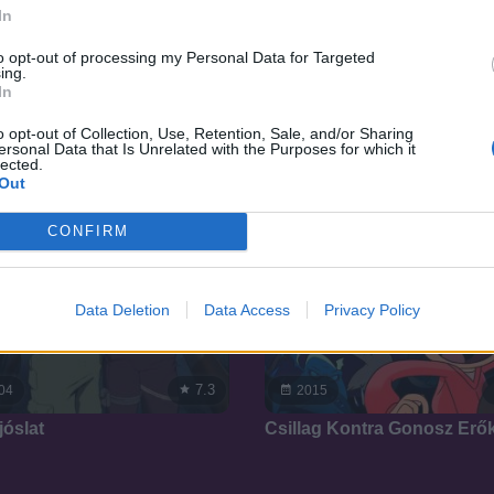
In
SOROZAT
SOR
to opt-out of processing my Personal Data for Targeted
ing.
In
o opt-out of Collection, Use, Retention, Sale, and/or Sharing
ersonal Data that Is Unrelated with the Purposes for which it
lected.
Out
CONFIRM
Data Deletion
Data Access
Privacy Policy
7.3
04
2015
jóslat
Csillag Kontra Gonosz Erő