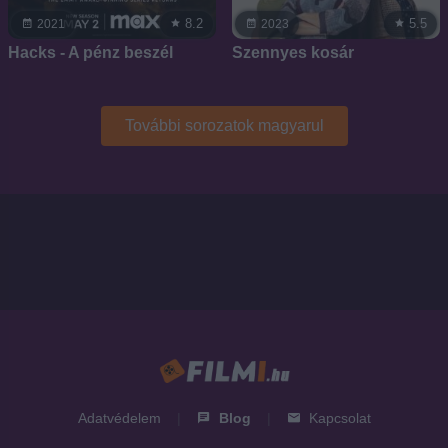
8.2
5.5
2021
2023
Hacks - A pénz beszél
Szennyes kosár
További sorozatok magyarul
Adatvédelem
|
Blog
|
Kapcsolat