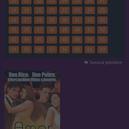
10
11
12
13
14
15
16
17
18
19
20
21
22
23
24
25
26
27
28
29
30
31
33
34
Hirdetés átugrása
35
36
37
38
39
40
41
42
Hirdetés
43
44
45
47
48
49
50
51
54
55
56
57
58
60
61
63
Sorozat jelentése