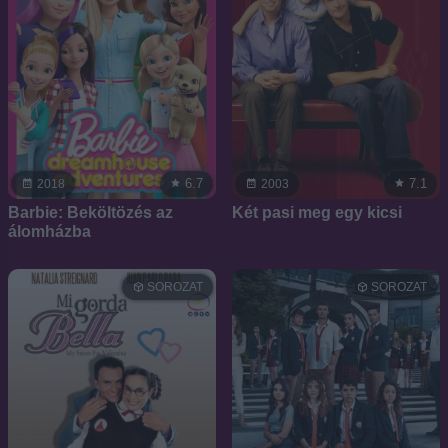
6.7
7.1
2018
2003
Barbie: Beköltözés az
Két pasi meg egy kicsi
álomházba
SOROZAT
SOROZAT