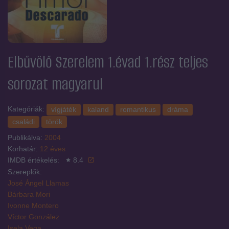
Elbűvölő Szerelem 1.évad 1.rész
teljes
sorozat magyarul
Kategóriák:
vígjáték
kaland
romantikus
dráma
családi
török
Publikálva:
2004
Korhatár:
12 éves
IMDB értékelés:
8.4
Szereplők:
José Ángel Llamas
Bárbara Mori
Ivonne Montero
Víctor González
Isela Vega