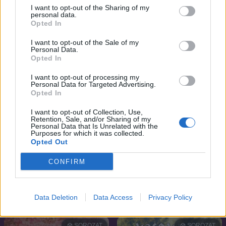
7.5
7.5
2006
2009
I want to opt-out of the Sharing of my
personal data.
Kekkaishi
Haláli testcsere
Opted In
I want to opt-out of the Sale of my
SOROZAT
SOROZAT
Personal Data.
Opted In
I want to opt-out of processing my
Personal Data for Targeted Advertising.
Opted In
I want to opt-out of Collection, Use,
Retention, Sale, and/or Sharing of my
Personal Data that Is Unrelated with the
Purposes for which it was collected.
Opted Out
CONFIRM
6.7
8.0
1996
2007
Sabrina, a tiniboszorkány
Szégyen nélkül
Data Deletion
Data Access
Privacy Policy
SOROZAT
SOROZAT