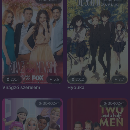
5.6
7.7
2014
2012
Virágzó szerelem
Hyouka
SOROZAT
SOROZAT