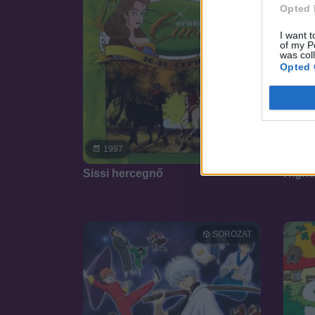
Opted 
I want t
of my P
was col
Opted 
6.9
1997
20
Sissi hercegnő
Highs
SOROZAT