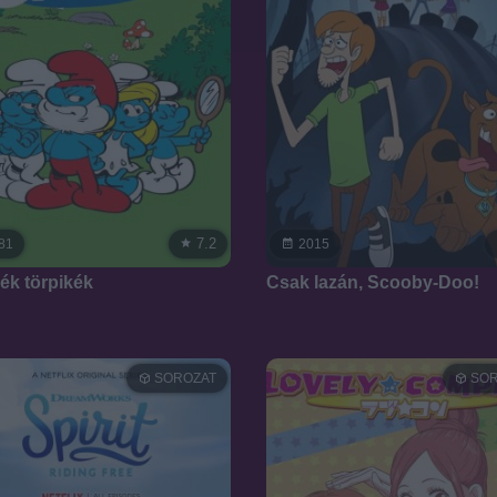
7.2
81
2015
ék törpikék
Csak lazán, Scooby-Doo!
SOROZAT
SOR