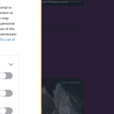
 képes aktiválni a medált (ami Nessa nevű
sonal or
dszer mögött rejlő titkot.
ection to
ou may
 personal
sApp
out of the
 downstream
B’s List of
OZAT
SOROZAT