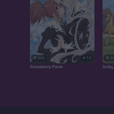
7.0
2006
20
Strawberry Panic
Szila