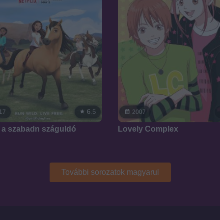
6.5
17
2007
j, a szabadn száguldó
Lovely Complex
További sorozatok magyarul