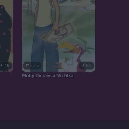
7.9
8.0
2005
Moby Dick és a Mu titka