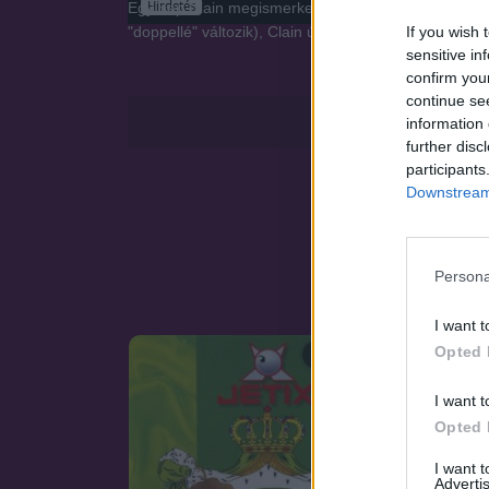
Hirdetés
Egy nap Clain megismerkedik egy menekülő lánnyal, 
If you wish 
"doppellé" változik), Clain útnak indul a lány alakú 
sensitive in
confirm you
continue se
information 
further disc
participants
Downstream 
Persona
I want t
Opted 
SOROZAT
I want t
Opted 
I want 
Advertis