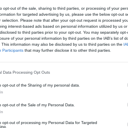
Phryne-nel, aki az éjszaka folyamán eltűnik egy medál mellett. Amikor
to opt-out of the sale, sharing to third parties, or processing of your per
Nessa avatárral, hogy Phryne után kutasson, és felfedezze a Fractale ren
formation for targeted advertising by us, please use the below opt-out s
r selection. Please note that after your opt-out request is processed y
eing interest-based ads based on personal information utilized by us or
Facebook
X
Pinterest
Viber
What
Tetszett a sorozat? Oszd meg:
disclosed to third parties prior to your opt-out. You may separately opt-
losure of your personal information by third parties on the IAB’s list of
. This information may also be disclosed by us to third parties on the
IA
Participants
that may further disclose it to other third parties.
Hasonló sorozatok
l Data Processing Opt Outs
o opt-out of the Sharing of my personal data.
In
SOROZAT
SOR
o opt-out of the Sale of my Personal Data.
In
to opt-out of processing my Personal Data for Targeted
ing.