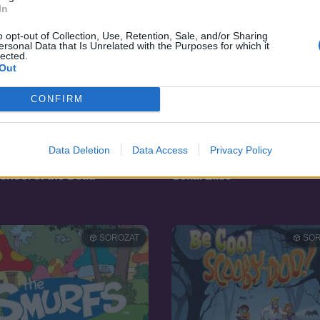
In
o opt-out of Collection, Use, Retention, Sale, and/or Sharing
ersonal Data that Is Unrelated with the Purposes for which it
lected.
Out
CONFIRM
Data Deletion
Data Access
Privacy Policy
7.1
10
2024
chool of the Dead
Gekai Elise
SOROZAT
SOR