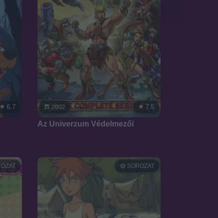
6.7
7.5
2002
Az Univerzum Védelmezői
OZAT
SOROZAT