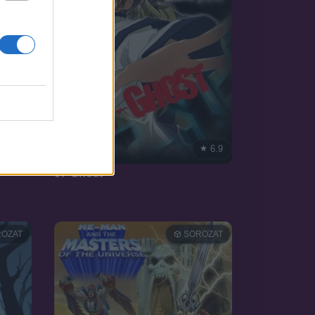
6.8
6.9
2009
07-Ghost
OZAT
SOROZAT