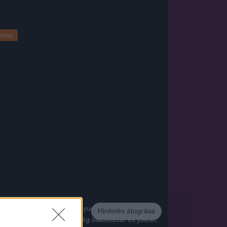
nime
Galway-ből , egy Írország nyugati városából
Hirdetés átugrása
ely biztosítja az emberiség stabilitását és jólétét.