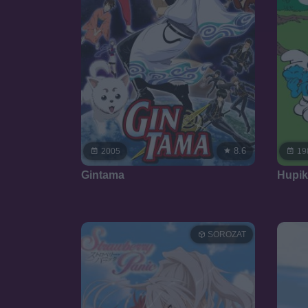
8.6
2005
19
Gintama
Hupik
SOROZAT