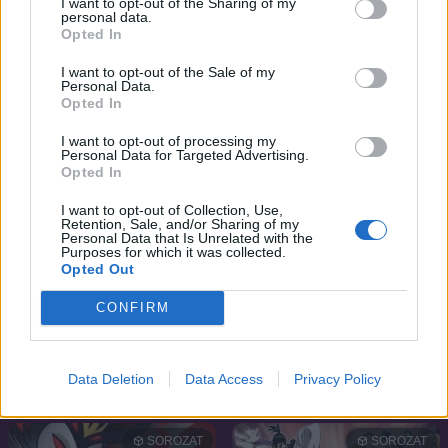
I want to opt-out of the Sharing of my
personal data.
Star Trek: Protostar
Juuni Kokuki
Opted In
I want to opt-out of the Sale of my
SOROZAT
SOROZAT
Personal Data.
Opted In
I want to opt-out of processing my
Personal Data for Targeted Advertising.
Opted In
I want to opt-out of Collection, Use,
Retention, Sale, and/or Sharing of my
Personal Data that Is Unrelated with the
Purposes for which it was collected.
Opted Out
CONFIRM
8.2
7.4
2008
2004
Data Deletion
Data Access
Privacy Policy
Clannad: After Story
The Batman
SOROZAT
SOROZAT