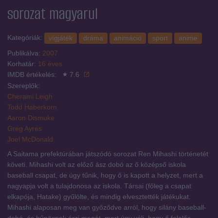
sorozat magyarul
Kategóriák:
vígjáték
dráma
animáció
sport
anime
Publikálva:
2007
Korhatár:
16 éves
IMDB értékelés:
7.6
Szereplők:
Cherami Leigh
Todd Haberkorn
Aaron Dismuke
Greg Ayres
Joel McDonald
A Saitama prefektúrában játszódó sorozat Ren Mihashi történetét
követi. Mihashi volt az előző ász dobó az ő középső iskola
baseball csapat, de úgy tűnik, hogy ő is kapott a helyzet, mert a
nagyapja volt a tulajdonosa az iskola. Társai (főleg a csapat
elkapója, Hatake) gyűlölte, és mindig elvesztették játékukat.
Mihashi alaposan meg van győződve arról, hogy silány baseball-