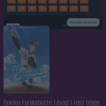
10
11
12
13
14
15
16
17
18
19
20
21
22
23
24
25
Sorozat jelentése
Hirdetés átugrása
Hirdetés
Ookiku Furikabutte 1.évad 1.rész
teljes