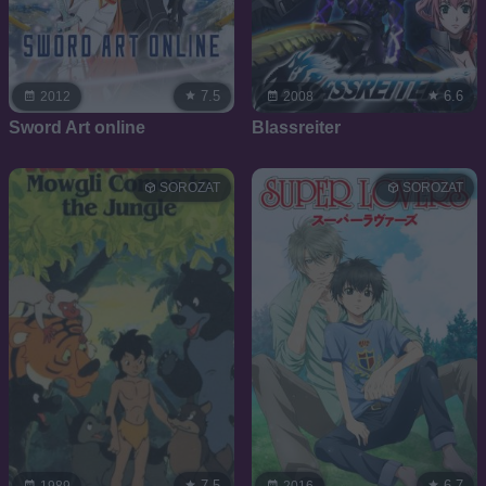
7.5
6.6
2012
2008
Sword Art online
Blassreiter
SOROZAT
SOROZAT
7.5
6.7
1989
2016