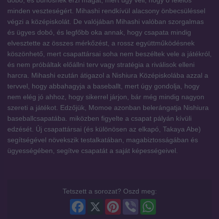
dobó, és bűnösnek érzi magát, mert úgy véli, hogy ő felelős
minden veszteségért. Mihashi rendkívül alacsony önbecsüléssel
végzi a középiskolát. De valójában Mihashi valóban szorgalmas
és ügyes dobó, és legfőbb oka annak, hogy csapata mindig
elvesztette az összes mérkőzést, a rossz együttműködésnek
köszönhető, mert csapattársai soha nem beszéltek vele a játékról,
és nem próbáltak előállni terv vagy stratégia a riválisok elleni
harcra. Mihashi ezután átigazol a Nishiura Középiskolába azzal a
tervvel, hogy abbahagyja a baseballt, mert úgy gondolja, hogy
nem elég jó ahhoz, hogy sikerrel járjon, bár még mindig nagyon
szereti a játékot. Edzőjük, Momoe azonban belerángatja Nishiura
baseballcsapatába. miközben figyelte a csapat pályán kívüli
edzését. Új csapattársai (és különösen az elkapó, Takaya Abe)
segítségével növekszik testalkatában, magabiztosságában és
ügyességében, segítve csapatát a saját képességeivel.
Tetszett a sorozat? Oszd meg:
Facebook
X
Pinterest
Viber
WhatsApp