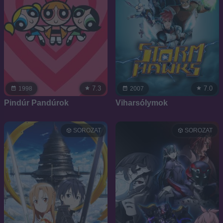
7.3
7.0
1998
2007
Pindúr Pandúrok
Viharsólymok
SOROZAT
SOROZAT