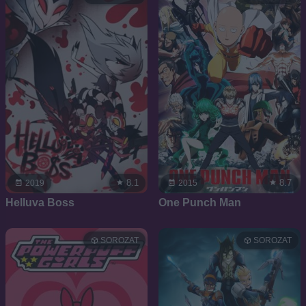
8.1
8.7
2019
2015
Helluva Boss
One Punch Man
SOROZAT
SOROZAT