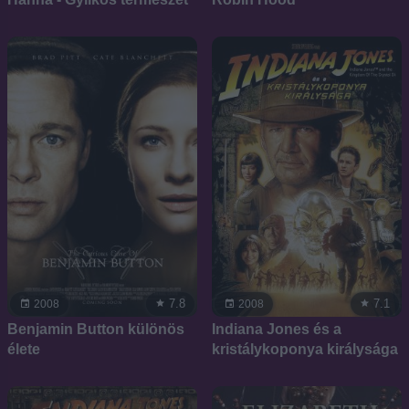
7.8
7.1
2008
2008
Benjamin Button különös
Indiana Jones és a
élete
kristálykoponya királysága