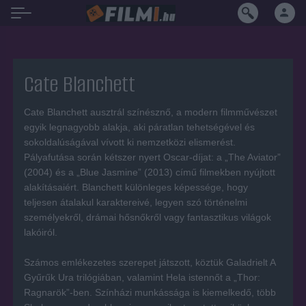
Cate Blanchett
Cate Blanchett ausztrál színésznő, a modern filmművészet
egyik legnagyobb alakja, aki páratlan tehetségével és
sokoldalúságával vívott ki nemzetközi elismerést.
Pályafutása során kétszer nyert Oscar-díjat: a „The Aviator”
(2004) és a „Blue Jasmine” (2013) című filmekben nyújtott
alakításaiért. Blanchett különleges képessége, hogy
teljesen átalakul karaktereivé, legyen szó történelmi
személyekről, drámai hősnőkről vagy fantasztikus világok
lakóiról.
Számos emlékezetes szerepet játszott, köztük Galadrielt A
Gyűrűk Ura trilógiában, valamint Hela istennőt a „Thor:
Ragnarök”-ben. Színházi munkássága is kiemelkedő, több