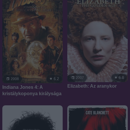
6.8
2007
6.2
2008
Elizabeth: Az aranykor
Indiana Jones 4: A
kristálykoponya királysága