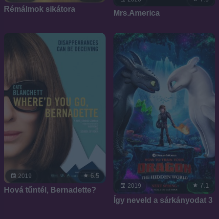
Rémálmok sikátora
Mrs.America
6.5
2019
7.1
2019
Hová tűntél, Bernadette?
Így neveld a sárkányodat 3