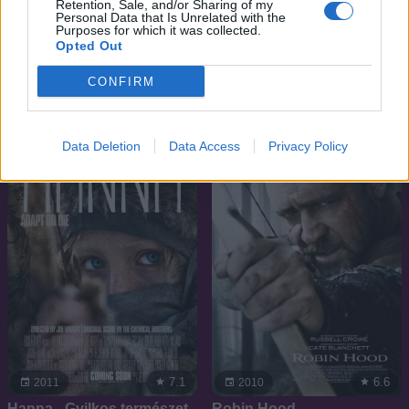
Retention, Sale, and/or Sharing of my
Personal Data that Is Unrelated with the
Purposes for which it was collected.
Opted Out
6.1
7.1
2014
2014
Műkincsvadászok
Így neveld a sárkányodat 2
CONFIRM
Data Deletion
Data Access
Privacy Policy
7.1
6.6
2011
2010
Hanna - Gyilkos természet
Robin Hood