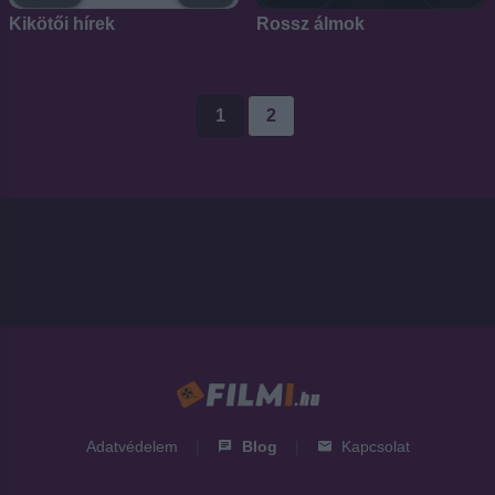
Kikötői hírek
Rossz álmok
1
2
Adatvédelem
|
Blog
|
Kapcsolat