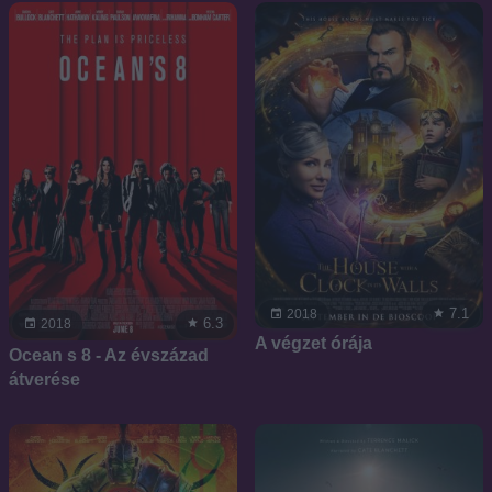
7.1
2018
6.3
2018
A végzet órája
Ocean s 8 - Az évszázad
átverése