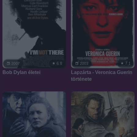
6.8
7.1
2007
2003
Bob Dylan életei
Lapzárta - Veronica Guerin
története