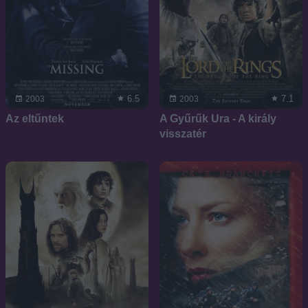
6.5
7.1
2003
2003
Az eltűntek
A Gyűrűk Ura - A király
visszatér