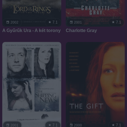
7.1
7.1
2002
2001
A Gyűrűk Ura - A két torony
Charlotte Gray
7.1
7.1
2001
2000