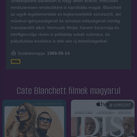
Shakespeare-darabban is nagy sikert aratott, miközben
rendszeresen rendezőként is kipróbálta magát. Blanchett
az egyik legelismertebb és legkeresettebb színésznő, aki
művészi igényességével és színészi mélységével mindig
maradandót alkot. Nemcsak filmjei, hanem karizmája és
intelligenciája révén is példakép sokak számára, és
pályafutása továbbra is tele van új lehetőségekkel.
Születésnapja:
1969-05-14
Cate Blanchett filmek magyarul
SOROZAT