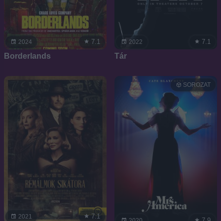
7.1
7.1
2024
2022
Borderlands
Tár
SOROZAT
7.1
2021
7.9
2020