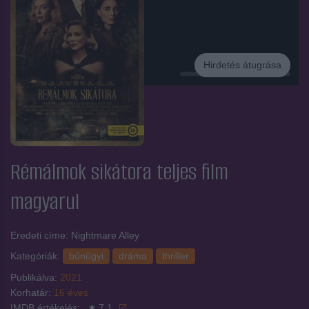
Hirdetés átugrása
Hirdetés
Rémálmok sikátora
teljes film
magyarul
Eredeti címe: Nightmare Alley
Kategóriák:
bűnügyi
dráma
thriller
Publikálva:
2021
Korhatár:
16 éves
IMDB értékelés:
7.1