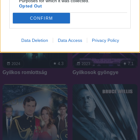
Purposes for which it was collected.
Opted Out
CONFIRM
Data Deletion
Data Access
Privacy Policy
4.3
7.1
2024
2023
Gyilkos romlottság
Gyilkosok gyöngye