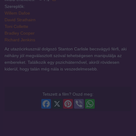
Szereplők:
Willem Dafoe
David Strathairn
Toni Collette
Bradley Cooper
Richard Jenkins
Az utazócirkusznál dolgozó Stanton Carlisle becsvágyó férfi, aki
néhány jól megválasztott szóval tehetségesen manipulálja az
embereket. Találkozik egy pszichiáternővel, akiről rövidesen
kiderül, hogy talán még nála is veszedelmesebb.
Tetszett a film? Oszd meg:
Facebook
X
Pinterest
Viber
WhatsApp