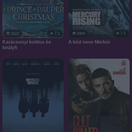
7.1
7.1
2022
1998
Karácsonyi koldus és
A kód neve Merkúr
királyfi