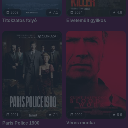
7.1
4.8
2003
2024
Titokzatos folyó
Elvetemült gyilkos
SOROZAT
6.6
7.1
2002
2021
Véres munka
Paris Police 1900