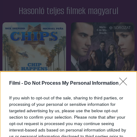
Hasonló teljes filmek magyarul
SOROZAT
Filmi -
Do Not Process My Personal Information
If you wish to opt-out of the sale, sharing to third parties, or
processing of your personal or sensitive information for
targeted advertising by us, please use the below opt-out
7.1
7.0
2017
2012
section to confirm your selection. Please note that after your
Bukós szakasz
Több mint testőr
opt-out request is processed you may continue seeing
interest-based ads based on personal information utilized by
us or personal information disclosed to third parties prior to