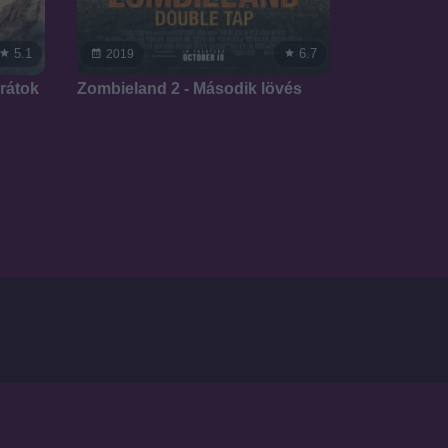
5.1
6.7
2019
arátok
Zombieland 2 - Második lövés