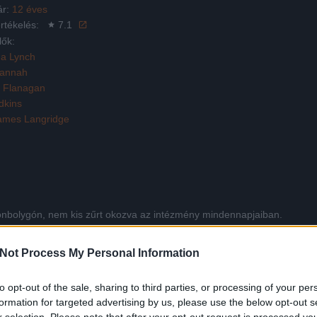
ár:
12 éves
rtékelés:
7.1
lők:
a Lynch
Hannah
 Flanagan
dkins
James Langridge
rtönbolygón, nem kis zűrt okozva az intézmény mindennapjaiban.
Not Process My Personal Information
Facebook
X
Pinterest
Viber
Whats
Tetszett a film? Oszd meg:
to opt-out of the sale, sharing to third parties, or processing of your per
formation for targeted advertising by us, please use the below opt-out s
r selection. Please note that after your opt-out request is processed y