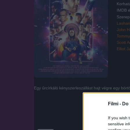
Korhat
IMDB é
Szerep
Lashan
John 
Tommy
Scott A
Elliot 
Egy űrcírkáló kényszerleszállást hajt végre egy bö
Filmi -
Do 
If you wish 
sensitive in
confirm you