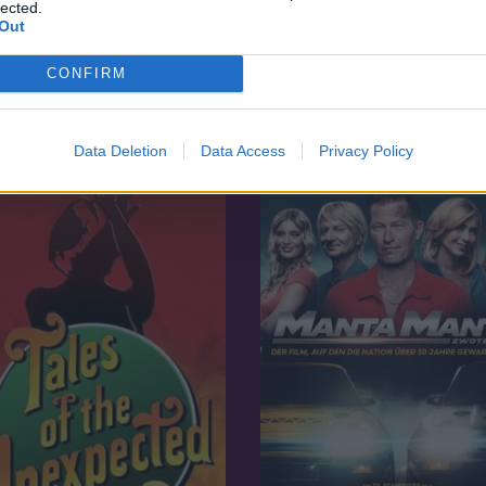
lected.
Out
7.1
06
2001
 Foot expedíció
CONFIRM
Tétova tinédzserek
Data Deletion
Data Access
Privacy Policy
SOROZAT