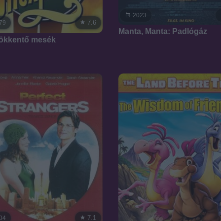
2023
7.6
79
Manta, Manta: Padlógáz
ökkentő mesék
7.1
04