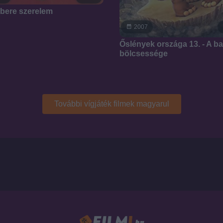
bere szerelem
2007
Őslények országa 13. - A b
bölcsessége
További vígjáték filmek magyarul