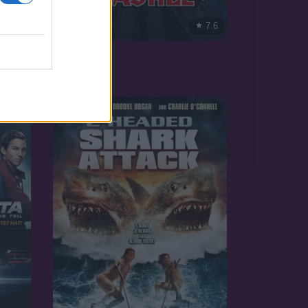
7.6
2023
7.1
Mashle