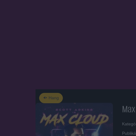
Hang
Max
Kategó
Publiká