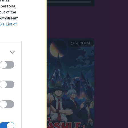
 personal
out of the
 downstream
B’s List of
SOROZAT