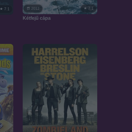
7.1
2012
7.1
Kétfejű cápa