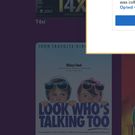
was col
Opted 
20
7.1
2007
A Big
T4xi