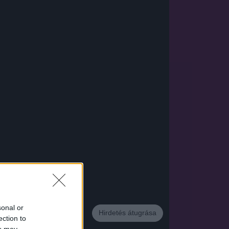
App
sonal or
Hirdetés átugrása
ection to
ou may