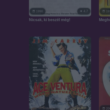
4.7
1990
19
Nicsak, ki beszél még!
Megh
20