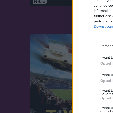
Hirdetés
continue se
information 
further disc
participants
Downstream 
Persona
I want t
Opted 
I want t
Opted 
I want 
Advertis
Opted 
I want t
of my P