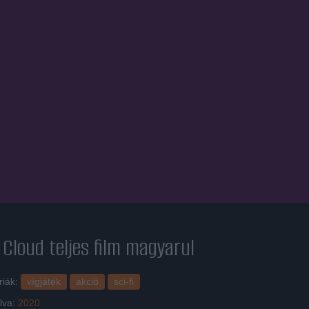
 Cloud
teljes film magyarul
riák:
vígjáték
akció
sci-fi
lva:
2020