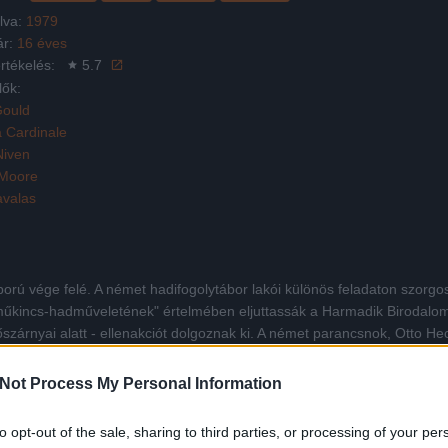
lva:
1979
ár:
16 éves
rtékelés:
5.7
lők:
 Gould
a Cardinale
Niven
Moore
avalas
ború vége felé. A német hadifogolytábor lakói különös feladaton szorgosk
kincs-hadműveletének" értelmében eljuttassák a Harmadik Birodalomba
őszárnyai alatt - ellenakciót dolgoznak ki. A német parancsnok, Otto 
alami "bűzlik" a táborban.
Not Process My Personal Information
Facebook
X
Pinterest
Viber
Whats
to opt-out of the sale, sharing to third parties, or processing of your per
Tetszett a film? Oszd meg: