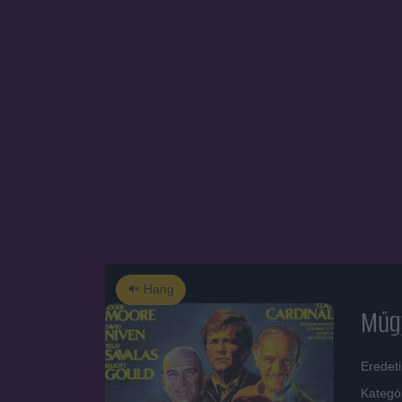
Hang
Műgy
Eredet
Kategó