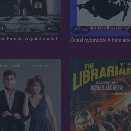
7.1
91
1988
s Family - A galád család
Óriási nyomozó: A hamisít
SOR