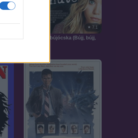
7.1
2004
7.1
New York-i bújócska (Bújj, bújj,
szőke!)