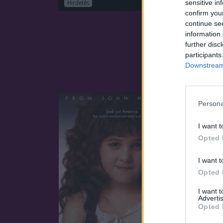
sensitive in
Hirdetés
confirm you
continue se
information 
further disc
participants
Downstream 
Persona
I want t
Opted 
I want t
Opted 
I want 
Advertis
Opted 