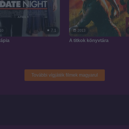
7.1
10
2013
rápia
A titkok könyvtára
További vígjáték filmek magyarul