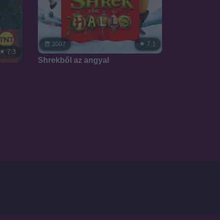
7.1
2007
7.3
Shrekből az angyal