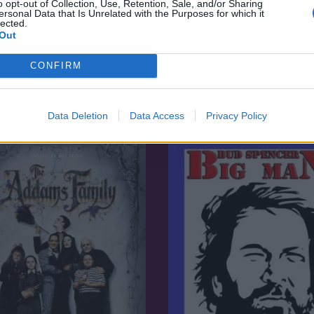
o opt-out of Collection, Use, Retention, Sale, and/or Sharing
ersonal Data that Is Unrelated with the Purposes for which it
lected.
Out
7.1
60
CONFIRM
1982
z a rakétában
A komédia királya
Data Deletion
Data Access
Privacy Policy