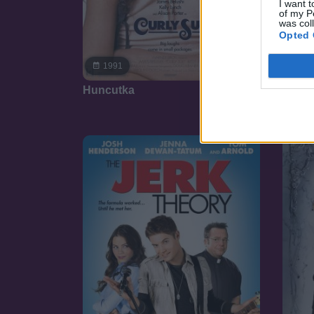
I want t
of my P
was col
Opted 
19
7.1
1991
Matró
Huncutka