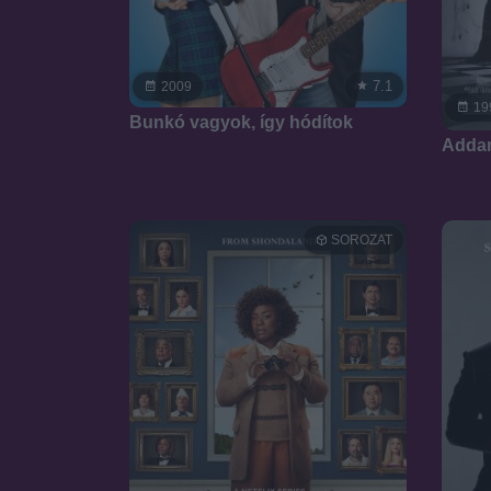
7.1
2009
19
Bunkó vagyok, így hódítok
Addam
SOROZAT