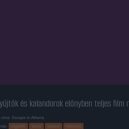
űjtők és kalandorok előnyben
teljes film
i címe: Escape to Athena
riák:
vígjáték
akció
kaland
háborús