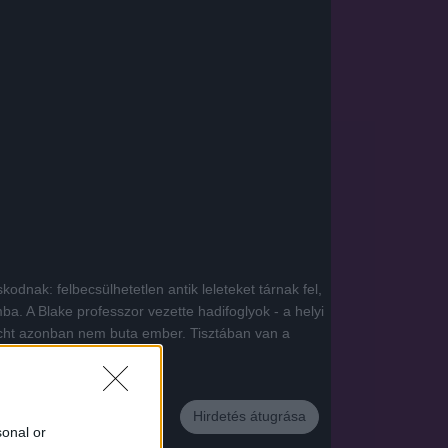
odnak: felbecsülhetetlen antik leleteket tárnak fel,
. A Blake professzor vezette hadifoglyok - a helyi
Hecht azonban nem buta ember. Tisztában van a
Hirdetés átugrása
App
sonal or