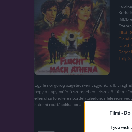
Publiká
Korhat
IMDB é
Szerep
Elliott
Claudi
David 
Roger 
Telly S
Egy festői görög szigetecskén vagyunk, a II. világhá
hogy a nagy műértő szerepében tetszelgő Führer "mű
ellenállás főnöke és bordélytulajdonos felesége véd
katonai realitásokkal és azt is megszimatolja, hogy v
Filmi -
Do 
If you wish 