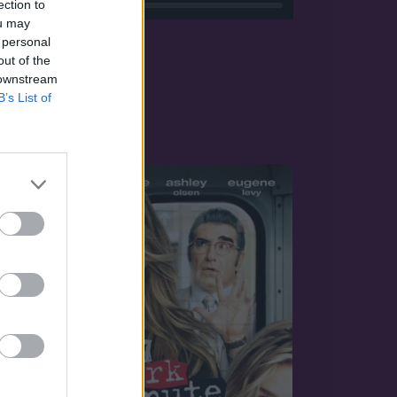
ection to
ou may
 personal
out of the
 downstream
B’s List of