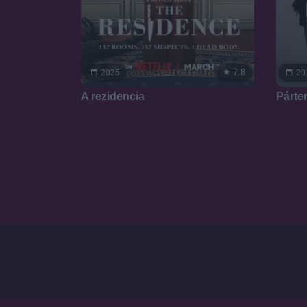
7.8
2025
20
A rezidencia
Párte