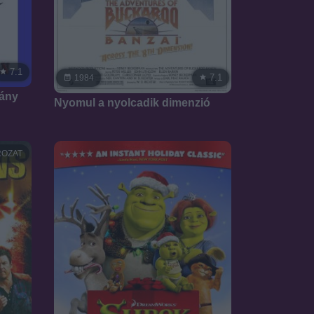
7.1
7.1
1984
vány
Nyomul a nyolcadik dimenzió
OZAT