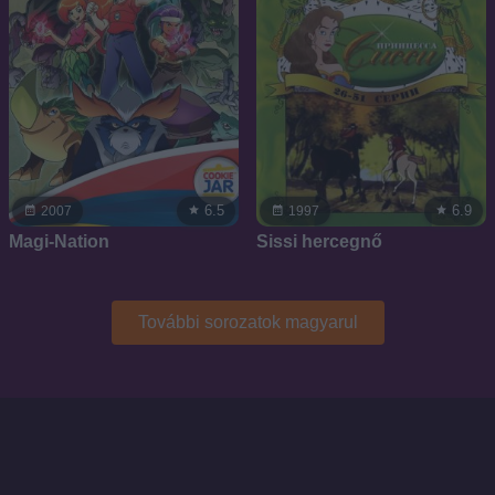
6.5
6.9
2007
1997
Magi-Nation
Sissi hercegnő
További sorozatok magyarul