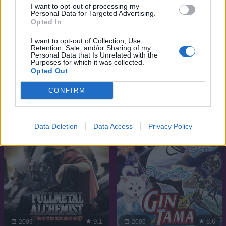
I want to opt-out of processing my
Personal Data for Targeted Advertising.
Opted In
I want to opt-out of Collection, Use,
6.8
5.1
2024
2017
Retention, Sale, and/or Sharing of my
Personal Data that Is Unrelated with the
Gekai Elise
18if
Purposes for which it was collected.
Opted Out
SOROZAT
SOROZAT
CONFIRM
Data Deletion
Data Access
Privacy Policy
9.1
8.6
2009
2005