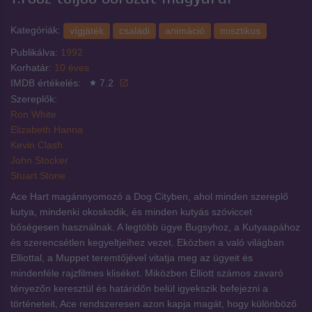
Kategóriák:
vígjáték
családi
animáció
misztikus
Publikálva:
1992
Korhatár:
10 éves
IMDB értékelés:
7.2
Szereplők:
Ron White
Elizabeth Hanna
Kevin Clash
John Stocker
Stuart Stone
Ace Hart magánnyomozó a Dog Cityben, ahol minden szereplő
kutya, mindenki okoskodik, és minden kutyás szóviccet
bőségesen használnak. A legtöbb ügye Bugsyhoz, a Kutyaapához
és szerencsétlen kegyeltjeihez vezet. Eközben a való világban
Elliottal, a Muppet teremtőjével vitatja meg az ügyeit és
mindenféle rajzfilmes kliséket. Miközben Elliott számos zavaró
tényezőn keresztül és határidőn belül igyekszik befejezni a
történeteit, Ace rendszeresen azon kapja magát, hogy különböző