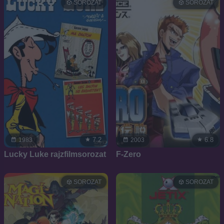
SOROZAT
SOROZAT
7.2
6.8
1983
2003
Lucky Luke rajzfilmsorozat
F-Zero
SOROZAT
SOROZAT