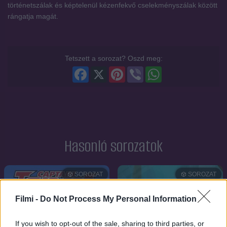
történetszálak és képtelenül kézenfekvő cselekményszálak között
rángatja magát.
Tetszett a sorozat? Oszd meg:
Facebook
X
Pinterest
Viber
WhatsApp
Hasonló sorozatok
SOROZAT
SOROZAT
Filmi -
Do Not Process My Personal Information
If you wish to opt-out of the sale, sharing to third parties, or