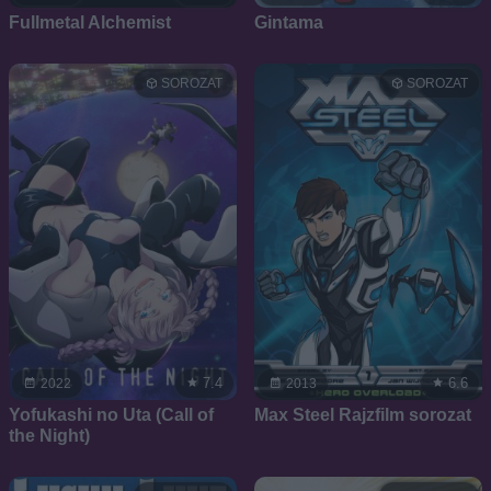
Fullmetal Alchemist
Gintama
SOROZAT
SOROZAT
7.4
6.6
2022
2013
Yofukashi no Uta (Call of
Max Steel Rajzfilm sorozat
the Night)