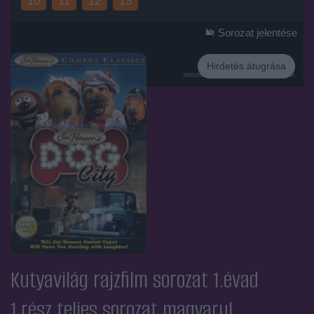
10
11
12
13
Sorozat jelentése
Hirdetés átugrása
Hirdetés
Kutyavilág rajzfilm sorozat 1.évad
1.rész
teljes sorozat magyarul