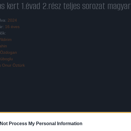
os kert 1.évad 2.rész
teljes sorozat magyar
lva:
2024
ár:
16 éves
lők:
ildirim
ahin
 Özdogan
yüboglu
 Onur Öztürk
 Személyes válságok és családi zűrzavarok közepette harcol a felügyelet
Not Process My Personal Information