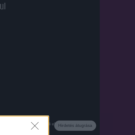
ul
i jogért a fiú anyja, Nazli ellen.
Hirdetés átugrása