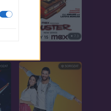
7.3
7.3
2025
Duster
OZAT
SOROZAT