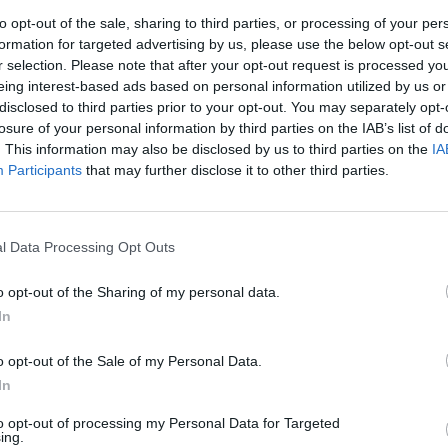
to opt-out of the sale, sharing to third parties, or processing of your per
Facebook
X
Pinterest
Viber
What
formation for targeted advertising by us, please use the below opt-out s
Tetszett a sorozat? Oszd meg:
r selection. Please note that after your opt-out request is processed y
eing interest-based ads based on personal information utilized by us or
disclosed to third parties prior to your opt-out. You may separately opt-
losure of your personal information by third parties on the IAB’s list of
. This information may also be disclosed by us to third parties on the
IA
Participants
that may further disclose it to other third parties.
Hasonló sorozatok
l Data Processing Opt Outs
SOROZAT
SOR
o opt-out of the Sharing of my personal data.
In
o opt-out of the Sale of my Personal Data.
In
to opt-out of processing my Personal Data for Targeted
ing.