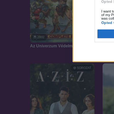
Opted 
I want t
of my P
was col
Opted 
7.5
2002
20
Az Univerzum Védelmezői
Karad
SOROZAT