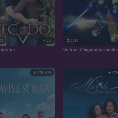
6.9
09
2016
n bűnöm
Voltron: A legendás védel
SOROZAT
SOR