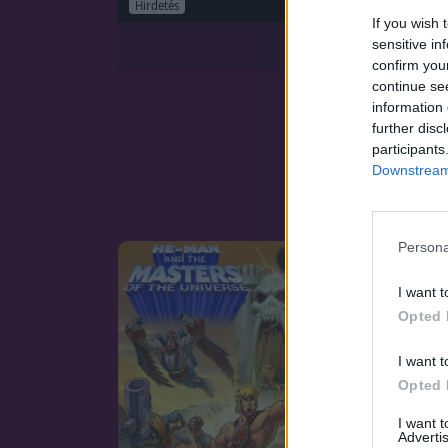
Hirdetés
If you wish 
sensitive in
confirm you
continue se
information 
further disc
participants
Downstream 
Persona
SOROZAT
I want t
Opted 
I want t
Opted 
I want 
Advertis