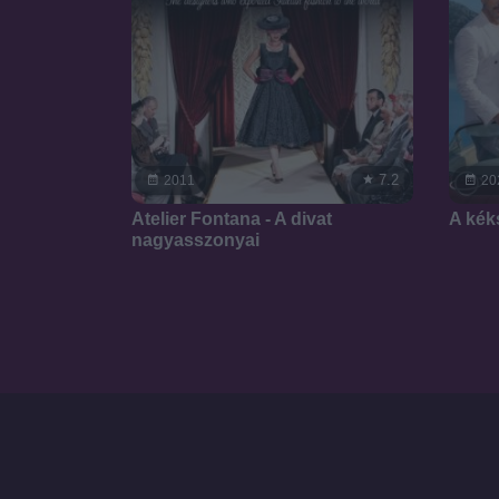
7.2
2011
20
Atelier Fontana - A divat
A kék
nagyasszonyai