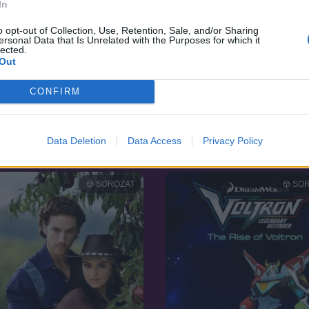
In
o opt-out of Collection, Use, Retention, Sale, and/or Sharing
ersonal Data that Is Unrelated with the Purposes for which it
lected.
Out
CONFIRM
5.5
10
2009
aglar
Kihalásra felkészülni!
Data Deletion
Data Access
Privacy Policy
SOROZAT
SOR