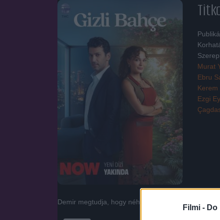
Titk
Publiká
Korhat
Szerep
Murat Y
Ebru S
Kerem
Ezgi E
Çagdas
Demir megtudja, hogy néhai bátyja fiút hagyott hátra.
Filmi -
Do 