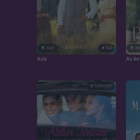
6.2
2021
20
Aziz
Az é
SOROZAT