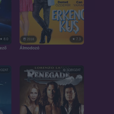
8.0
7.3
2018
mező
Álmodozó
OZAT
SOROZAT