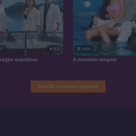
5.0
23
2009
ségbe száműzve
A szerelem tengere
További sorozatok magyarul