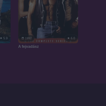
5.9
6.0
1992
A fejvadász