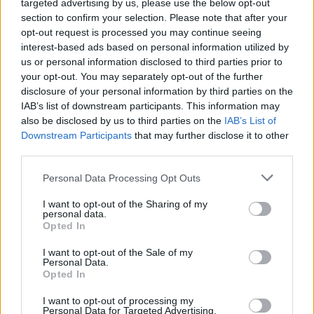
targeted advertising by us, please use the below opt-out
Scooby-Doo és a
Alsógatyás Kapitány
section to confirm your selection. Please note that after your
Cyberhajsza
opt-out request is processed you may continue seeing
interest-based ads based on personal information utilized by
us or personal information disclosed to third parties prior to
your opt-out. You may separately opt-out of the further
disclosure of your personal information by third parties on the
IAB’s list of downstream participants. This information may
also be disclosed by us to third parties on the
IAB’s List of
Downstream Participants
that may further disclose it to other
third parties.
Personal Data Processing Opt Outs
I want to opt-out of the Sharing of my
personal data.
Opted In
I want to opt-out of the Sale of my
7.0
1997
Personal Data.
6.1
2017
Timon és Pumba nyaralni
Opted In
megy
My Little Pony - A film
I want to opt-out of processing my
Personal Data for Targeted Advertising.