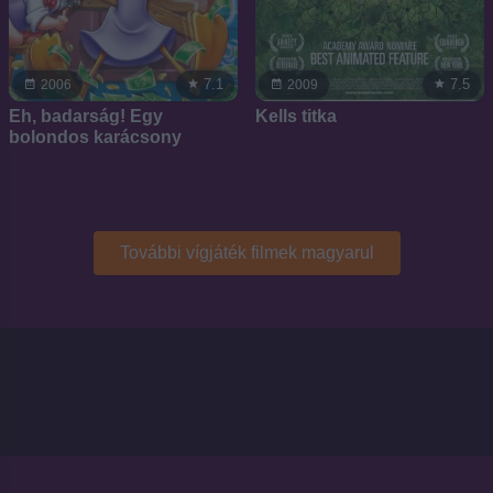
7.1
7.5
2006
2009
Eh, badarság! Egy
Kells titka
bolondos karácsony
További vígjáték filmek magyarul