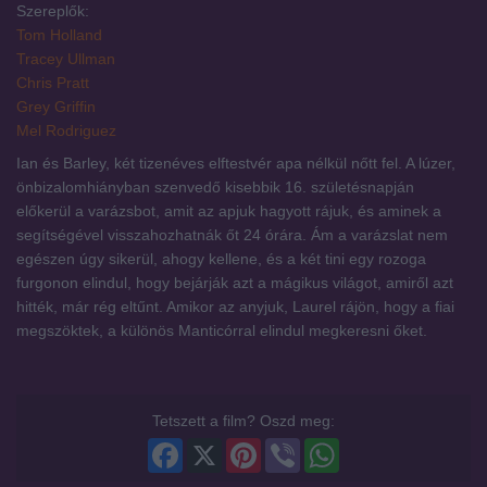
Szereplők:
Tom Holland
Tracey Ullman
Chris Pratt
Grey Griffin
Mel Rodriguez
Ian és Barley, két tizenéves elftestvér apa nélkül nőtt fel. A lúzer,
önbizalomhiányban szenvedő kisebbik 16. születésnapján
előkerül a varázsbot, amit az apjuk hagyott rájuk, és aminek a
segítségével visszahozhatnák őt 24 órára. Ám a varázslat nem
egészen úgy sikerül, ahogy kellene, és a két tini egy rozoga
furgonon elindul, hogy bejárják azt a mágikus világot, amiről azt
hitték, már rég eltűnt. Amikor az anyjuk, Laurel rájön, hogy a fiai
megszöktek, a különös Manticórral elindul megkeresni őket.
Tetszett a film? Oszd meg:
Facebook
X
Pinterest
Viber
WhatsApp