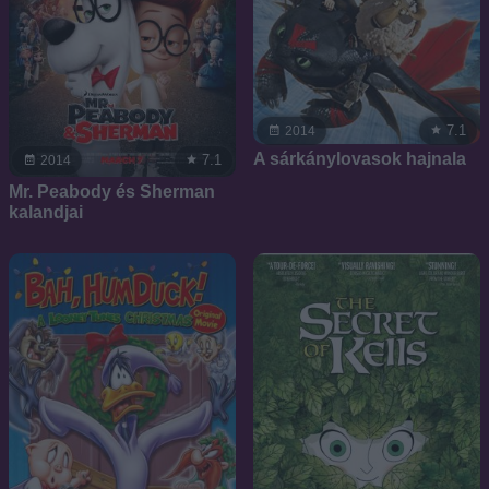
7.1
2014
A sárkánylovasok hajnala
7.1
2014
Mr. Peabody és Sherman
kalandjai