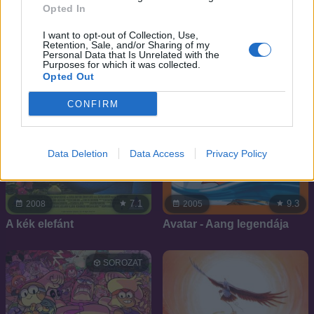
Opted In
SOROZAT
I want to opt-out of Collection, Use,
Retention, Sale, and/or Sharing of my
Personal Data that Is Unrelated with the
Purposes for which it was collected.
Opted Out
CONFIRM
Data Deletion
Data Access
Privacy Policy
7.1
9.3
2008
2005
A kék elefánt
Avatar - Aang legendája
SOROZAT