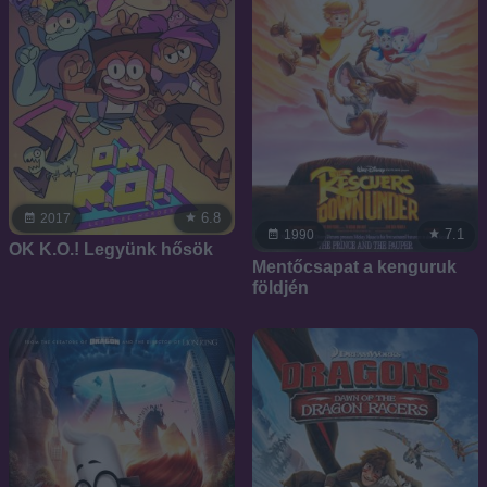
6.8
2017
7.1
1990
OK K.O.! Legyünk hősök
Mentőcsapat a kenguruk
földjén