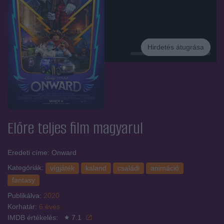
Hirdetés átugrása
Hirdetés
Előre
teljes film magyarul
Eredeti címe: Onward
Kategóriák:
vígjáték
kaland
családi
animáció
fantasy
Publikálva:
2020
Korhatár:
6 éves
IMDB értékelés:
7.1