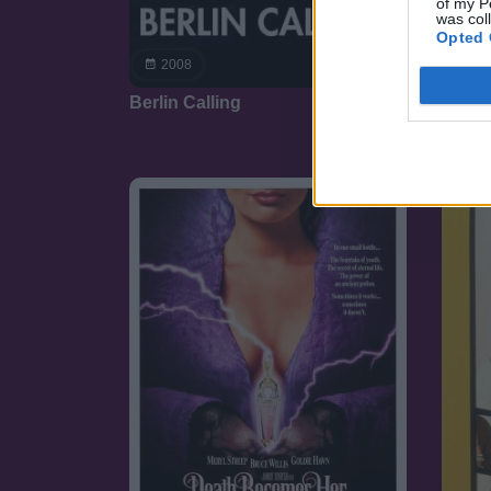
of my P
was col
Opted 
7.2
2008
20
Berlin Calling
A Mad