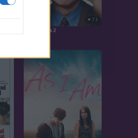
7.3
7.1
1995
Az örömapa 2