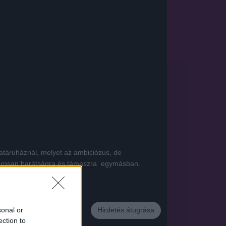
vatáruháznál, melyet az ambiciózus, de
arosan barátságra és támaszra  egymásban.
App
sonal or
Hirdetés átugrása
ection to