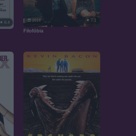
7.1
2019
6.4
Filofóbia