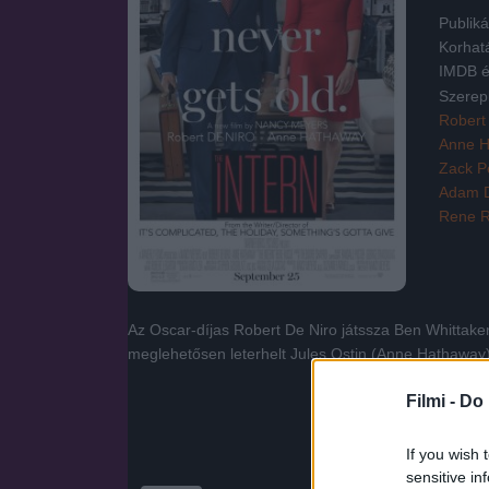
Publiká
Korhat
IMDB é
Szerep
Robert
Anne 
Zack P
Adam 
Rene 
Az Oscar-díjas Robert De Niro játssza Ben Whittaker
meglehetősen leterhelt Jules Ostin (Anne Hathaway
Filmi -
Do 
If you wish 
sensitive in