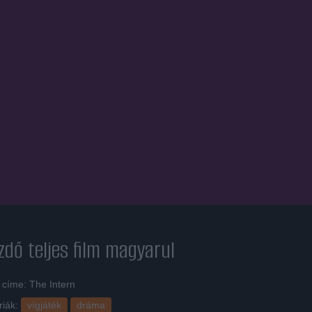
zdő
teljes film magyarul
 címe: The Intern
riák:
vígjáték
dráma