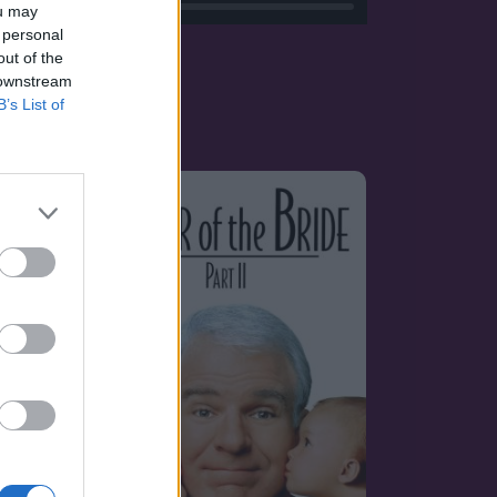
ou may
 personal
out of the
 downstream
B’s List of