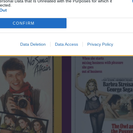
ersonal Data that Is Unrelated with the Purposes for which it
lected.
Out
7.5
08
1970
CONFIRM
agaszkár pingvinjei
Waterloo
Data Deletion
Data Access
Privacy Policy