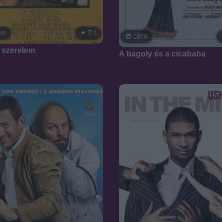
7.1
84
1970
 szerelem
A bagoly és a cicababa