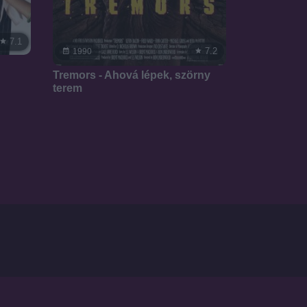
7.1
7.2
1990
Tremors - Ahová lépek, szörny
terem