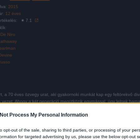
lva:
2015
ár:
12 éves
rtékelés:
7.1
lők:
 De Niro
Hathaway
earlman
Devine
Russo
t, a 70 éves özvegy urat, aki gyakornoki munkát kap egy feltörekvő di
) vezet. Ahogy a két generáció megütközik egymással, úgy lelnek ham
Not Process My Personal Information
Facebook
X
Pinterest
Viber
Whats
Tetszett a film? Oszd meg:
to opt-out of the sale, sharing to third parties, or processing of your per
formation for targeted advertising by us, please use the below opt-out s