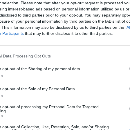
r selection. Please note that after your opt-out request is processed y
eing interest-based ads based on personal information utilized by us or
disclosed to third parties prior to your opt-out. You may separately opt-
losure of your personal information by third parties on the IAB’s list of
Hasonló teljes filmek magyarul
. This information may also be disclosed by us to third parties on the
IA
Participants
that may further disclose it to other third parties.
SOROZAT
l Data Processing Opt Outs
o opt-out of the Sharing of my personal data.
In
o opt-out of the Sale of my Personal Data.
In
to opt-out of processing my Personal Data for Targeted
ing.
In
o opt-out of Collection, Use, Retention, Sale, and/or Sharing