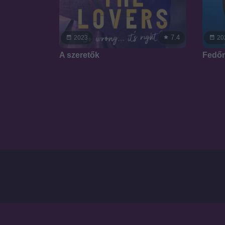
7.4
2023
20
A szeretők
Fedőn