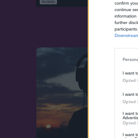
Hirdetés
confirm you
continue se
information 
further disc
participants
Downstream 
Persona
I want t
Opted 
I want t
Opted 
I want 
Advertis
Opted 
I want t