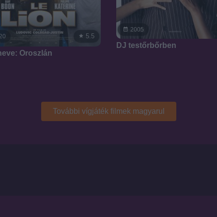
2005
5.5
20
DJ testőrbőrben
eve: Oroszlán
További vígjáték filmek magyarul