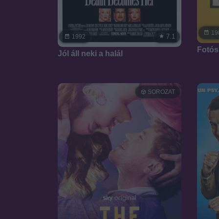
19
7.1
1992
Fotós
Jól áll neki a halál
SOROZAT