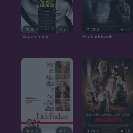
4.7
7.1
2012
2012
Szabadúszók
Napos oldal
6.6
7.1
2010
2010