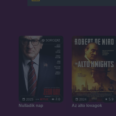
SOROZAT
7.0
5.9
2025
2024
Nulladik nap
Az alto lovagok