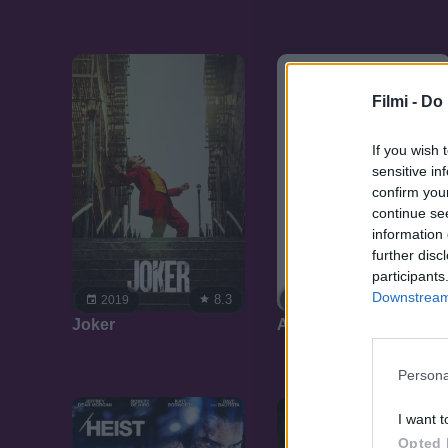
Filmi -
Do 
If you wish 
sensitive in
confirm you
continue se
information 
further disc
participants
Downstream 
8.3
5.8
2019
2016
Joker
A komikus
Persona
I want t
Opted 