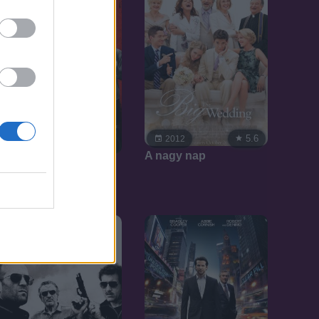
5.6
2012
6.3
2013
A nagy nap
Vérmesék