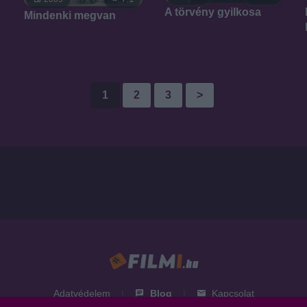
A törvény gyilkosa
Mindenki megvan
1
2
3
>
Adatvédelem
|
Blog
|
Kapcsolat