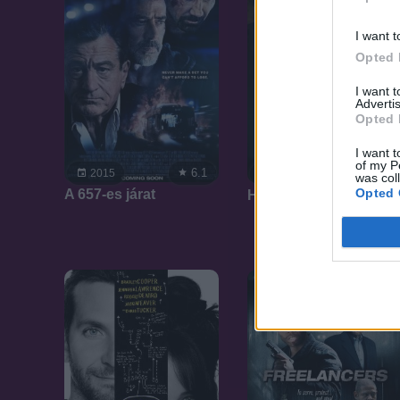
I want t
Opted 
I want 
Advertis
Opted 
I want t
of my P
6.1
7.1
2015
2014
was col
Opted 
A 657-es járat
Halálos csomag