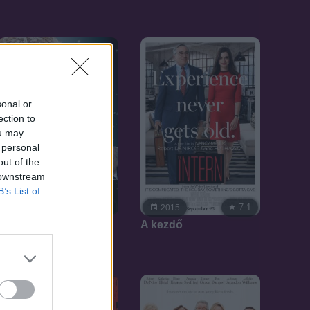
sonal or
ection to
ou may
 personal
out of the
 downstream
B’s List of
6.6
7.1
2015
2015
Joy
A kezdő