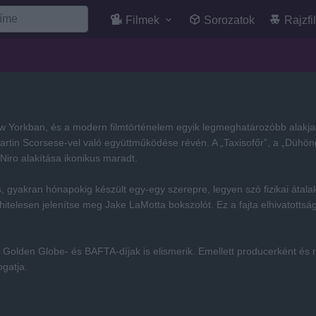
Filmek
Sorozatok
Rajzfi
w Yorkban, és a modern filmtörténelem egyik legmeghatározóbb alakja.
Martin Scorsese-vel való együttműködése révén. A „Taxisofőr”, a „Dühö
iro alakítása ikonikus maradt.
, gyakran hónapokig készült egy-egy szerepre, legyen szó fizikai átala
gy hitelesen jelenítse meg Jake LaMotta bokszolót. Ez a fajta elhivato
Golden Globe- és BAFTA-díjak is elismerik. Emellett producerként és re
ogatja.