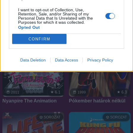
I want to opt-out of Collection, Use,
SOROZAT
SOROZAT
Retention, Sale, and/or Sharing of my
Personal Data that Is Unrelated with the
Purposes for which it was collected.
Opted Out
CONFIRM
Data Deletion
Data Access
Privacy Policy
6.1
6.3
2011
1999
Nyanpire The Animation
Pókember határok nélkül
SOROZAT
SOROZAT