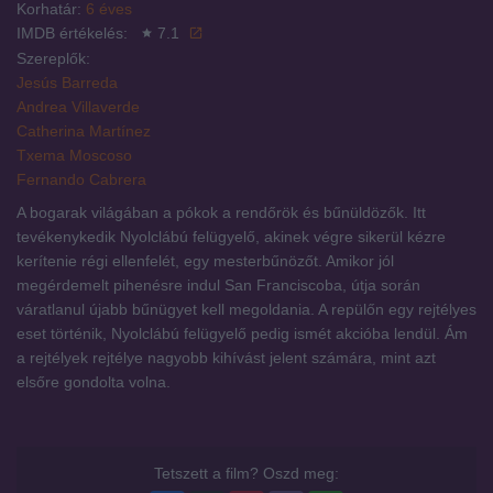
Korhatár:
6 éves
IMDB értékelés:
7.1
Szereplők:
Jesús Barreda
Andrea Villaverde
Catherina Martínez
Txema Moscoso
Fernando Cabrera
A bogarak világában a pókok a rendőrök és bűnüldözők. Itt
tevékenykedik Nyolclábú felügyelő, akinek végre sikerül kézre
kerítenie régi ellenfelét, egy mesterbűnözőt. Amikor jól
megérdemelt pihenésre indul San Franciscoba, útja során
váratlanul újabb bűnügyet kell megoldania. A repülőn egy rejtélyes
eset történik, Nyolclábú felügyelő pedig ismét akcióba lendül. Ám
a rejtélyek rejtélye nagyobb kihívást jelent számára, mint azt
elsőre gondolta volna.
Tetszett a film? Oszd meg: