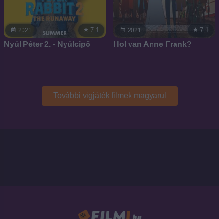
7.1
7.1
2021
2021
Nyúl Péter 2. - Nyúlcipő
Hol van Anne Frank?
További vígjáték filmek magyarul