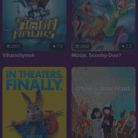
7.0
7.3
2007
2002
Viharsólymok
Mizújs, Scooby-Doo?