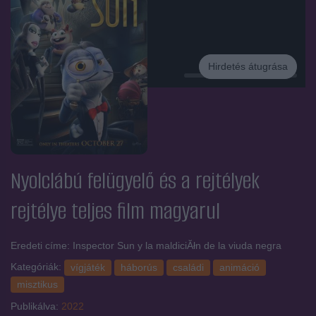
Hirdetés átugrása
Hirdetés
Nyolclábú felügyelő és a rejtélyek
rejtélye
teljes film magyarul
Eredeti címe: Inspector Sun y la maldiciĂłn de la viuda negra
Kategóriák:
vígjáték
háborús
családi
animáció
misztikus
Publikálva:
2022