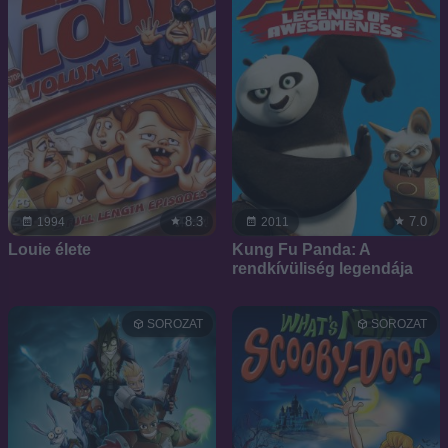
8.3
7.0
1994
2011
Louie élete
Kung Fu Panda: A
rendkívüliség legendája
SOROZAT
SOROZAT