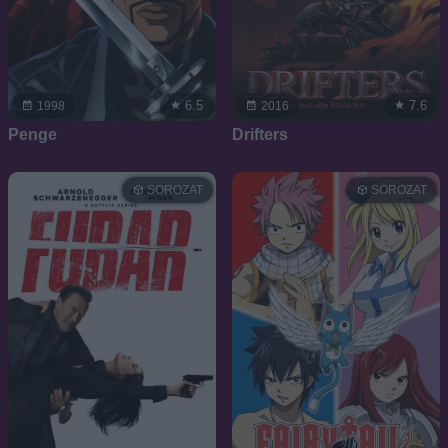
6.5
7.6
1998
2016
Penge
Drifters
SOROZAT
SOROZAT