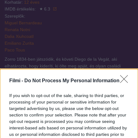
Korhatár:
12 éves
IMDB értékelés:
6.3
Szereplők:
Miguel Bernardeau
Renata Notni
Dalia Xiuhcoatl
Emiliano Zurita
Paco Tous
Zorro 1834-ben játszódik, és követi Diego de la Vegát, aki
elhatározta, hogy kideríti, ki ölte meg apját, és olyan családi
titkokat fedez fel, amelyek örökre megváltoztatják a sorsát.
Filmi -
Do Not Process My Personal Information
If you wish to opt-out of the sale, sharing to third parties, or
Tetszett a sorozat? Oszd meg:
processing of your personal or sensitive information for
Facebook
X
Pinterest
Viber
WhatsApp
targeted advertising by us, please use the below opt-out
section to confirm your selection. Please note that after your
opt-out request is processed you may continue seeing
interest-based ads based on personal information utilized by
us or personal information disclosed to third parties prior to