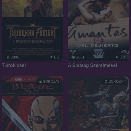
6.9
8.0
2005
2001
Török csel
A Sivatag Szerelmesei
SOROZAT
SOROZAT