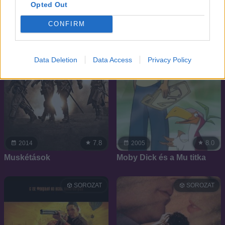
Opted Out
SOROZAT
SOROZAT
CONFIRM
Data Deletion
Data Access
Privacy Policy
7.8
8.0
2014
2005
Muskétások
Moby Dick és a Mu titka
SOROZAT
SOROZAT