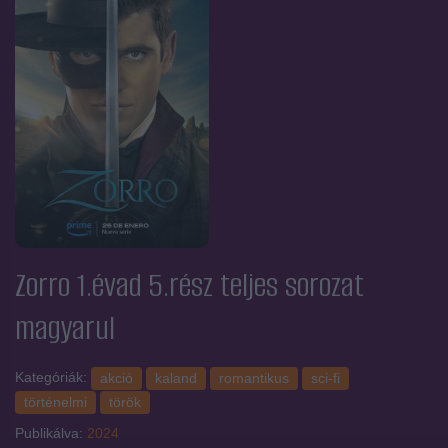
Zorro 1.évad 5.rész
teljes sorozat
magyarul
Kategóriák:
akció
kaland
romantikus
sci-fi
történelmi
török
Publikálva:
2024