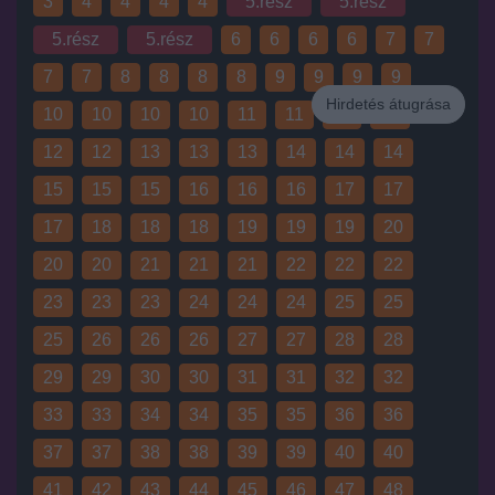
3
4
4
4
4
5.rész
5.rész
5.rész
5.rész
6
6
6
6
7
7
7
7
8
8
8
8
9
9
9
9
Hirdetés átugrása
10
10
10
10
11
11
11
12
Hirdetés
12
12
13
13
13
14
14
14
15
15
15
16
16
16
17
17
17
18
18
18
19
19
19
20
20
20
21
21
21
22
22
22
23
23
23
24
24
24
25
25
25
26
26
26
27
27
28
28
29
29
30
30
31
31
32
32
33
33
34
34
35
35
36
36
37
37
38
38
39
39
40
40
41
42
43
44
45
46
47
48