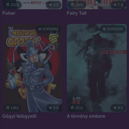
6.5
7.9
2023
2009
Fubar
Fairy Tail
SOROZAT
SOROZAT
6.8
8.6
1983
2010
Gógyi felügyelő
A törvény embere