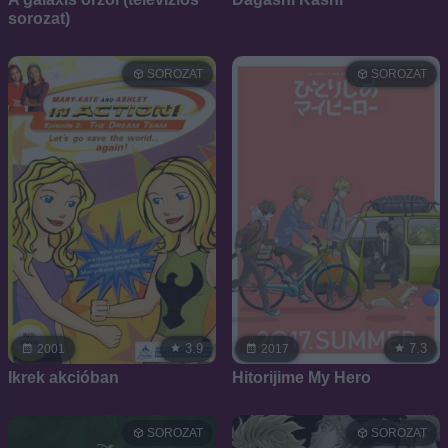
sorozat)
SOROZAT
SOROZAT
3.9
7.3
2001
2017
Ikrek akcióban
Hitorijime My Hero
SOROZAT
SOROZAT