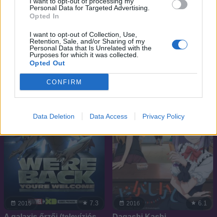
I want to opt-out of processing my
Personal Data for Targeted Advertising.
Opted In
5.9
7.9
2016
2000
I want to opt-out of Collection, Use,
Retention, Sale, and/or Sharing of my
Schwarzesmarken
InuYasha
Personal Data that Is Unrelated with the
Purposes for which it was collected.
Opted Out
SOROZAT
SOROZAT
CONFIRM
Data Deletion
Data Access
Privacy Policy
7.3
6.1
2015
2016
A galaxis őrzői (televíziós
Dagashi Kashi