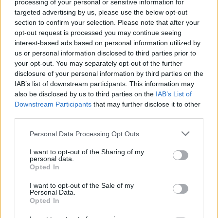
processing of your personal or sensitive information for
targeted advertising by us, please use the below opt-out
section to confirm your selection. Please note that after your
opt-out request is processed you may continue seeing
interest-based ads based on personal information utilized by
us or personal information disclosed to third parties prior to
your opt-out. You may separately opt-out of the further
7.4
6.8
disclosure of your personal information by third parties on the
2004
2011
IAB’s list of downstream participants. This information may
The Batman
X-men (anime)
also be disclosed by us to third parties on the
IAB’s List of
Downstream Participants
that may further disclose it to other
third parties.
SOROZAT
SOROZAT
Personal Data Processing Opt Outs
I want to opt-out of the Sharing of my
personal data.
Opted In
I want to opt-out of the Sale of my
Personal Data.
Opted In