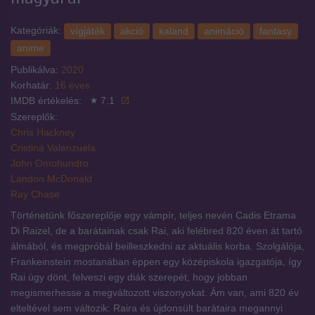
Kategóriák:
vígjáték
akció
kaland
animáció
fantasy
anime
Publikálva:
2020
Korhatár:
16 éves
IMDB értékelés:
7.1
Szereplők:
Chris Hackney
Cristina Valenzuela
John Omohundro
Landon McDonald
Ray Chase
Történetünk főszereplője egy vámpír, teljes nevén Cadis Etrama
Di Raizel, de a barátainak csak Rai, aki felébred 820 éven át tartó
álmából, és megpróbál beilleszkedni az aktuális korba. Szolgálója,
Frankeinstein mostanában éppen egy középiskola igazgatója, így
Rai úgy dönt, felveszi egy diák szerepét, hogy jobban
megismerhesse a megváltozott viszonyokat. Ám van, ami 820 év
elteltével sem változik: Raira és újdonsült barátaira megannyi