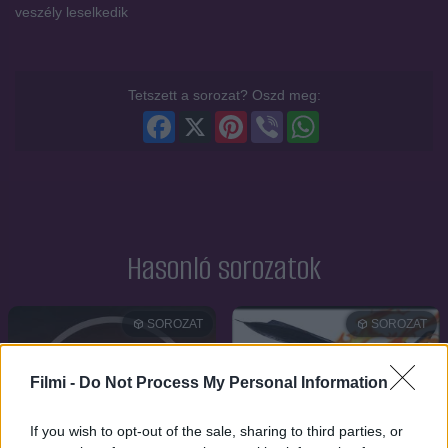
veszély leselkedik
Tetszett a sorozat? Oszd meg:
Facebook
X
Pinterest
Viber
WhatsApp
Hasonló sorozatok
SOROZAT
SOROZAT
Filmi -
Do Not Process My Personal Information
If you wish to opt-out of the sale, sharing to third parties, or