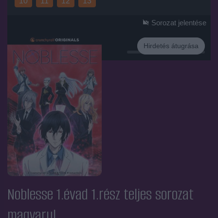
10
11
12
13
Sorozat jelentése
Hirdetés átugrása
Hirdetés
Noblesse 1.évad 1.rész
teljes sorozat
magyarul