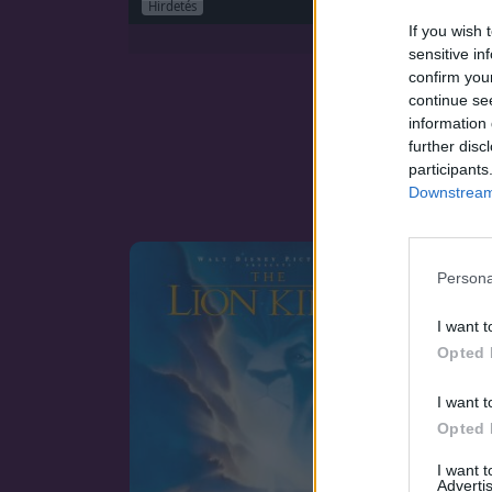
Hirdetés
If you wish 
sensitive in
confirm you
continue se
information 
further disc
participants
Downstream 
Persona
I want t
Opted 
I want t
Opted 
I want 
Advertis