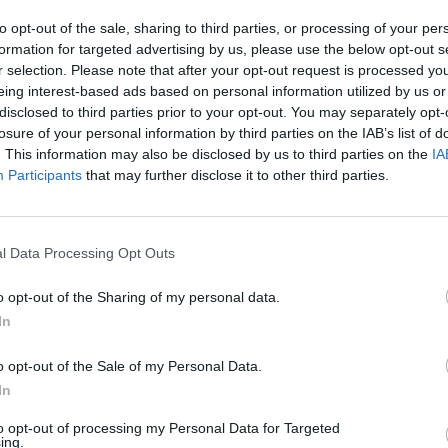
Facebook
X
Pinterest
Viber
Whats
Tetszett a film? Oszd meg:
to opt-out of the sale, sharing to third parties, or processing of your per
formation for targeted advertising by us, please use the below opt-out s
r selection. Please note that after your opt-out request is processed y
eing interest-based ads based on personal information utilized by us or
disclosed to third parties prior to your opt-out. You may separately opt-
losure of your personal information by third parties on the IAB’s list of
Hasonló teljes filmek magyarul
. This information may also be disclosed by us to third parties on the
IA
Participants
that may further disclose it to other third parties.
SOROZAT
l Data Processing Opt Outs
o opt-out of the Sharing of my personal data.
In
o opt-out of the Sale of my Personal Data.
In
to opt-out of processing my Personal Data for Targeted
ing.