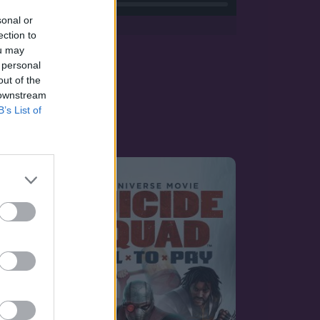
App
sonal or
ection to
ou may
 personal
out of the
 downstream
B’s List of