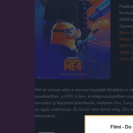
Publiká
Korhat
IMDB é
Szerep
Steve C
Pierre 
Will Fer
Sofía 
Chris 
Hét év szünet után a sorozat legújabb filmjében a 
kavalkádban, a GRU 4-ben. A világviszonylatban cs
sorozata új fejezettel jelentkezik, melyben Gru, Luc
az apját szekírozza. És ha ez nem lenne elég, Gru ú
kényszerül…
Filmi -
Do 