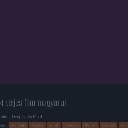
 4
teljes film magyarul
i címe: Despicable Me 4
riák:
vígjáték
kaland
sci-fi
bűnügyi
thriller
családi
ani