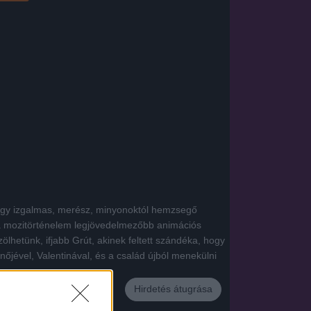
r egy izgalmas, merész, minyonoktól hemzsegő
 a mozitörténelem legjövedelmezőbb animációs
ölhetünk, ifjabb Grút, akinek feltett szándéka, hogy
őjével, Valentinával, és a család újból menekülni
Hirdetés átugrása