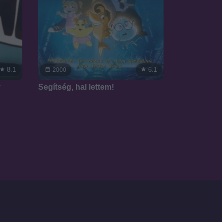
8.1
6.1
2000
y
Segítség, hal lettem!