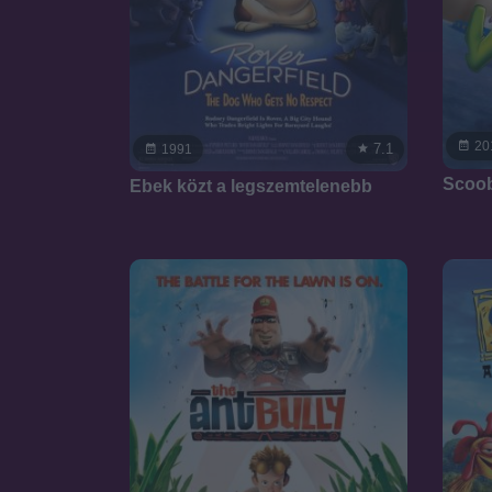
20
7.1
1991
Scoob
Ebek közt a legszemtelenebb