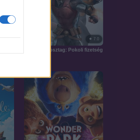
7.1
7.0
2018
Öngyilkos osztag: Pokoli fizetség