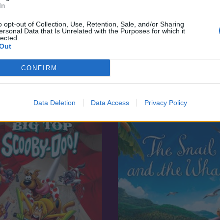
In
o opt-out of Collection, Use, Retention, Sale, and/or Sharing
ersonal Data that Is Unrelated with the Purposes for which it
lected.
Out
8.6
01
2022
CONFIRM
dence a rejtélyes kisváros
Ikarosz
Data Deletion
Data Access
Privacy Policy