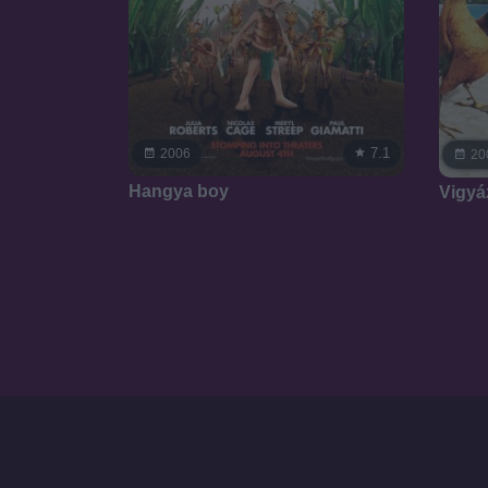
7.1
2006
20
Hangya boy
Vigyáz