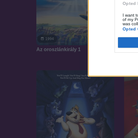
Opted 
I want t
of my P
was col
Opted 
7.1
20
1994
Provi
Az oroszlánkirály 1