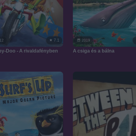
7.1
12
2019
y-Doo - A rivaldafényben
A csiga és a bálna