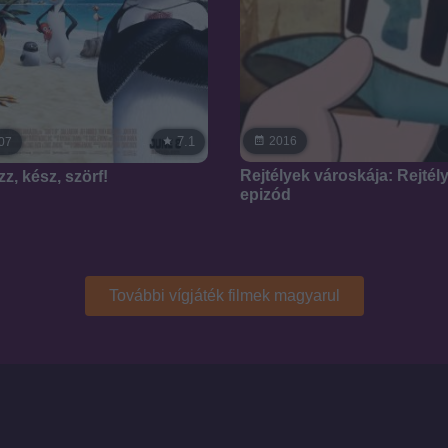
7.1
2016
07
Rejtélyek városkája: Rejtél
z, kész, szörf!
epizód
További vígjáték filmek magyarul