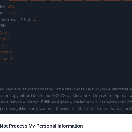
lva:
2024
ár:
12 éves
rtékelés:
6.2
lők:
arell
Coffin
rell
Vergara
Renaud
világ kedvenc szupergonoszból lett Anti Gonosz Liga ügynöke visszaté
aknem egymilliárd dollárt hozó 2022-es Minyonok: Gru színre lép után
y és a lányok – Margo, Edith és Agnes – mellett egy új családtagot üdvöz
j ellenségekkel kerül szembe, Maxime Le Mallal, és femme fatale barátn
Not Process My Personal Information