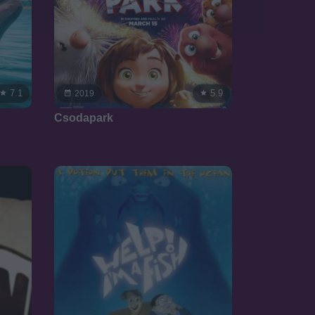
7.1
5.9
2019
Csodapark