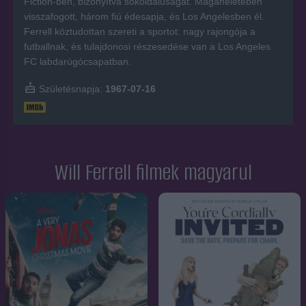
Fiction-ben, bizonyítva sokoldalúságát. Magánéletében
visszafogott, három fiú édesapja, és Los Angelesben él.
Ferrell köztudottan szereti a sportot: nagy rajongója a
futballnak, és tulajdonosi részesedése van a Los Angeles
FC labdarúgócsapatban.
Születésnapja:
1967-07-16
Will Ferrell filmek magyarul