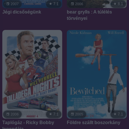
7.1
8.1
2007
2006
Jégi dicsőségünk
bear grylls : A túlélés
törvényei
7.1
7.1
2006
2005
Taplógáz - Ricky Bobby
Földre szállt boszorkány
legendája