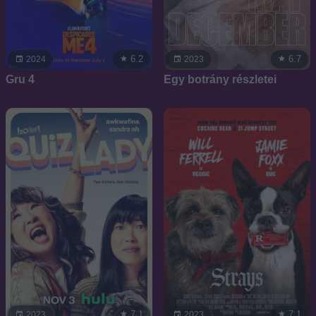
6.2
6.7
2024
2023
Gru 4
Egy botrány részletei
7.1
7.1
2023
2023