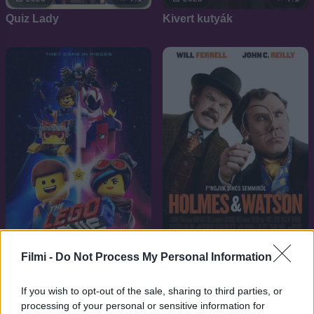
Quiz Lady
Kivert kutyák
3.9
2018
7.1
2019
Filmi -
Do Not Process My Personal Information
Holmes és Watson
A Lego kaland 2.
If you wish to opt-out of the sale, sharing to third parties, or
processing of your personal or sensitive information for