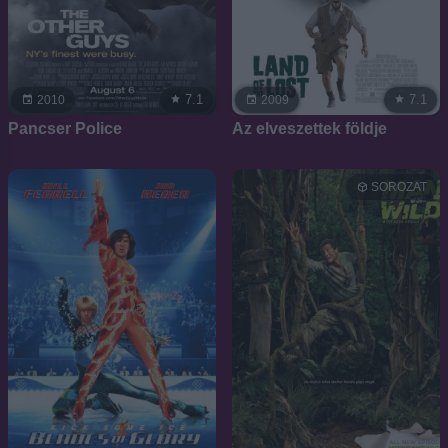
7.1
7.1
2010
2009
Pancser Police
Az elveszettek földje
SOROZAT