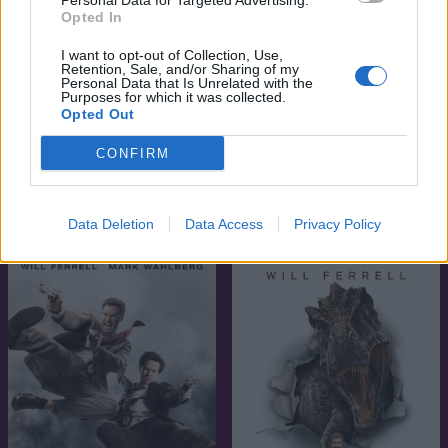
Personal Data for Targeted Advertising.
Opted In
I want to opt-out of Collection, Use,
Retention, Sale, and/or Sharing of my
Personal Data that Is Unrelated with the
Purposes for which it was collected.
Opted Out
CONFIRM
6.0
7.1
2015
2014
Keményítőkúra
Lego Kaland
Data Deletion
Data Access
Privacy Policy