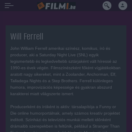
Will Ferrell
John William Ferrell amerikai színész, komikus, író és
producer, aki a Saturday Night Live (SNL) egyik
legismertebb és legkedveltebb sztárjaként vált híressé az
1990-es évek végén. Filmszínészként főként vígjátékokban
aratott nagy sikereket, mint a Zoolander, Anchorman, Elf,
Talladega Nights és a Step Brothers. Ferrell különleges
humora, improvizációs képessége és gyakran abszurd
karakterei miatt világszerte ismert.
Producerként és íróként is aktív: társalapítója a Funny or
Die online humorportálnak, amely számos kreatív projektet
indított. Színházi és televíziós munkái mellett időnként
drámaibb szerepekben is feltűnik, például a Stranger Than