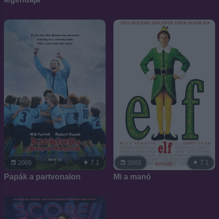
7.1
7.1
2005
2003
Papák a partvonalon
Mi a manó