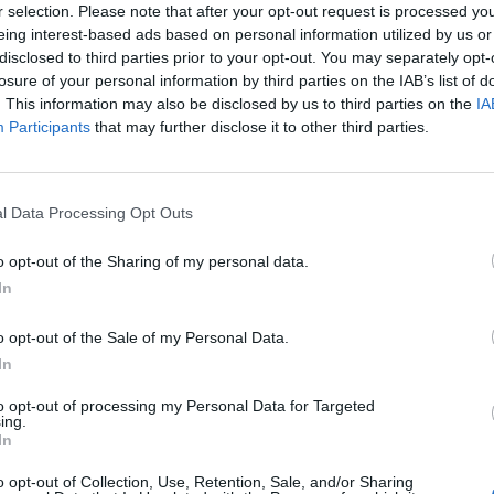
r selection. Please note that after your opt-out request is processed y
eing interest-based ads based on personal information utilized by us or
disclosed to third parties prior to your opt-out. You may separately opt-
losure of your personal information by third parties on the IAB’s list of
Hasonló teljes filmek magyarul
. This information may also be disclosed by us to third parties on the
IA
Participants
that may further disclose it to other third parties.
SOR
l Data Processing Opt Outs
o opt-out of the Sharing of my personal data.
In
o opt-out of the Sale of my Personal Data.
In
to opt-out of processing my Personal Data for Targeted
ing.
In
o opt-out of Collection, Use, Retention, Sale, and/or Sharing