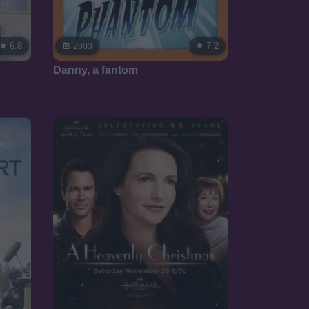
6.8
7.2
2003
Danny, a fantom