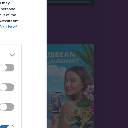
ou may
 personal
out of the
 downstream
B’s List of
OZAT