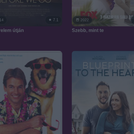
7.1
14
2022
relem útján
Szebb, mint te