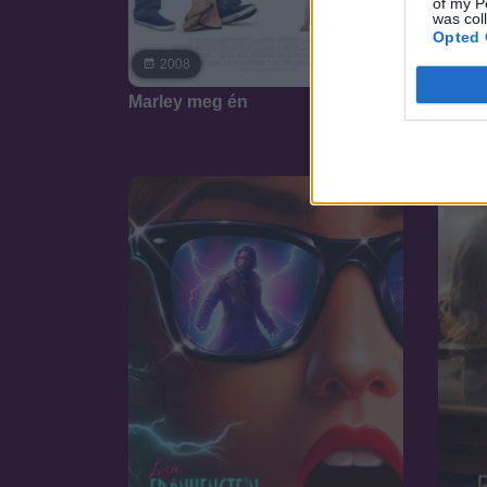
of my P
was col
19
Opted 
A bos
7.1
2008
Marley meg én