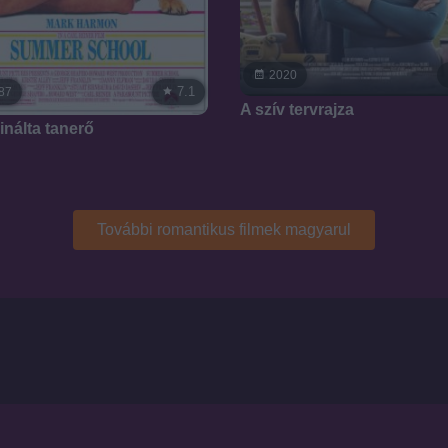
2020
7.1
87
A szív tervrajza
inálta tanerő
További romantikus filmek magyarul