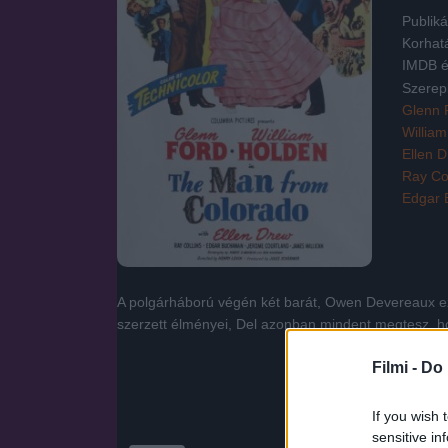
Publiká
Korhat
IMDB é
Szerep
Glenn 
Willia
Ellen 
Ray Col
Edgar 
A polgárháború végén két barát, Owen Devereaux ez
szerzett élményei, Del azonban mindent megtesz, h
Filmi -
Do 
If you wish 
sensitive in