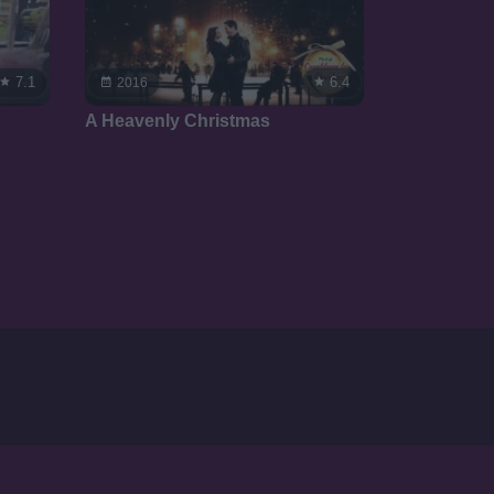
7.1
6.4
2016
A Heavenly Christmas