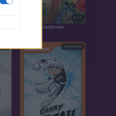
6.2
7.1
2022
Mozgalmas karibi nyár
OZAT
SOROZAT