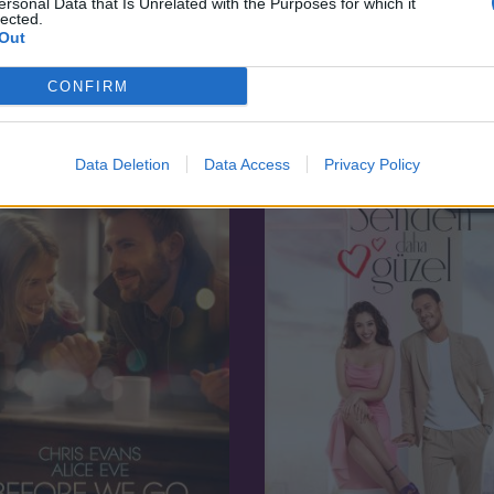
ersonal Data that Is Unrelated with the Purposes for which it
lected.
6.2
87
Out
zorkányos Ben Wagner
2018
CONFIRM
Piknik a Függő-sziklánál
Data Deletion
Data Access
Privacy Policy
SOR