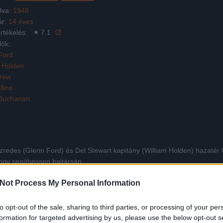
lva:
1948
ár:
14 éves
rtékelés:
7.1
lők:
Ford
m Holden
Drew
lins
Buchanan
redes (Glenn Ford) és Del Stewart kapitány (William Holden) hazatér
ogy segíthessen bajtársán.
Not Process My Personal Information
Facebook
X
Pinterest
Viber
Whats
Tetszett a film? Oszd meg:
to opt-out of the sale, sharing to third parties, or processing of your per
formation for targeted advertising by us, please use the below opt-out s