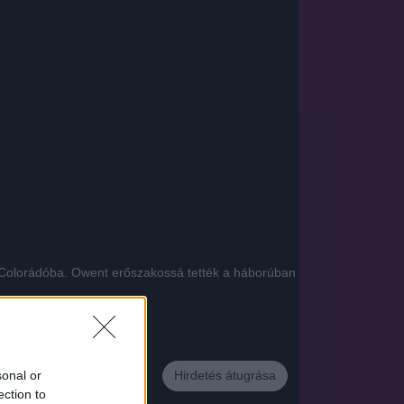
 Colorádóba. Owent erőszakossá tették a háborúban
App
sonal or
Hirdetés átugrása
ection to