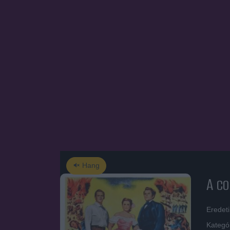
Hang
A co
Eredet
Kategó