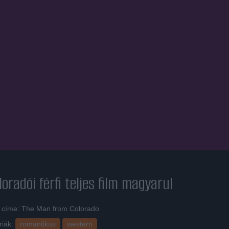
loradói férfi
teljes film magyarul
i címe: The Man from Colorado
riák:
romantikus
western