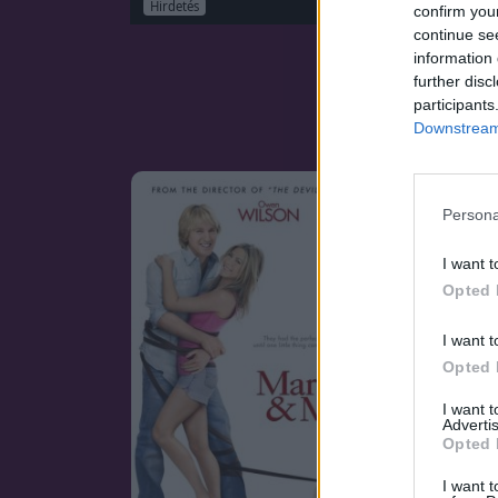
Hirdetés
confirm you
continue se
information 
further disc
participants
Downstream 
Persona
I want t
Opted 
I want t
Opted 
I want 
Advertis
Opted 
I want t