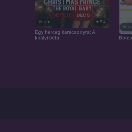
5.4
2019
19
Egy herceg karácsonyra: A
Botcs
királyi bébi