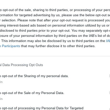
Földre. Csak nem abba a testbe, amelyben eddig élt, hanem Jane-ébe. A s
to opt-out of the sale, sharing to third parties, or processing of your per
formation for targeted advertising by us, please use the below opt-out s
r selection. Please note that after your opt-out request is processed y
eing interest-based ads based on personal information utilized by us or
disclosed to third parties prior to your opt-out. You may separately opt-
Facebook
X
Pinterest
Viber
What
Tetszett a sorozat? Oszd meg:
losure of your personal information by third parties on the IAB’s list of
. This information may also be disclosed by us to third parties on the
IA
Participants
that may further disclose it to other third parties.
Hasonló sorozatok
l Data Processing Opt Outs
o opt-out of the Sharing of my personal data.
In
SOROZAT
SOR
o opt-out of the Sale of my Personal Data.
In
to opt-out of processing my Personal Data for Targeted