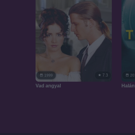
7.3
1999
20
Vad angyal
Halán