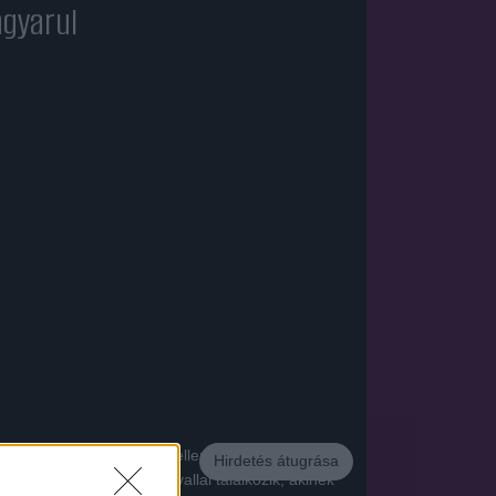
agyarul
 jár. Jane ennek a teljes ellentéte, kövér és
Hirdetés átugrása
ág bejáratánál egy angyallal találkozik, akinek