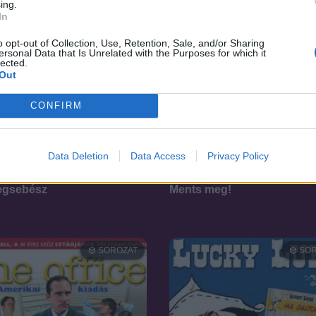
ing.
In
o opt-out of Collection, Use, Retention, Sale, and/or Sharing
ersonal Data that Is Unrelated with the Purposes for which it
lected.
Out
CONFIRM
Data Deletion
Data Access
Privacy Policy
7.1
11
2004
egsebész
Ments meg!
SOROZAT
SOR