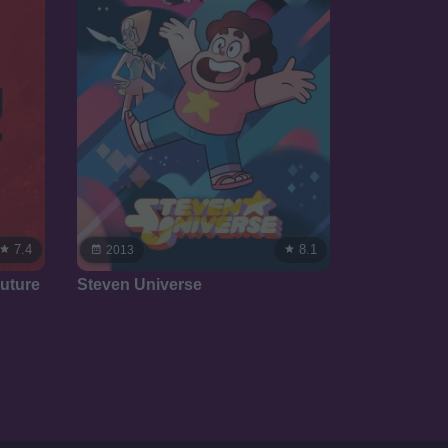
7.4
8.1
2013
Future
Steven Universe