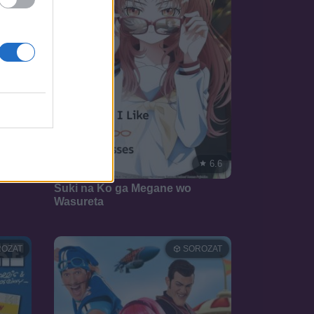
8.3
6.6
2023
Suki na Ko ga Megane wo
Wasureta
OZAT
SOROZAT