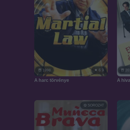
6.9
1998
20
A harc törvénye
A hiva
SOROZAT