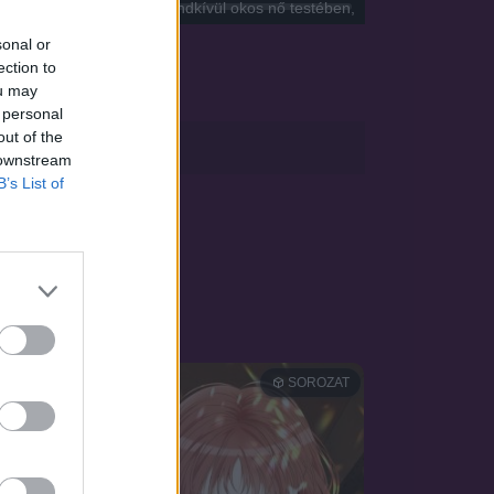
zőke lány lelke így egy rendkívül okos nő testében,
sonal or
ection to
ou may
 personal
out of the
sApp
 downstream
B’s List of
OZAT
SOROZAT