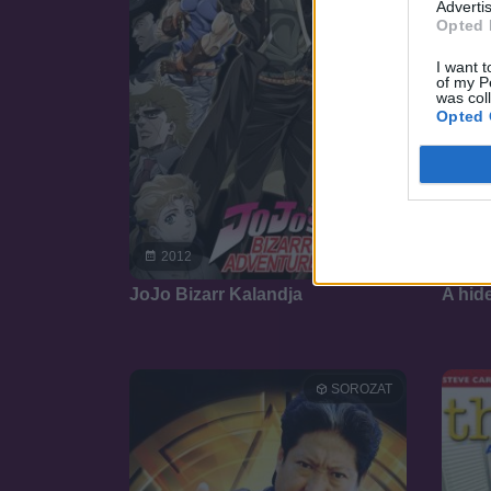
Advertis
Opted 
I want t
of my P
was col
Opted 
2012
20
JoJo Bizarr Kalandja
A hid
SOROZAT