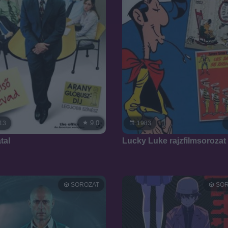
9.0
13
1983
tal
Lucky Luke rajzfilmsorozat
SOROZAT
SOR