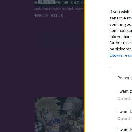
Hirdetés
eltereli a figyelmét, s ezt kihasználva visszajut a 
hatalmas kavarodást okoz...
If you wish 
évad 6/ rész 78.
sensitive in
confirm you
continue se
information 
further disc
participants
Downstream 
Persona
I want t
Opted 
SOROZAT
I want t
Opted 
I want 