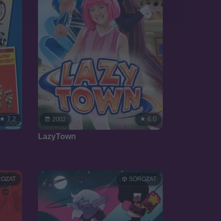
7.2
6.0
2002
LazyTown
OZAT
SOROZAT