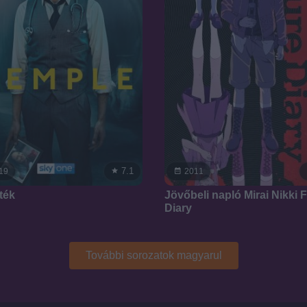
7.1
19
2011
ték
Jövőbeli napló Mirai Nikki 
Diary
További sorozatok magyarul