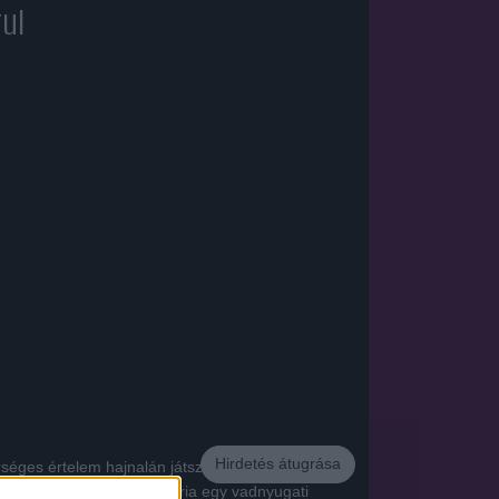
ul
Hirdetés átugrása
rséges értelem hajnalán játszódik, és a bűnbeesés
ása. A tíz részből álló széria egy vadnyugati