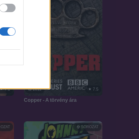
7.1
7.5
2012
Copper - A törvény ára
OZAT
SOROZAT