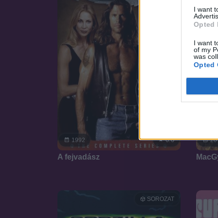
I want 
Advertis
Opted 
I want t
of my P
was col
Opted 
6.0
1992
20
A fejvadász
MacGy
SOROZAT