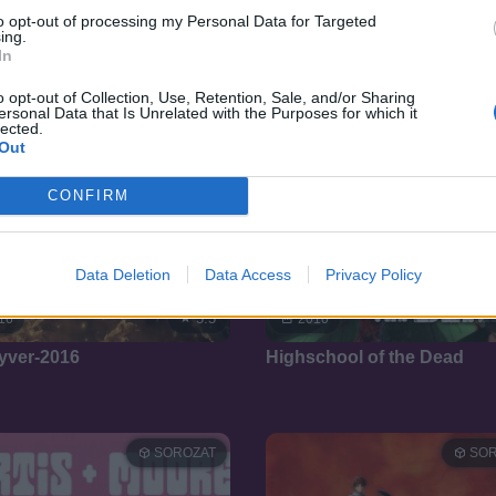
to opt-out of processing my Personal Data for Targeted
ing.
In
o opt-out of Collection, Use, Retention, Sale, and/or Sharing
ersonal Data that Is Unrelated with the Purposes for which it
lected.
Out
CONFIRM
Data Deletion
Data Access
Privacy Policy
5.5
16
2010
ver-2016
Highschool of the Dead
SOROZAT
SOR