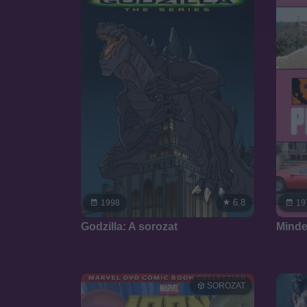
6.8
1998
19
Godzilla: A sorozat
Minde
SOROZAT