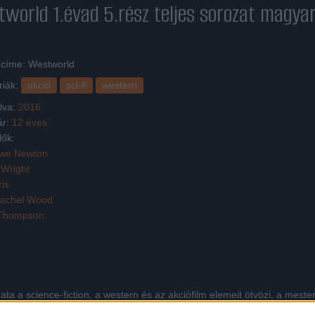
world 1.évad 5.rész
teljes sorozat magyar
 címe: Westworld
riák:
akció
sci-fi
western
lva:
2016
ár:
12 éves
lők:
we Newton
 Wright
is
achel Wood
 Thompson
 a science-fiction, a western és az akciófilm elemeit ötvözi, a meste
kultikus fantasztikus filmjének, a Feltámad a vadnyugatnak az újragondol