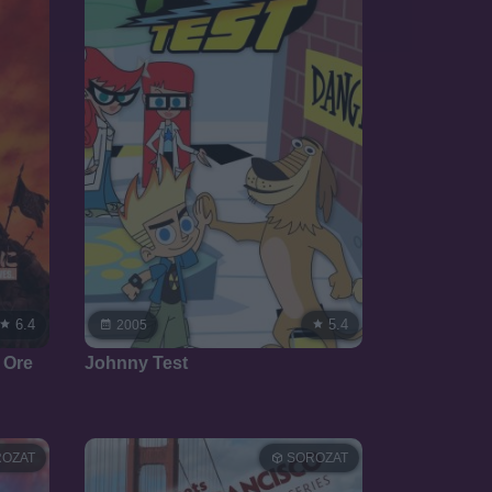
6.4
5.4
2005
 Ore
Johnny Test
OZAT
SOROZAT