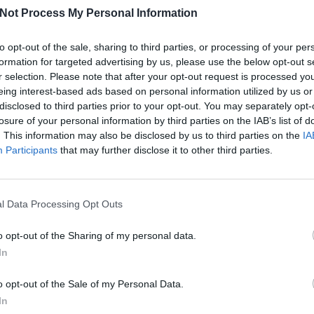
tebb vágyaikat is kiélhetik android ellenfeleiken. Egy végzetes hiba kö
Not Process My Personal Information
zata a science-fiction, a western és az akciófilm elemeit ötvözi, a m
to opt-out of the sale, sharing to third parties, or processing of your per
 Crichton kultikus fantasztikus filmjének, a Feltámad a vadnyugatnak az
formation for targeted advertising by us, please use the below opt-out s
k a legsötétebb vágyaikat is kiélhetik android ellenfeleiken. Egy végze
r selection. Please note that after your opt-out request is processed y
eing interest-based ads based on personal information utilized by us or
disclosed to third parties prior to your opt-out. You may separately opt-
losure of your personal information by third parties on the IAB’s list of
Facebook
X
Pinterest
Viber
What
Tetszett a sorozat? Oszd meg:
. This information may also be disclosed by us to third parties on the
IA
Participants
that may further disclose it to other third parties.
l Data Processing Opt Outs
Hasonló sorozatok
o opt-out of the Sharing of my personal data.
In
SOROZAT
SOR
o opt-out of the Sale of my Personal Data.
In