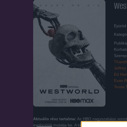
West
Epizód
Kategó
Publiká
Korhat
Szerep
Thandi
Jeffrey
Ed Harr
Evan R
Tessa
Aktuális rész tartalma:
Az HBO nagyszabású sorozata
evolúcióját mutatja be. A történet Michael Crichton 