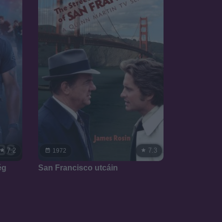
7.2
7.3
1972
ég
San Francisco utcáin