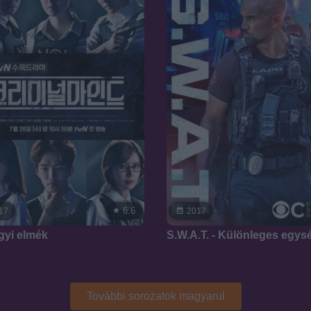
6.6
17
2017
yi elmék
S.W.A.T. - Különleges egys
További sorozatok magyarul