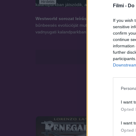
Hirdetés
kalandparkban játszódik, ahol a látogatók a legsöté
Filmi -
Do 
Westworld sorozat leírása:
Az HBO nagyszabású soro
If you wish 
bűnbeesés evolúcióját mutatja be. A történet Michael
sensitive in
vadnyugati kalandparkban játszódik, ahol a látogató
confirm you
continue se
information 
further disc
participants
Downstream 
Persona
I want t
Opted 
SOROZAT
I want t
Opted 