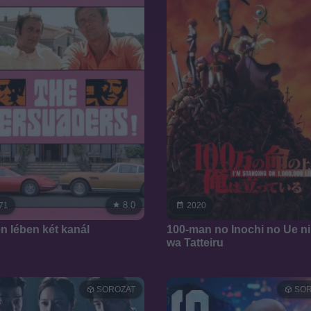
8.0
71
2020
n lében két kanál
100-man no Inochi no Ue ni
wa Tatteiru
SOROZAT
SOR