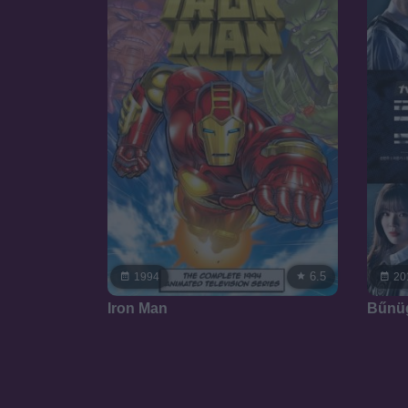
6.5
1994
20
Iron Man
Bűnüg