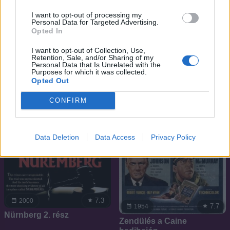
5.7
1979
7.0
2011
I want to opt-out of processing my
Műgyűjtők és kalandorok
Personal Data for Targeted Advertising.
Csodálatos Század -
Opted In
előnyben
Szulejmán
I want to opt-out of Collection, Use,
Retention, Sale, and/or Sharing of my
Personal Data that Is Unrelated with the
Purposes for which it was collected.
Opted Out
CONFIRM
Data Deletion
Data Access
Privacy Policy
7.3
2000
7.7
1954
Nürnberg 2. rész
Zendülés a Caine