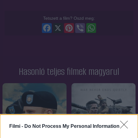
Tetszett a film? Oszd meg:
Facebook
X
Pinterest
Viber
WhatsApp
Hasonló teljes filmek magyarul
Filmi -
Do Not Process My Personal Information