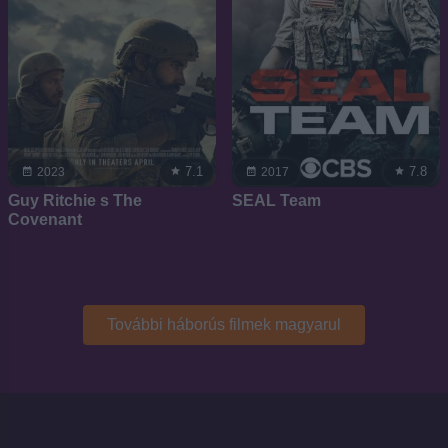
7.1
7.8
2023
2017
Guy Ritchie s The
SEAL Team
Covenant
További háborús filmek magyarul