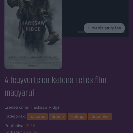
Hirdetés átugrása
Hirdetés
A fegyvertelen katona
teljes film
magyarul
Eredeti címe: Hacksaw Ridge
Kategóriák:
háborús
dráma
életrajz
történelmi
Publikálva:
2016
Korhatár:
18 éves