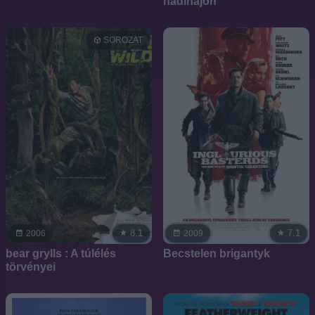
hadihajón
SOROZAT
8.1
7.1
2006
2009
bear grylls : A túlélés
Becstelen brigantyk
törvényei