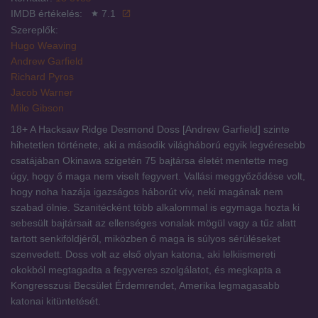
IMDB értékelés:
7.1
Szereplők:
Hugo Weaving
Andrew Garfield
Richard Pyros
Jacob Warner
Milo Gibson
18+ A Hacksaw Ridge Desmond Doss [Andrew Garfield] szinte
hihetetlen története, aki a második világháború egyik legvéresebb
csatájában Okinawa szigetén 75 bajtársa életét mentette meg
úgy, hogy ő maga nem viselt fegyvert. Vallási meggyőződése volt,
hogy noha hazája igazságos háborút vív, neki magának nem
szabad ölnie. Szanitécként több alkalommal is egymaga hozta ki
sebesült bajtársait az ellenséges vonalak mögül vagy a tűz alatt
tartott senkiföldjéről, miközben ő maga is súlyos sérüléseket
szenvedett. Doss volt az első olyan katona, aki lelkiismereti
okokból megtagadta a fegyveres szolgálatot, és megkapta a
Kongresszusi Becsület Érdemrendet, Amerika legmagasabb
katonai kitüntetését.