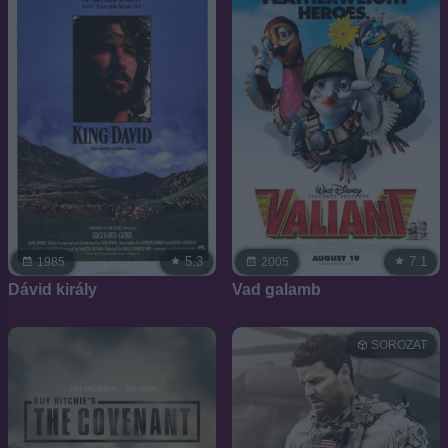
5.3
7.1
1985
2005
Dávid király
Vad galamb
SOROZAT