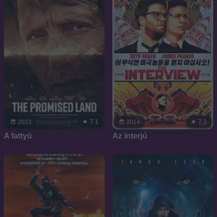
7.1
7.1
2023
2014
A fattyú
Az interjú