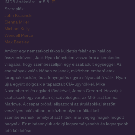
IMDB értékelés:
5.8
Szereplők:
John Krasinski
Sienna Miller
Michael Kelly
Wendell Pierce
Max Beesley
Amikor egy nemzetközi titkos küldetés feltár egy halálos
összeesküvést, Jack Ryan kénytelen visszatérni a kémkedés
világába, hogy szembeszálljon egy elszabadult egységgel. Az
események valós időben zajlanak, miközben emberéletek
forognak kockán, és a fenyegetés egyre súlyosabbá válik. Ryan
újra együtt dolgozik a tapasztalt CIA-ügynökkel, Mike
Novemberrel és egykori főnökével, James Greerrel. Hozzájuk
csatlakozik egy váratlan új szövetséges, az MI6-tiszt Emma
Marlowe. A csapat próbál eligazodni az árulásokkal átszőtt,
veszélyes hálózatban, miközben olyan múlttal kell
szembenézniük, amelyről azt hitték, már végleg maguk mögött
hagyták. Ez mindannyiuk eddigi legszemélyesebb és legnagyobb
tétű küldetése.