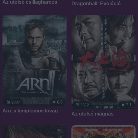
Az utolsó csillagharcos
Dragonball: Evolúció
6.6
2007
7.1
2012
Arn, a templomos lovag
Az utolsó mágnás