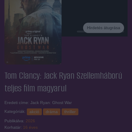
Hirdetés átugrása
Hirdetés
Tom Clancy: Jack Ryan Szellemháború
teljes film magyarul
Eredeti címe: Jack Ryan: Ghost War
Kategóriák:
akció
dráma
thriller
Publikálva:
2026
Korhatár:
16 éves