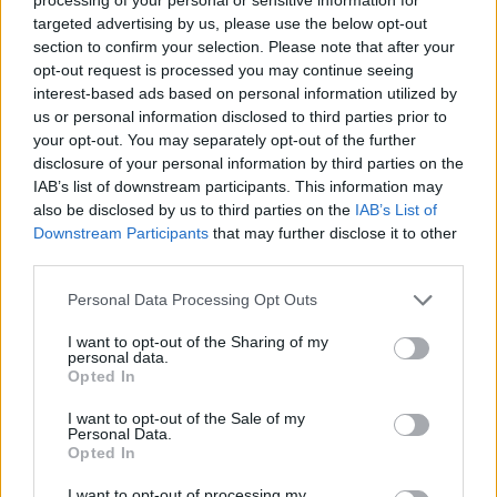
targeted advertising by us, please use the below opt-out
section to confirm your selection. Please note that after your
opt-out request is processed you may continue seeing
interest-based ads based on personal information utilized by
us or personal information disclosed to third parties prior to
7.1
6.1
2008
2023
your opt-out. You may separately opt-out of the further
disclosure of your personal information by third parties on the
Utazás a Föld
Batman: A végzet
IAB’s list of downstream participants. This information may
középpontjába
Gothambe érkezik
also be disclosed by us to third parties on the
IAB’s List of
Downstream Participants
that may further disclose it to other
third parties.
Personal Data Processing Opt Outs
I want to opt-out of the Sharing of my
personal data.
Opted In
I want to opt-out of the Sale of my
Personal Data.
Opted In
I want to opt-out of processing my