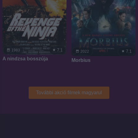
7.1
1983
7.1
2022
A nindzsa bosszúja
Morbius
További akció filmek magyarul