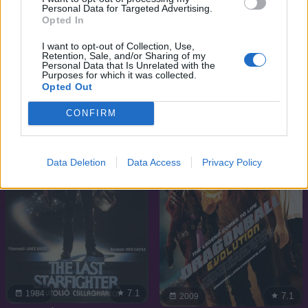
Personal Data for Targeted Advertising.
Opted In
6.2
2025
7.1
1986
I want to opt-out of Collection, Use,
Retention, Sale, and/or Sharing of my
Az Istenek felemelkedése II.
A kék villám
Personal Data that Is Unrelated with the
– Démoni erő
Purposes for which it was collected.
Opted Out
CONFIRM
Data Deletion
Data Access
Privacy Policy
7.1
1984
7.1
2009