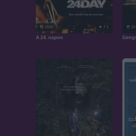
7.1
2004
20
A 24. napon
Gengs