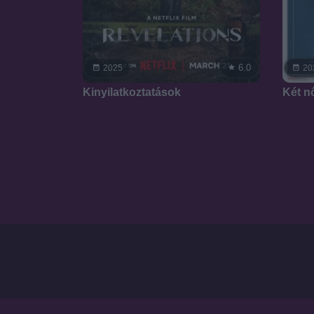
6.0
2025
20
Kinyilatkoztatások
Két n