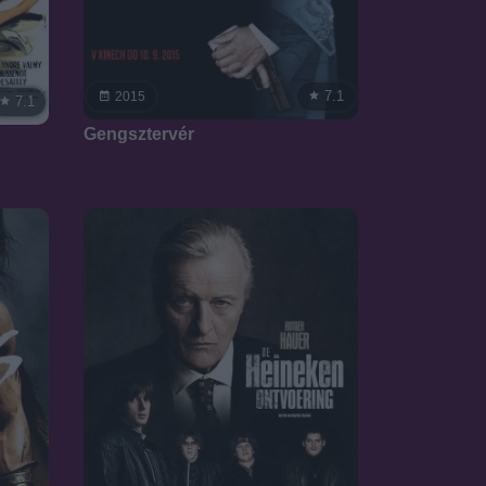
7.1
2015
7.1
Gengsztervér