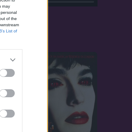
ection to
ou may
 personal
out of the
 downstream
B’s List of
OZAT