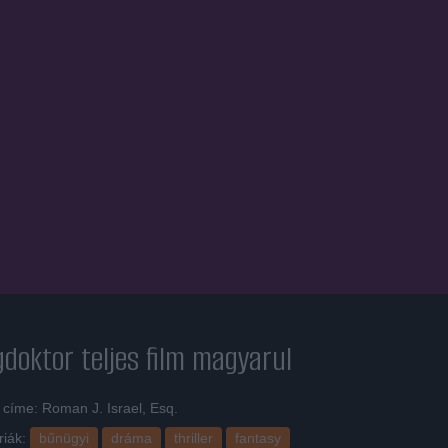
gdoktor
teljes film magyarul
 címe: Roman J. Israel, Esq.
riák:
bűnügyi
dráma
thriller
fantasy