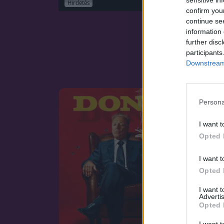
sensitive in
Hirdetés
confirm you
continue se
information 
further disc
participants
Downstream 
Persona
I want t
Opted 
I want t
Opted 
I want 
Advertis
Opted 