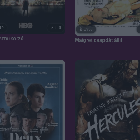
8.6
10
1958
zterkorzó
Maigret csapdát állít