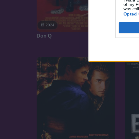
I want t
of my P
was col
Opted 
7.1
2024
20
Don Q
A Kirá