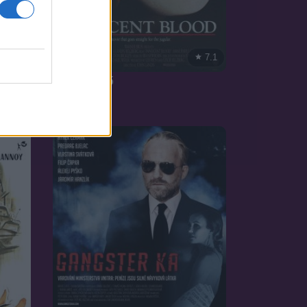
7.7
7.1
1992
Harapós nő