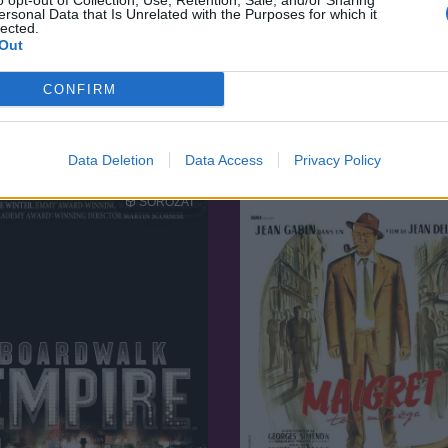
o opt-out of Collection, Use, Retention, Sale, and/or Sharing
ersonal Data that Is Unrelated with the Purposes for which it
lected.
Out
7.9
22
2019
CONFIRM
ly
Doom Patrol
Data Deletion
Data Access
Privacy Policy
SOROZAT