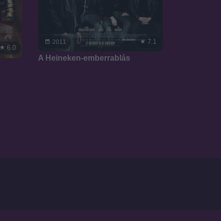
7.1
2011
6.0
A Heineken-emberrablás