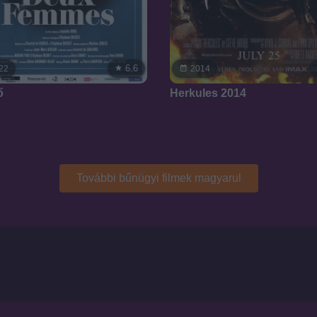
6.6
22
2014
ő
Herkules 2014
További bűnügyi filmek magyarul