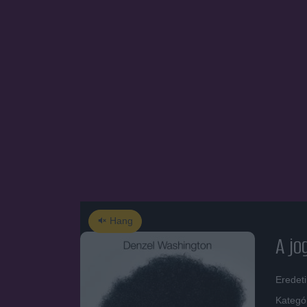
Hang
A jo
Eredeti
Kategó