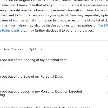
formation for targeted advertising by us, please use the below opt-out s
r selection. Please note that after your opt-out request is processed y
eing interest-based ads based on personal information utilized by us or
disclosed to third parties prior to your opt-out. You may separately opt-
losure of your personal information by third parties on the IAB’s list of
. This information may also be disclosed by us to third parties on the
IA
Hasonló teljes filmek magyarul
Participants
that may further disclose it to other third parties.
SOROZAT
SOR
l Data Processing Opt Outs
o opt-out of the Sharing of my personal data.
In
o opt-out of the Sale of my Personal Data.
In
to opt-out of processing my Personal Data for Targeted
ing.
In