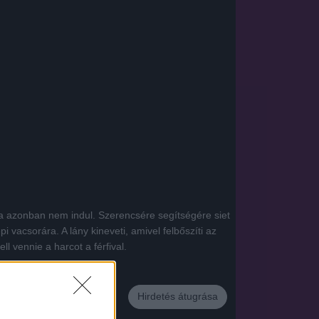
ója azonban nem indul. Szerencsére segítségére siet
 vacsorára. A lány kineveti, amivel felbőszíti az
l vennie a harcot a férfival.
Hirdetés átugrása
App