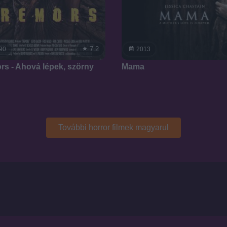
7.2
90
2013
rs - Ahová lépek, szörny
Mama
További horror filmek magyarul