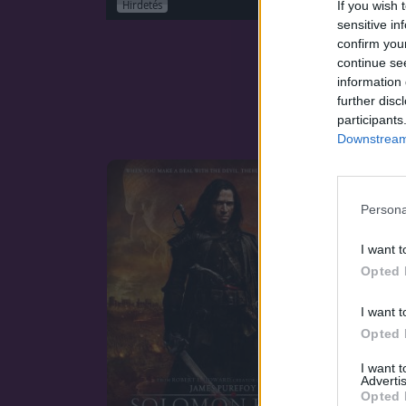
If you wish 
Hirdetés
sensitive in
confirm you
continue se
information 
further disc
participants
Downstream 
Persona
I want t
Opted 
I want t
Opted 
I want 
Advertis
Opted 