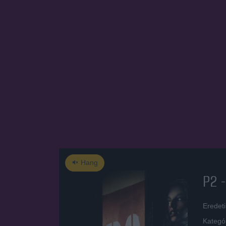
Hang
P2 -
Eredeti
Kategó