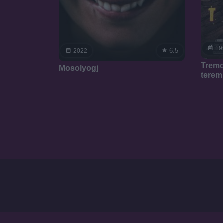
19
6.5
2022
Tremo
Mosolyogj
terem