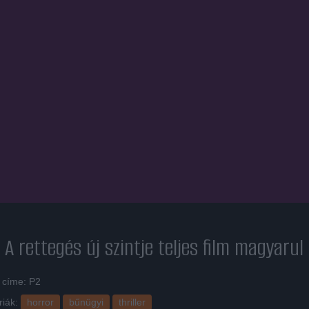
 A rettegés új szintje
teljes film magyarul
 címe: P2
riák:
horror
bűnügyi
thriller