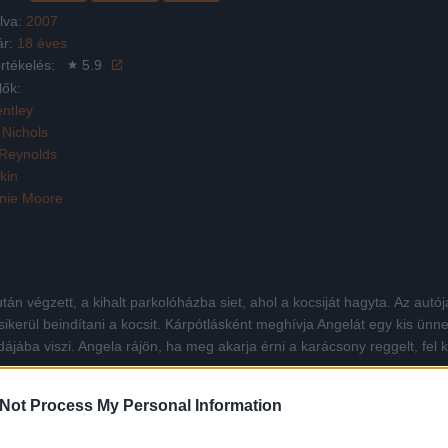
lva:
2007
ár:
18 éves
rtékelés:
5.9
lők:
ntley
 Nichols
Reynolds
Akin
nie Moore
án végzett, a kihalt parkolóházba siet, ahol a kocsiját hagyta. Az aut
erül beindítani a kocsit. Kárpótlásként meghívja Angelát egy kis ünnepi
jába viszi. Angela rájön, ha meg akarja érni a karácsony reggelt, fel kel
Not Process My Personal Information
Facebook
X
Pinterest
Viber
Whats
Tetszett a film? Oszd meg: