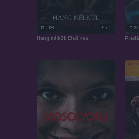
7.1
2024
20
Hang nélkül: Első nap
Prédá