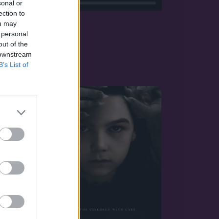
sonal or
ection to
ou may
 personal
out of the
 downstream
B’s List of