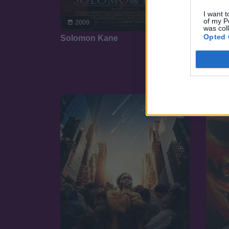
I want t
of my P
7.1
2009
was col
20
Opted 
Solomon Kane
Démon
a sze