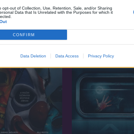
o opt-out of Collection, Use, Retention, Sale, and/or Sharing
ersonal Data that Is Unrelated with the Purposes for which it
lected.
7.1
08
Out
2023
tanya Avagy ki engedte ki
A Toxikus Bosszúálló
llemeket?
CONFIRM
Data Deletion
Data Access
Privacy Policy