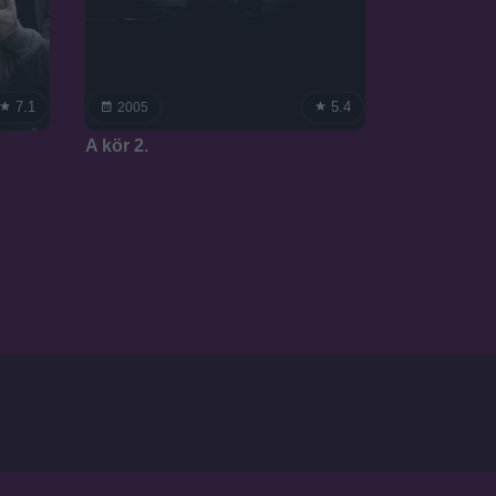
7.1
5.4
2005
A kör 2.