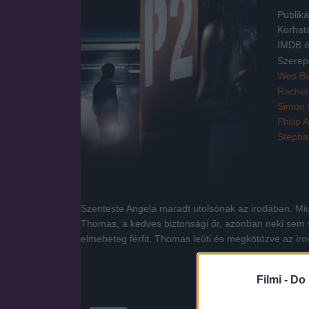
Publiká
Korhat
IMDB é
Szerep
Wes Be
Rachel
Simon 
Philip 
Stepha
Szenteste Angela maradt utolsónak az irodában. Miut
Thomas, a kedves biztonsági őr, azonban neki sem sik
elmebeteg férfit. Thomas leüti és megkötözve az irodá
Filmi -
Do 