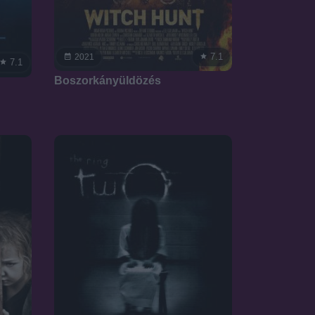
7.1
2021
7.1
Boszorkányüldözés