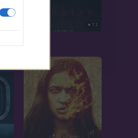
6.0
7.1
2020
A fordulat