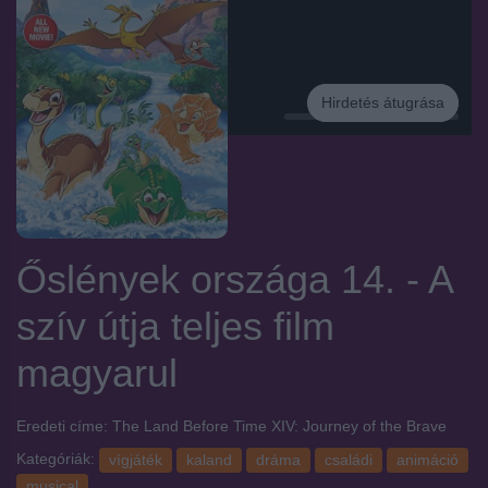
Hirdetés átugrása
Hirdetés
Őslények országa 14. - A
szív útja
teljes film
magyarul
Eredeti címe: The Land Before Time XIV: Journey of the Brave
Kategóriák:
vígjáték
kaland
dráma
családi
animáció
musical