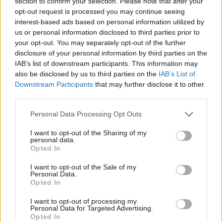
section to confirm your selection. Please note that after your
Kaleido Star
Kyou Kara Maou!
opt-out request is processed you may continue seeing
interest-based ads based on personal information utilized by
us or personal information disclosed to third parties prior to
your opt-out. You may separately opt-out of the further
disclosure of your personal information by third parties on the
IAB’s list of downstream participants. This information may
also be disclosed by us to third parties on the
IAB’s List of
Downstream Participants
that may further disclose it to other
third parties.
Personal Data Processing Opt Outs
I want to opt-out of the Sharing of my
personal data.
Opted In
I want to opt-out of the Sale of my
7.1
Personal Data.
2015
7.1
1998
Opted In
Scooby-Doo! és a Kiss: A
Az oroszlánkirály 2. -
nagy rock and roll rejtély
Simba büszkesége
I want to opt-out of processing my
Personal Data for Targeted Advertising.
Opted In