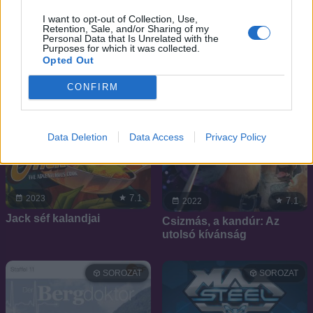
I want to opt-out of Collection, Use,
Retention, Sale, and/or Sharing of my
Personal Data that Is Unrelated with the
Purposes for which it was collected.
Opted Out
CONFIRM
Data Deletion
Data Access
Privacy Policy
7.1
2023
7.1
2022
Jack séf kalandjai
Csizmás, a kandúr: Az
utolsó kívánság
SOROZAT
SOROZAT