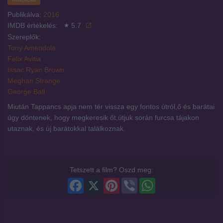
Publikálva:
2016
IMDB értékelés:
5.7
Szereplők:
Tony Amendola
Felix Avitia
Issac Ryan Brown
Meghan Strange
George Ball
Miután Tappancs apja nem tér vissza egy fontos útról,ő és barátai
úgy döntenek, hogy megkeresik őt,útjuk során furcsa tájakon
utaznak, és új barátokkal találkoznak.
Tetszett a film? Oszd meg:
Facebook
X
Pinterest
Viber
WhatsApp