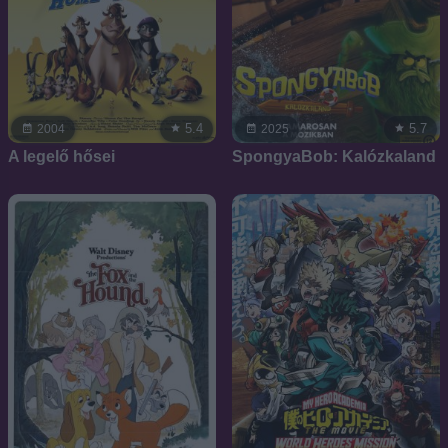
5.4
5.7
2004
2025
A legelő hősei
SpongyaBob: Kalózkaland