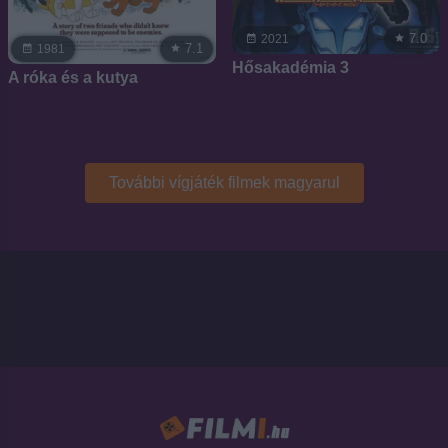
7.0
2021
7.1
1981
Hősakadémia 3
A róka és a kutya
További vígjáték filmek magyarul